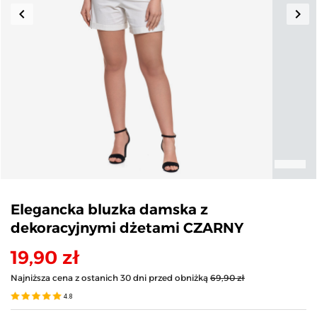
keyboard_arrow_left
keyboard_arrow_right
Poprzedni
Nas
Elegancka bluzka damska z
dekoracyjnymi dżetami CZARNY
19,90 zł
Najniższa cena z ostanich 30 dni przed obniżką
69,90 zł
4.8