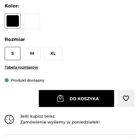
Kolor:
CZARNY
BIAŁY
Rozmiar
S
M
XL
Tabela rozmiarów
Produkt dostępny
favorite_border
DO KOSZYKA
Jeśli kupisz teraz
Zamówienie wyślemy w poniedziałek!