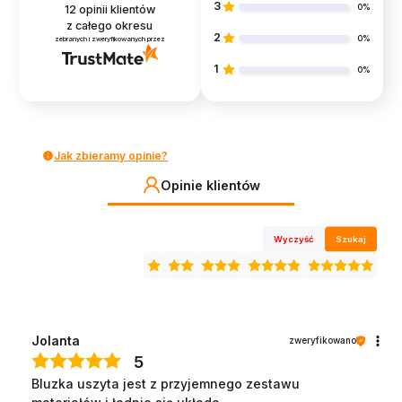
3
0%
12
opinii klientów
z całego okresu
2
0%
zebranych i zweryfikowanych przez
1
0%
Jak zbieramy opinie?
Opinie klientów
Wyczyść
Szukaj
Jolanta
zweryfikowano
5
Bluzka uszyta jest z przyjemnego zestawu