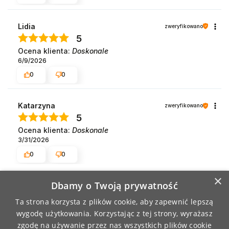
Lidia
zweryfikowano
5
Ocena klienta:
Doskonale
6/9/2026
0
0
Katarzyna
zweryfikowano
5
Ocena klienta:
Doskonale
3/31/2026
0
0
×
Dbamy o Twoją prywatność
Ta strona korzysta z plików cookie, aby zapewnić lepszą
wygodę użytkowania. Korzystając z tej strony, wyrażasz
zgodę na używanie przez nas wszystkich plików cookie
NEWSLETTER