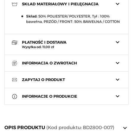
keyboard_arrow_down
SKŁAD MATERIAŁOWY I PIELĘGNACJA
Skład:
50% POLIESTER/ POLYESTER, Tył : 100%
bawełna, PRZÓD / FRONT: 50% BAWEŁNA / COTTON
keyboard_arrow_down
PŁATNOŚĆ I DOSTAWA
Wysyłka od: 11,00 zł
keyboard_arrow_down
INFORMACJA O ZWROTACH
keyboard_arrow_down
ZAPYTAJ O PRODUKT
keyboard_arrow_down
INFORMACJE O PRODUKCIE
keyboard_arrow_down
OPIS PRODUKTU
(Kod produktu: BD2800-007)