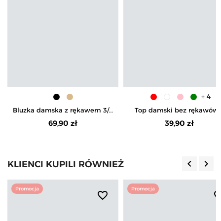
+ 4
Bluzka damska z rękawem 3/4
Top damski bez rękawów 
błyszcząca
koronkowym wykończeni
69,90 zł
39,90 zł
keyboard_arrow_left
keyboard_arrow_right
KLIENCI KUPILI RÓWNIEŻ
Poprzedn
Nas
Promocja
Promocja
favorite_border
favorite_b