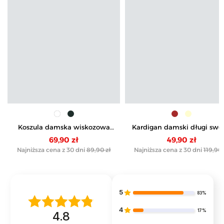
Koszula damska wiskozowa
Kardigan damski długi swe
oversize z wydłużonym tyłem
z kieszeniami
69,90 zł
49,90 zł
Najniższa cena z 30 dni
89,90 zł
Najniższa cena z 30 dni
119,90 
5
83%
4
17%
4.8