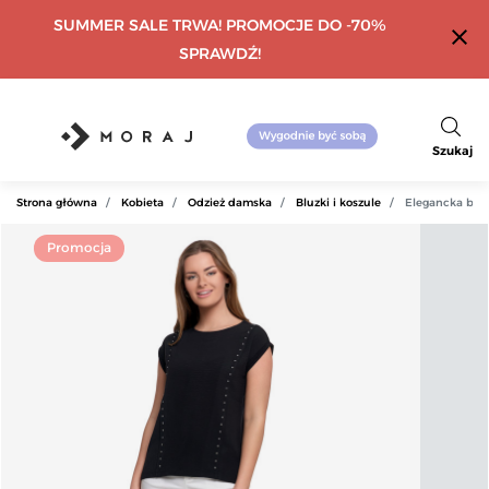
SUMMER SALE TRWA! PROMOCJE DO -70%
close
SPRAWDŹ!
Szukaj
Strona główna
Kobieta
Odzież damska
Bluzki i koszule
Elegancka blu
Promocja