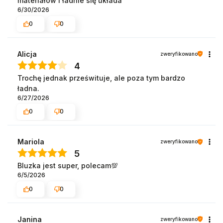
materiałów i ładnie się układa
6/30/2026
0
0
Alicja
zweryfikowano
4
Trochę jednak prześwituje, ale poza tym bardzo
ładna.
6/27/2026
0
0
Mariola
zweryfikowano
5
Bluzka jest super, polecam💯
6/5/2026
0
0
Janina
zweryfikowano