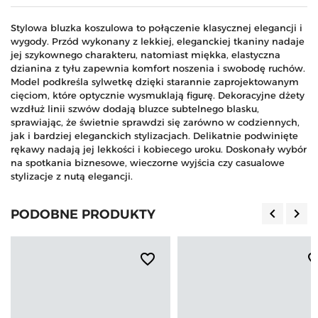
Stylowa bluzka koszulowa to połączenie klasycznej elegancji i
wygody. Przód wykonany z lekkiej, eleganckiej tkaniny nadaje
jej szykownego charakteru, natomiast miękka, elastyczna
dzianina z tyłu zapewnia komfort noszenia i swobodę ruchów.
Model podkreśla sylwetkę dzięki starannie zaprojektowanym
cięciom, które optycznie wysmuklają figurę. Dekoracyjne dżety
wzdłuż linii szwów dodają bluzce subtelnego blasku,
sprawiając, że świetnie sprawdzi się zarówno w codziennych,
jak i bardziej eleganckich stylizacjach. Delikatnie podwinięte
rękawy nadają jej lekkości i kobiecego uroku. Doskonały wybór
na spotkania biznesowe, wieczorne wyjścia czy casualowe
stylizacje z nutą elegancji.
keyboard_arrow_left
keyboard_arrow_right
PODOBNE PRODUKTY
Poprzedn
Nas
favorite_border
favorite_b