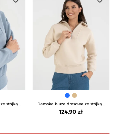
e stójką i
Damska bluza dresowa ze stójką i
NIEBIESKI
zamkiem ocieplana - BEŻOWY
124,90 zł