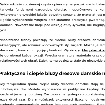
Wybór odzieży codziennej często opiera się na poszukiwaniu bala
stanowią fundament garderoby, oferując nieporównywalny k
Wykorzystanie wysokiej jakości bawełny sprawia, że materiał jest 
Miękkie wykończenie wnętrza oraz staranne przeszycia gwarantuj
praniach. Nowoczesne kroje podkreślają atuty sylwetki, nie krępują
życia.
Współczesne trendy pokazują, że modne bluzy dresowe damskie 
rekreacyjnych, ale również w odważnych stylizacjach. Można je łą
płaszczami, tworząc intrygujący kontrast. Wybierając
bluzy damskie
się do niemal każdej okazji. Wysoka gramatura materiału oraz dbał
wyjątkowości tych ubrań. Dzięki temu odzież ta staje się niezwykl
Praktyczne i ciepłe bluzy dresowe damskie 
Gdy temperatura spada, ciepłe bluzy dresowe damskie stają s
chłodniejsze dni. Modele wyposażone w praktyczne kaptury do
opadami jesienią lub zimą. Zastosowanie gęstego splotu dzianiny 
przez długi czas. Dla miłośniczek aktywności fizycznej idealn
wspierają termoregulację podczas intensywnych treningów. Funk