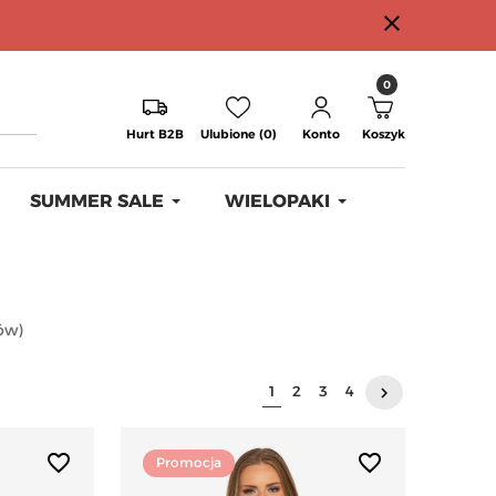
close
0
Hurt B2B
Ulubione (0)
Konto
Koszyk
SUMMER SALE
WIELOPAKI
ów
)
Następny
1
2
3
4
keyboard_arrow_right
favorite_border
favorite_border
Promocja