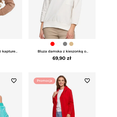
z kapturem
Bluza damska z kieszonką o
ŻOWY
luźnym kroju - BIAŁY
69,90 zł
favorite_border
favorite_border
Promocja