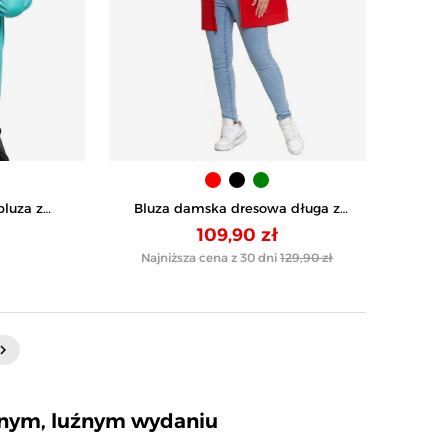
luza z
Bluza damska dresowa długa z
iem -
kapturem i zamkiem - CZERWONY
109,90 zł
Najniższa cena z 30 dni
129,90 zł
Następny
rd_arrow_right
nnym, luźnym wydaniu