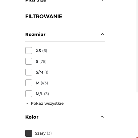
FILTROWANIE
expand_less
Rozmiar
XS
(6)
S
(78)
S/M
(1)
M
(43)
M/L
(3)
Pokaż wszystkie
expand_less
Kolor
Szary
(3)