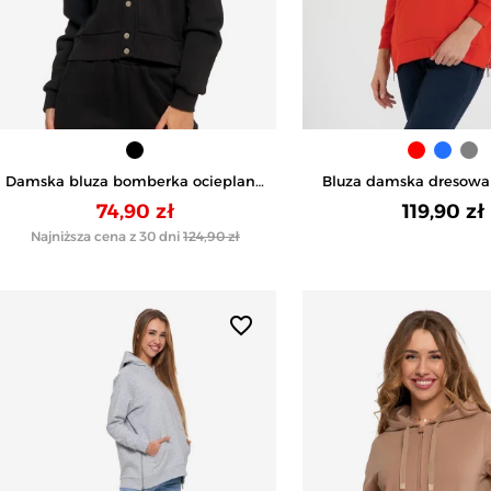
Damska bluza bomberka ocieplana
Bluza damska dresowa 
z napami - CZARNY
kapturem - CZE
74,90 zł
119,90 zł
Najniższa cena z 30 dni
124,90 zł
favorite_border