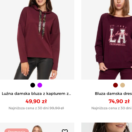
Luźna damska bluza z kapturem ze
Bluza damska dre
złotym zdobieniem - FIOLETOWY
klasycznym kroju z na
49,90 zł
74,90 zł
BORDOWY
Najniższa cena z 30 dni
99,90 zł
Najniższa cena z 30 dni
favorite_border
Promocja