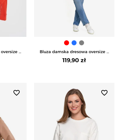
oversize z
Bluza damska dresowa oversize z
RWONY
kapturem - NIEBIESKI
119,90 zł
favorite_border
favorite_border