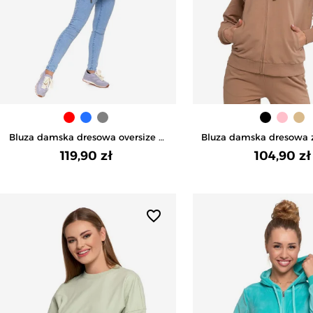
Bluza damska dresowa oversize z
Bluza damska dresowa 
kapturem - SZARY
i zamkiem - BE
119,90 zł
104,90 zł
favorite_border