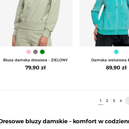
Bluza damska dresowa - ZIELONY
Damska welurowa b
kapturem i zamk
79,90 zł
89,90 zł
TURKUSOWY
1
2
3
4
keyboa
Dresowe bluzy damskie – komfort w codzie