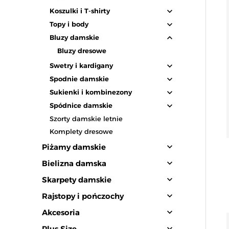
expand_more
Koszulki i T-shirty
expand_more
Topy i body
expand_less
Bluzy damskie
Bluzy dresowe
expand_more
Swetry i kardigany
expand_more
Spodnie damskie
expand_more
Sukienki i kombinezony
expand_more
Spódnice damskie
Szorty damskie letnie
Komplety dresowe
expand_more
Piżamy damskie
expand_more
Bielizna damska
expand_more
Skarpety damskie
expand_more
Rajstopy i pończochy
expand_more
Akcesoria
expand_more
Plus Size