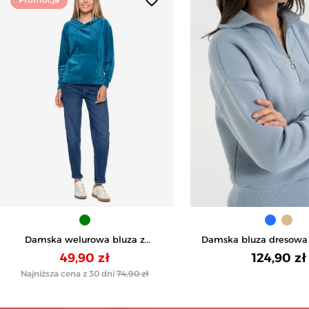
Damska welurowa bluza z
Damska bluza dresowa z
kapturem - ZIELONY
zamkiem ocieplana - 
49,90 zł
124,90 zł
Najniższa cena z 30 dni
74,90 zł