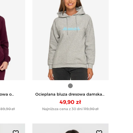
sowa o
Ocieplana bluza dresowa damska z
drukiem -
napisem - SZARY
49,90 zł
89,90 zł
Najniższa cena z 30 dni
119,90 zł
favorite_border
favorite_border