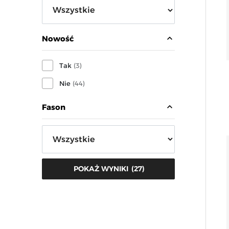
expand_less
Nowość
Tak
(3)
Nie
(44)
expand_less
Fason
(
27
)