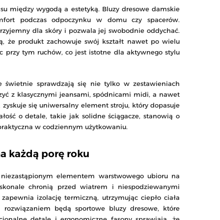
nsu między wygodą a estetyką. Bluzy dresowe damskie
omfort podczas odpoczynku w domu czy spacerów.
przyjemny dla skóry i pozwala jej swobodnie oddychać.
ą, że produkt zachowuje swój kształt nawet po wielu
c przy tym ruchów, co jest istotne dla aktywnego stylu
świetnie sprawdzają się nie tylko w zestawieniach
czyć z klasycznymi jeansami, spódnicami midi, a nawet
, zyskuje się uniwersalny element stroju, który dopasuje
ość o detale, takie jak solidne ściągacze, stanowią o
e praktyczna w codziennym użytkowaniu.
na każdą porę roku
ię niezastąpionym elementem warstwowego ubioru na
skonale chronią przed wiatrem i niespodziewanymi
zapewnia izolację termiczną, utrzymując ciepło ciała
ym rozwiązaniem będą sportowe bluzy dresowe, które
cjonalne detale i ergonomiczne fasony sprawiają, że