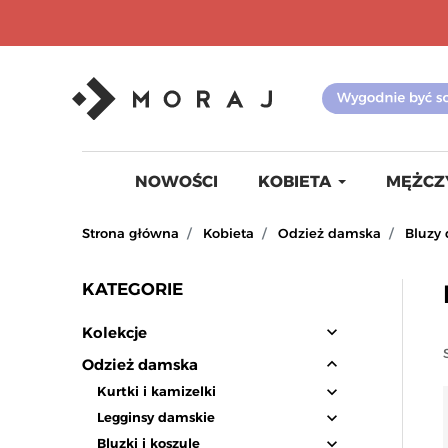
NOWOŚCI
KOBIETA
MĘŻCZ
Strona główna
Kobieta
Odzież damska
Bluzy
KATEGORIE
expand_more
Kolekcje
expand_less
Odzież damska
expand_more
Kurtki i kamizelki
expand_more
Legginsy damskie
expand_more
Bluzki i koszule