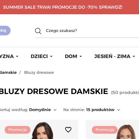
SUMMER SALE TRWA! PROMOCJE DO -70%
SPRAWDŹ!
YZNA
DZIECI
DOM
JESIEŃ - ZIMA
 damskie
Bluzy dresowe
BLUZY DRESOWE DAMSKIE
(
50
produkt
Sortuj
według
:
Domyślnie
Na stronie:
15
produktów
favorite_border
Promocja
Promocja