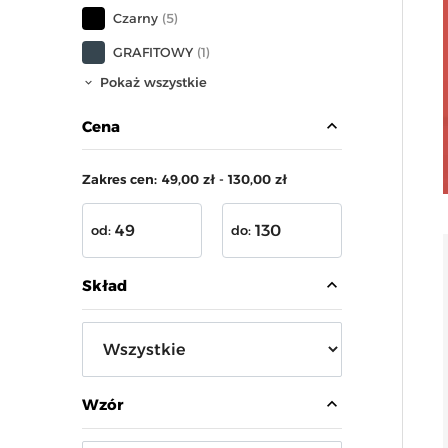
Czarny
(5)
GRAFITOWY
(1)
Pokaż wszystkie
expand_less
Cena
Zakres cen:
49,00 zł - 130,00 zł
od:
do:
expand_less
Skład
expand_less
Wzór