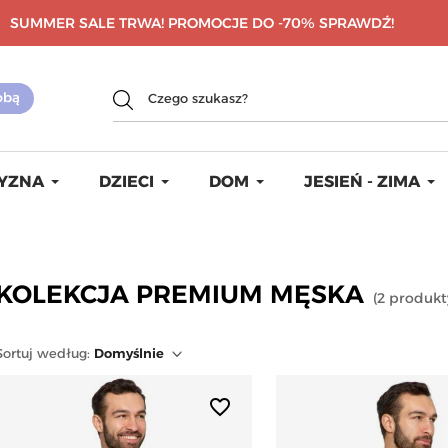
SUMMER SALE TRWA! PROMOCJE DO -70%
SPRAWDŹ!
YZNA
DZIECI
DOM
JESIEŃ - ZIMA
KOLEKCJA PREMIUM MĘSKA
(
2
produkt
Sortuj
według
:
Domyślnie
favorite_border