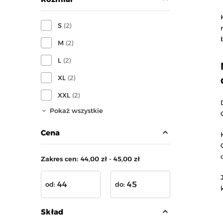
S
(2)
M
(2)
L
(2)
XL
(2)
XXL
(2)
Pokaż wszystkie
expand_less
Cena
Zakres cen:
44,00 zł - 45,00 zł
od:
do:
expand_less
Skład