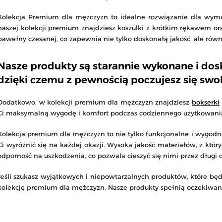
Kolekcja Premium dla mężczyzn to idealne rozwiązanie dla wymaga
naszej kolekcji premium znajdziesz koszulki z krótkim rękawem o
bawełny czesanej, co zapewnia nie tylko doskonałą jakość, ale rów
Nasze produkty są starannie wykonane i do
dzięki czemu z pewnością poczujesz się swob
Dodatkowo, w kolekcji premium dla mężczyzn znajdziesz
bokserki
Ci maksymalną wygodę i komfort podczas codziennego użytkowani
Kolekcja premium dla mężczyzn to nie tylko funkcjonalne i wygodne
Ci wyróżnić się na każdej okazji. Wysoka jakość materiałów, z któ
odporność na uszkodzenia, co pozwala cieszyć się nimi przez długi c
Jeśli szukasz wyjątkowych i niepowtarzalnych produktów, które będ
kolekcję premium dla mężczyzn. Nasze produkty spełnią oczekiwan