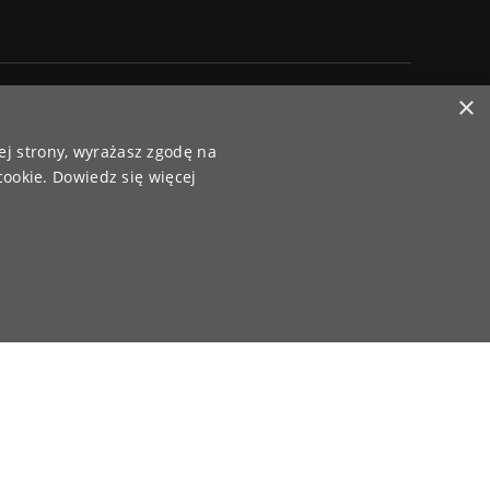
×
Paczki wysyłamy za pośrednictwem
ej strony, wyrażasz zgodę na
cookie.
Dowiedz się więcej
PrestaShop Responsywne Sklepy Internetowe