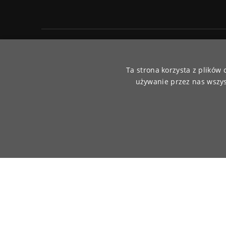
Akceptujemy płatności olnine
Ta strona korzysta z plików
używanie przez nas wszys
© 2026
www.moraj.pl
| Wszystkie prawa do treści i sklepu za