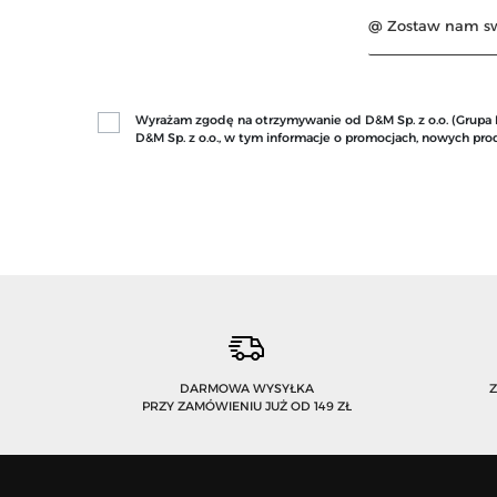
Wyrażam zgodę na otrzymywanie od D&M Sp. z o.o. (Grupa Mo
D&M Sp. z o.o., w tym informacje o promocjach, nowych p
DARMOWA WYSYŁKA
PRZY ZAMÓWIENIU JUŻ OD 149 ZŁ