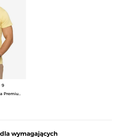
+ 9
na Premium
k - ŻÓŁTY
ć dla wymagających