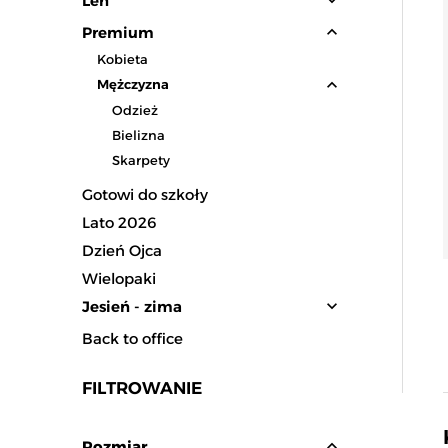
expand_more
Len
expand_less
Premium
Kobieta
expand_less
Mężczyzna
Odzież
Bielizna
Skarpety
Gotowi do szkoły
Lato 2026
Dzień Ojca
Wielopaki
expand_more
Jesień - zima
Back to office
FILTROWANIE
expand_less
Rozmiar