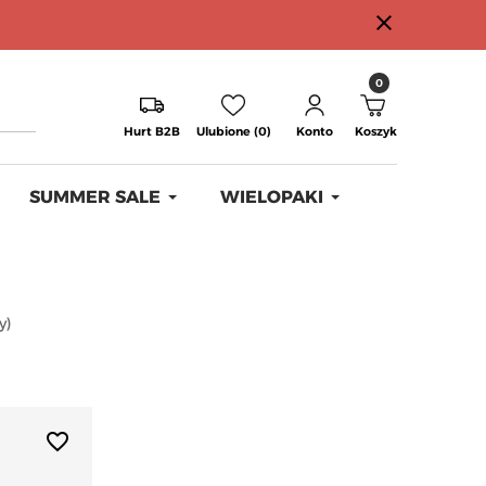
close
0
Hurt B2B
Ulubione (0)
Konto
Koszyk
SUMMER SALE
WIELOPAKI
y
)
favorite_border