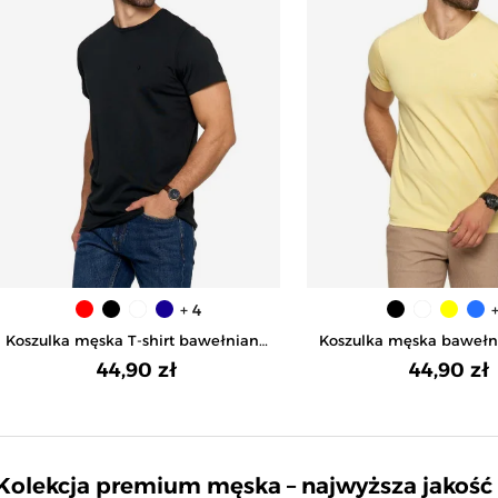
+ 4
Koszulka męska T-shirt bawełniana
Koszulka męska baweł
Premium okrągły dekolt - CZARNY
T-shirt dekolt w sere
44,90 zł
44,90 zł
Kolekcja premium męska – najwyższa jakoś