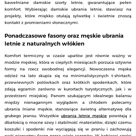
bawełniane damskie szorty letnie, gwarantujące pełen
komfort. Wybierając damskie ubrania letnie, stawiasz na
projekty, które miękko otulają sylwetkę i świetnie znoszą
kontakt z promieniami słonecznymi.
Ponadczasowe fasony oraz męskie ubrania
letnie z naturalnych włókien
Komfort termiczny w czasie upałów jest równie ważny w
modzie męskiej, która w ciepłych miesiącach porzuca sztywne
formy na rzecz swobodnej elegancji. Nowoczesna męska
odzież na lato skupia się na minimalistycznych t-shirtach,
przewiewnych polówkach oraz krótkich spodenkach, które
zdają egzamin zarówno w kurortach turystycznych, jak i w
przestrzeni miejskiej. Panom szukającym idealnego balansu
między nienagannym wyglądem a chłodem polecamy
ubrania lniane męskie, stanowiące świetną alternatywę dla
grubego jeansu. Wszystkie
ubrania letnie męskie
powstają z
dbałością o mocne szwy i stabilność materiałów, dzięki czemu
koszulki i spodenki nie wyciągają się w praniu i zachowują
swój pierwotny fason przez wiele sezonów. W kobiecej części