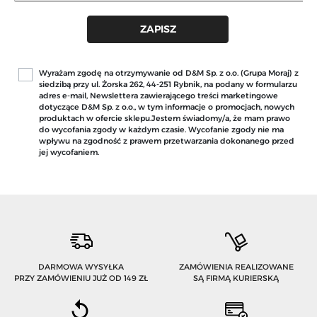
Wyrażam zgodę na otrzymywanie od D&M Sp. z o.o. (Grupa Moraj) z
siedzibą przy ul. Żorska 262, 44-251 Rybnik, na podany w formularzu
adres e-mail, Newslettera zawierającego treści marketingowe
dotyczące D&M Sp. z o.o., w tym informacje o promocjach, nowych
produktach w ofercie sklepu.Jestem świadomy/a, że mam prawo
do wycofania zgody w każdym czasie. Wycofanie zgody nie ma
wpływu na zgodność z prawem przetwarzania dokonanego przed
jej wycofaniem.
DARMOWA WYSYŁKA
ZAMÓWIENIA REALIZOWANE
PRZY ZAMÓWIENIU JUŻ OD 149 ZŁ
SĄ FIRMĄ KURIERSKĄ