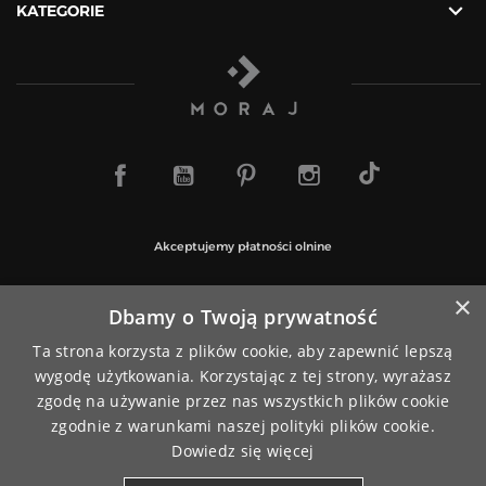

KATEGORIE
TikTok
Facebook
YouTube
Pinterest
Instagram
Akceptujemy płatności olnine
×
Dbamy o Twoją prywatność
Ta strona korzysta z plików cookie, aby zapewnić lepszą
Paczki wysyłamy za pośrednictwem
wygodę użytkowania. Korzystając z tej strony, wyrażasz
zgodę na używanie przez nas wszystkich plików cookie
zgodnie z warunkami naszej polityki plików cookie.
Dowiedz się więcej