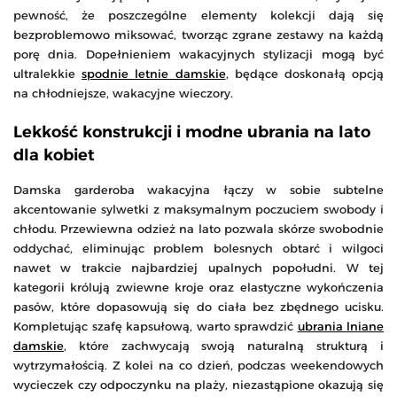
pewność, że poszczególne elementy kolekcji dają się
bezproblemowo miksować, tworząc zgrane zestawy na każdą
porę dnia. Dopełnieniem wakacyjnych stylizacji mogą być
ultralekkie
spodnie letnie damskie
, będące doskonałą opcją
na chłodniejsze, wakacyjne wieczory.
Lekkość konstrukcji i modne ubrania na lato
dla kobiet
Damska garderoba wakacyjna łączy w sobie subtelne
akcentowanie sylwetki z maksymalnym poczuciem swobody i
chłodu. Przewiewna odzież na lato pozwala skórze swobodnie
oddychać, eliminując problem bolesnych obtarć i wilgoci
nawet w trakcie najbardziej upalnych popołudni. W tej
kategorii królują zwiewne kroje oraz elastyczne wykończenia
pasów, które dopasowują się do ciała bez zbędnego ucisku.
Kompletując szafę kapsułową, warto sprawdzić
ubrania lniane
damskie
, które zachwycają swoją naturalną strukturą i
wytrzymałością. Z kolei na co dzień, podczas weekendowych
wycieczek czy odpoczynku na plaży, niezastąpione okazują się