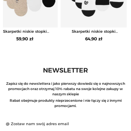
Skarpetki niskie stopki
Skarpetki niskie stopki
damskie z haftem w kotki
damskie w prążek z haftem
59,90 zł
64,90 zł
12-pak
NEWSLETTER
Zapisz się do newslettera i jako pierwszy dowiedz się o najnowszych
promocjach oraz otrzymaj 10% rabatu na swoje kolejne zakupy w
naszym sklepie
Rabat obejmuje produkty nieprzecenione i nie łączy się z innymi
promocjami.