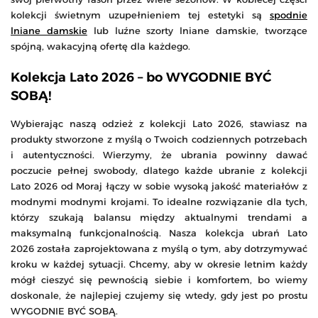
kolekcji świetnym uzupełnieniem tej estetyki są
spodnie
lniane damskie
lub luźne szorty lniane damskie, tworzące
spójną, wakacyjną ofertę dla każdego.
Kolekcja Lato 2026 – bo WYGODNIE BYĆ
SOBĄ!
Wybierając naszą odzież z kolekcji Lato 2026, stawiasz na
produkty stworzone z myślą o Twoich codziennych potrzebach
i autentyczności. Wierzymy, że ubrania powinny dawać
poczucie pełnej swobody, dlatego każde ubranie z kolekcji
Lato 2026 od Moraj łączy w sobie wysoką jakość materiałów z
modnymi modnymi krojami. To idealne rozwiązanie dla tych,
którzy szukają balansu między aktualnymi trendami a
maksymalną funkcjonalnością. Nasza kolekcja ubrań Lato
2026 została zaprojektowana z myślą o tym, aby dotrzymywać
kroku w każdej sytuacji. Chcemy, aby w okresie letnim każdy
mógł cieszyć się pewnością siebie i komfortem, bo wiemy
doskonale, że najlepiej czujemy się wtedy, gdy jest po prostu
WYGODNIE BYĆ SOBĄ.