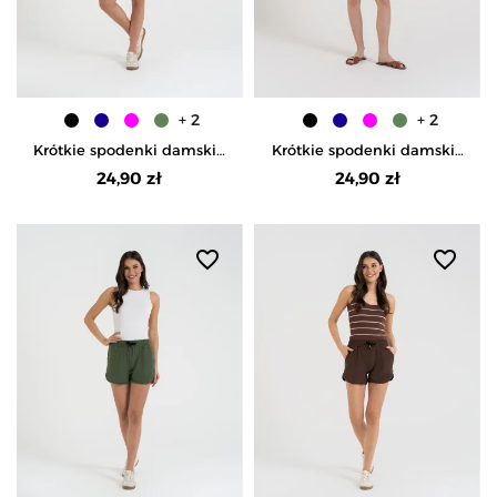
+ 2
+ 2
Krótkie spodenki damskie
Krótkie spodenki damskie
szorty gładkie -
szorty gładkie - FUKSJA
24,90 zł
24,90 zł
GRANATOWY
favorite_border
favorite_border