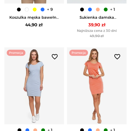
+ 9
+ 1
Koszulka męska bawełna
Sukienka damska
Premium T-shirt dekolt w
bawełniana tuba przed
44,90 zł
39,90 zł
serek - ŻÓŁTY
kolano - CZARNY
Najniższa cena z 30 dni
49,90 zł
Promocja
Promocja
favorite_border
favorite_border
+ 1
+ 1