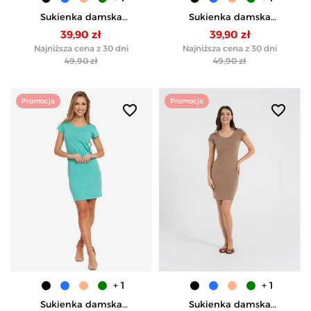
Sukienka damska
Sukienka damska
bawełniana tuba przed
bawełniana tuba przed
39,90 zł
39,90 zł
kolano - NIEBIESKI
kolano - KORALOWY
Najniższa cena z 30 dni
Najniższa cena z 30 dni
49,90 zł
49,90 zł
Promocja
Promocja
favorite_border
favorite_border
+ 1
+ 1
Sukienka damska
Sukienka damska