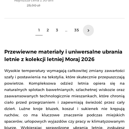
Najniższa cena z 30 dni
25,90 zł
Następny
1
2
3
…
35
keyboard_arrow_right
Przewiewne materiały i uniwersalne ubrania
letnie z kolekcji letniej Moraj 2026
Wysokie temperatury wymagają całkowitej zmiany zawartości
szafy i postawienia na tekstylia, które skutecznie przepuszczają
powietrze. Kompleksowa odzież letnia opiera się na
naturalnych splotach bawełnianych, szlachetnej wiskozie oraz
zaawansowanych technologicznie mieszankach, które chronią
ciało przed przegrzaniem i zapewniają świeżość przez cały
dzień. Luźne kroje bluzek, koszul i sukienek nie krępują
ruchów, co ma kluczowe znaczenie podczas miejskich
spacerów, urlopowych wyjazdów czy pracy w klimatyzowanym
biurze. Wybierając sprawdzone ubrania letnie, zyskujesz