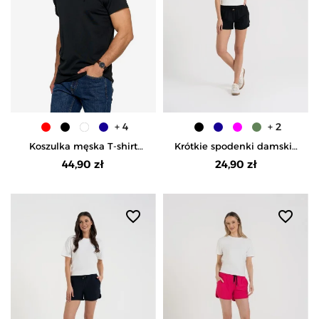
+ 4
+ 2
Koszulka męska T-shirt
Krótkie spodenki damskie
bawełniana Premium
szorty gładkie - CZARNY
44,90 zł
24,90 zł
okrągły dekolt - CZARNY
favorite_border
favorite_border