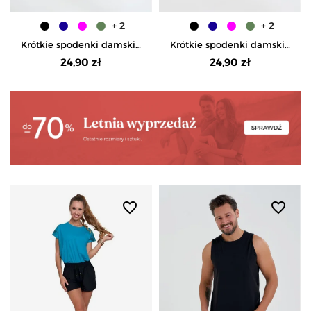
+ 2
+ 2
Krótkie spodenki damskie
Krótkie spodenki damskie
szorty gładkie - KHAKI
szorty gładkie - BRĄZOWY
24,90 zł
24,90 zł
favorite_border
favorite_border