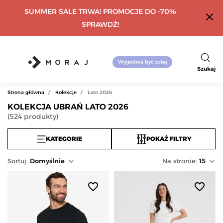
SUMMER SALE TRWA! PROMOCJE DO -70%
close
SPRAWDŹ!
Szukaj
Strona główna
Kolekcje
Lato 2026
KOLEKCJA UBRAŃ LATO 2026
(
524
produkty
)
KATEGORIE
POKAŻ FILTRY
Sortuj
:
Domyślnie
Na stronie:
15
favorite_border
favorite_border