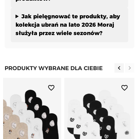
Jak pielęgnować te produkty, aby
kolekcja ubrań na lato 2026 Moraj
służyła przez wiele sezonów?
keyboard_arrow_left
keyboard_arrow_right
PRODUKTY WYBRANE DLA CIEBIE
Poprzedn
Nas
favorite_border
favorite_border