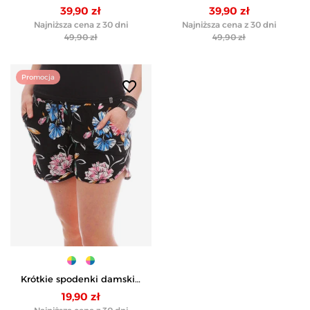
bawełniana tuba przed
bawełniana tuba przed
39,90 zł
39,90 zł
kolano - ZIELONY
kolano - BEŻOWY
Najniższa cena z 30 dni
Najniższa cena z 30 dni
49,90 zł
49,90 zł
Promocja
favorite_border
Krótkie spodenki damskie
szorty wzorzyste - WZÓR 2
19,90 zł