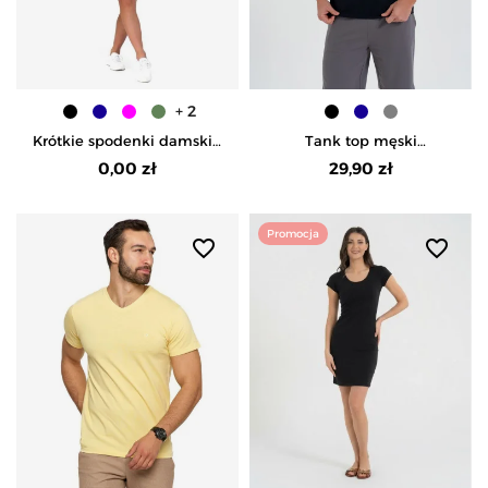
+ 2
Krótkie spodenki damskie
Tank top męski
szorty gładkie - BLACK
bawełniany koszulka bez
0,00 zł
29,90 zł
rękawów - CZARNY
Promocja
favorite_border
favorite_border