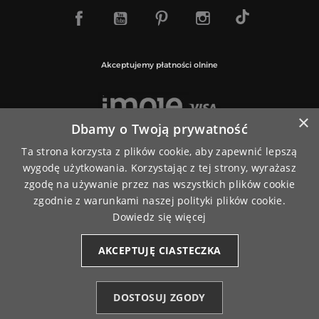
TikTok
Facebook
YouTube
Pinterest
Instagram
Akceptujemy płatności olnine
×
Dbamy o Twoją prywatność
Paczki wysyłamy za pośrednictwem
Ta strona korzysta z plików cookie, aby zapewnić lepszą
wygodę użytkowania. Korzystając z tej strony, wyrażasz
zgodę na używanie przez nas wszystkich plików cookie
zgodnie z warunkami naszej polityki plików cookie.
Dowiedz się więcej
AKCEPTUJĘ CIASTECZKA
© 2026
www.moraj.pl
| Wszystkie prawa do treści i sklepu
zastrzeżone
0
DOSTOSUJ ZGODY
PrestaShop Responsywne Sklepy Internetowe
Kategorie
Ulubione (0)
Start
Konto
Koszyk