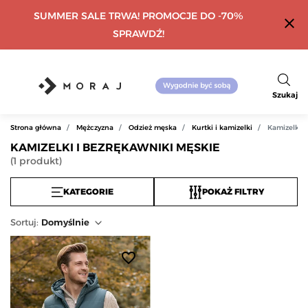
SUMMER SALE TRWA! PROMOCJE DO -70%
close
SPRAWDŹ!
Szukaj
Strona główna
Mężczyzna
Odzież męska
Kurtki i kamizelki
Kamizelki 
KAMIZELKI I BEZRĘKAWNIKI MĘSKIE
(
1
produkt
)
KATEGORIE
POKAŻ FILTRY
Sortuj
:
Domyślnie
favorite_border