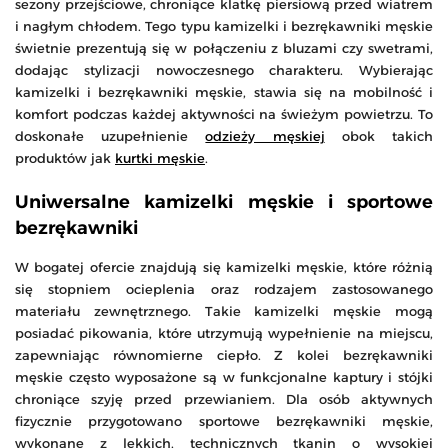
sezony przejściowe, chroniące klatkę piersiową przed wiatrem
i nagłym chłodem. Tego typu kamizelki i bezrękawniki męskie
świetnie prezentują się w połączeniu z bluzami czy swetrami,
dodając stylizacji nowoczesnego charakteru. Wybierając
kamizelki i bezrękawniki męskie, stawia się na mobilność i
komfort podczas każdej aktywności na świeżym powietrzu. To
doskonałe uzupełnienie
odzieży męskiej
obok takich
produktów jak
kurtki męskie
.
Uniwersalne kamizelki męskie i sportowe
bezrękawniki
W bogatej ofercie znajdują się kamizelki męskie, które różnią
się stopniem ocieplenia oraz rodzajem zastosowanego
materiału zewnętrznego. Takie kamizelki męskie mogą
posiadać pikowania, które utrzymują wypełnienie na miejscu,
zapewniając równomierne ciepło. Z kolei bezrękawniki
męskie często wyposażone są w funkcjonalne kaptury i stójki
chroniące szyję przed przewianiem. Dla osób aktywnych
fizycznie przygotowano sportowe bezrękawniki męskie,
wykonane z lekkich, technicznych tkanin o wysokiej