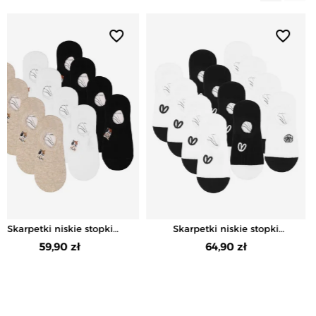
favorite_border
favorite_border
Skarpetki niskie stopki
Skarpetki niskie stopki
damskie z haftem w kotki
damskie w prążek z haftem
59,90 zł
64,90 zł
12-pak