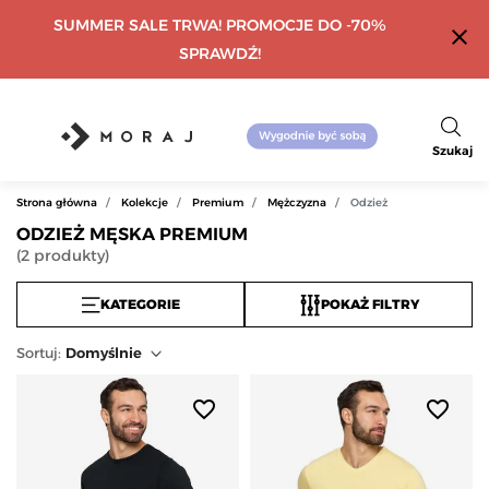
SUMMER SALE TRWA! PROMOCJE DO -70%
close
SPRAWDŹ!
Szukaj
Strona główna
Kolekcje
Premium
Mężczyzna
Odzież
ODZIEŻ MĘSKA PREMIUM
(
2
produkty
)
KATEGORIE
POKAŻ FILTRY
Sortuj
:
Domyślnie
favorite_border
favorite_border