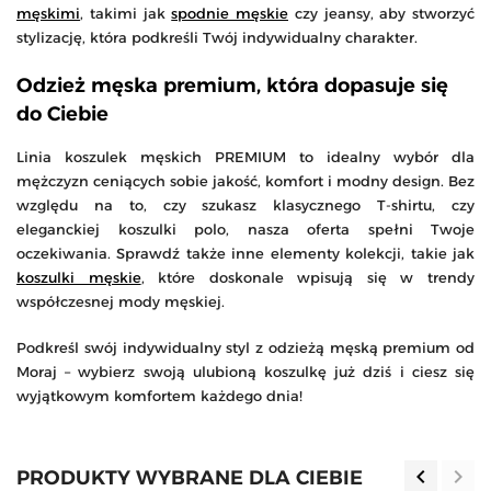
męskimi
, takimi jak
spodnie męskie
czy jeansy, aby stworzyć
stylizację, która podkreśli Twój indywidualny charakter.
Odzież męska premium, która dopasuje się
do Ciebie
Linia koszulek męskich PREMIUM to idealny wybór dla
mężczyzn ceniących sobie jakość, komfort i modny design. Bez
względu na to, czy szukasz klasycznego T-shirtu, czy
eleganckiej koszulki polo, nasza oferta spełni Twoje
oczekiwania. Sprawdź także inne elementy kolekcji, takie jak
koszulki męskie
, które doskonale wpisują się w trendy
współczesnej mody męskiej.
Podkreśl swój indywidualny styl z odzieżą męską premium od
Moraj – wybierz swoją ulubioną koszulkę już dziś i ciesz się
wyjątkowym komfortem każdego dnia!
keyboard_arrow_left
keyboard_arrow_right
PRODUKTY WYBRANE DLA CIEBIE
Poprzedn
Nas