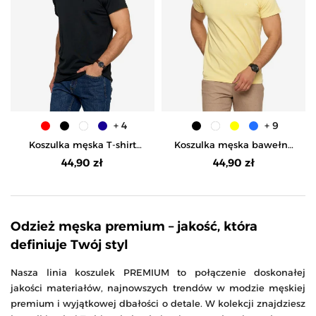
+ 4
+ 9
Koszulka męska T-shirt
Koszulka męska bawełna
bawełniana Premium
Premium T-shirt dekolt w
44,90 zł
44,90 zł
okrągły dekolt - CZARNY
serek - ŻÓŁTY
Odzież męska premium – jakość, która
definiuje Twój styl
Nasza linia koszulek PREMIUM to połączenie doskonałej
jakości materiałów, najnowszych trendów w modzie męskiej
premium i wyjątkowej dbałości o detale. W kolekcji znajdziesz