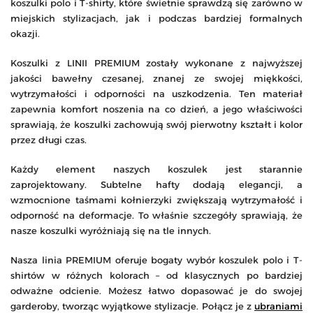
koszulki polo i T-shirty, które świetnie sprawdzą się zarówno w
miejskich stylizacjach, jak i podczas bardziej formalnych
okazji.
Koszulki z LINII PREMIUM zostały wykonane z najwyższej
jakości bawełny czesanej, znanej ze swojej miękkości,
wytrzymałości i odporności na uszkodzenia. Ten materiał
zapewnia komfort noszenia na co dzień, a jego właściwości
sprawiają, że koszulki zachowują swój pierwotny kształt i kolor
przez długi czas.
Każdy element naszych koszulek jest starannie
zaprojektowany. Subtelne hafty dodają elegancji, a
wzmocnione taśmami kołnierzyki zwiększają wytrzymałość i
odporność na deformacje. To właśnie szczegóły sprawiają, że
nasze koszulki wyróżniają się na tle innych.
Nasza linia PREMIUM oferuje bogaty wybór koszulek polo i T-
shirtów w różnych kolorach – od klasycznych po bardziej
odważne odcienie. Możesz łatwo dopasować je do swojej
garderoby, tworząc wyjątkowe stylizacje. Połącz je z
ubraniami