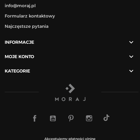
info@moraj.pl
Formularz kontaktowy
Najczęstsze pytania

INFORMACJE

MOJE KONTO

KATEGORIE
TikTok
Facebook
YouTube
Pinterest
Instagram
Akceptujemy płatności olnine