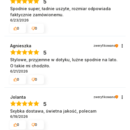
5
Spodnie super, ładnie uszyte, rozmiar odpowiada
faktycznie zamówionemu.
6/23/2026
0
0
Agnieszka
zweryfikowano
5
Stylowe, przyjemne w dotyku, luźne spodnie na lato.
O takie mi chodziło.
6/21/2026
0
0
Jolanta
zweryfikowano
5
Sxybka dostawa, świetna jakość, polecam
6/19/2026
0
0