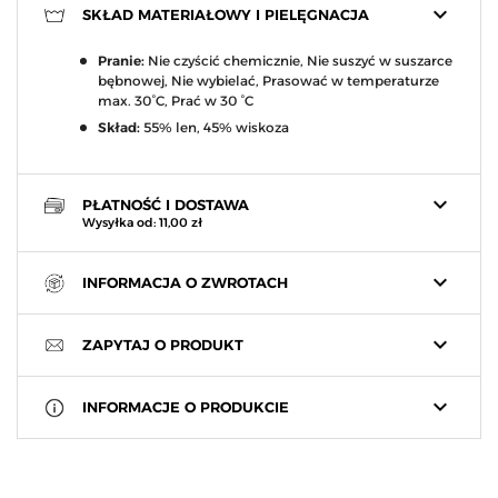
keyboard_arrow_down
SKŁAD MATERIAŁOWY I PIELĘGNACJA
Pranie:
Nie czyścić chemicznie, Nie suszyć w suszarce
bębnowej, Nie wybielać, Prasować w temperaturze
max. 30°C, Prać w 30 °C
Skład:
55% len, 45% wiskoza
keyboard_arrow_down
PŁATNOŚĆ I DOSTAWA
Wysyłka od: 11,00 zł
keyboard_arrow_down
INFORMACJA O ZWROTACH
keyboard_arrow_down
ZAPYTAJ O PRODUKT
keyboard_arrow_down
INFORMACJE O PRODUKCIE