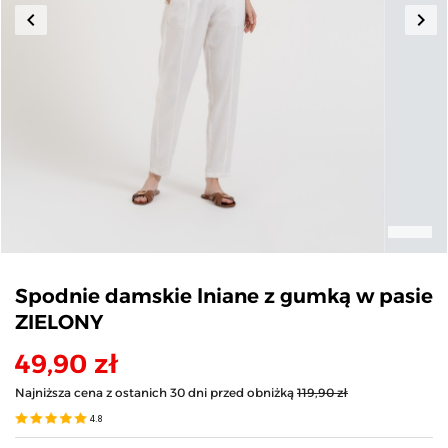
keyboard_arrow_left
keyboard_arrow_right
Poprzedni
Nas
Spodnie damskie lniane z gumką w pasie
ZIELONY
49,90 zł
Najniższa cena z ostanich 30 dni przed obniżką
119,90 zł
4.8