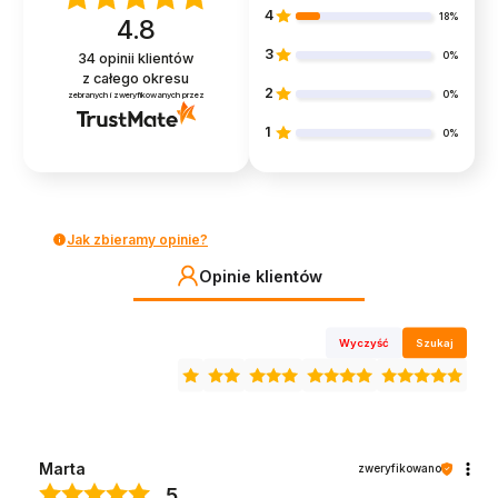
4
18%
4.8
3
0%
34
opinii klientów
z całego okresu
2
0%
zebranych i zweryfikowanych przez
1
0%
Jak zbieramy opinie?
Opinie klientów
Wyczyść
Szukaj
Marta
zweryfikowano
5