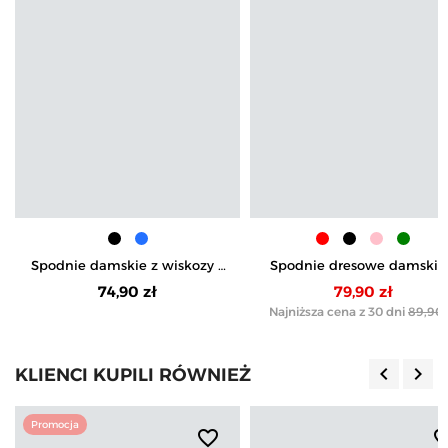
Spodnie damskie z wiskozy z
Spodnie dresowe damskie
szeroką nogawką i
wysokim stanem i szerok
74,90 zł
79,90 zł
kieszeniami
nogawką
Najniższa cena z 30 dni
89,90 
keyboard_arrow_left
keyboard_arrow_right
KLIENCI KUPILI RÓWNIEŻ
Poprzedn
Nas
Promocja
favorite_border
favorite_b