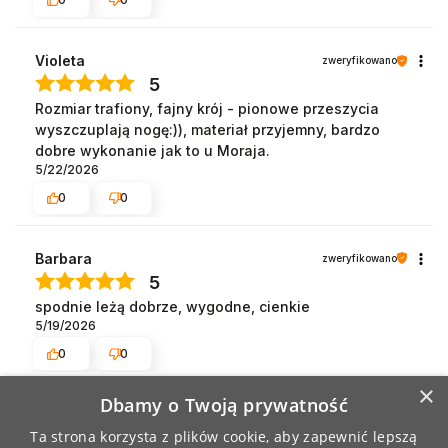
Violeta
zweryfikowano
5
Rozmiar trafiony, fajny krój - pionowe przeszycia
wyszczuplają nogę:)), materiał przyjemny, bardzo
dobre wykonanie jak to u Moraja.
5/22/2026
0
0
Barbara
zweryfikowano
5
spodnie leżą dobrze, wygodne, cienkie
5/19/2026
0
0
×
Dbamy o Twoją prywatność
Ewa
zweryfikowano
Ta strona korzysta z plików cookie, aby zapewnić lepszą
5