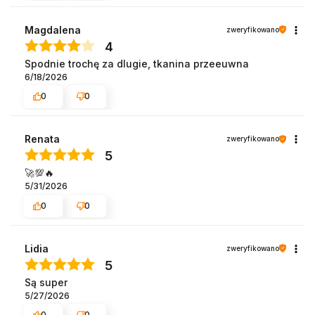
Magdalena
zweryfikowano
4
Spodnie trochę za dlugie, tkanina przeeuwna
6/18/2026
0
0
Renata
zweryfikowano
5
🚀💯🔥
5/31/2026
0
0
Lidia
zweryfikowano
5
Są super
5/27/2026
0
0