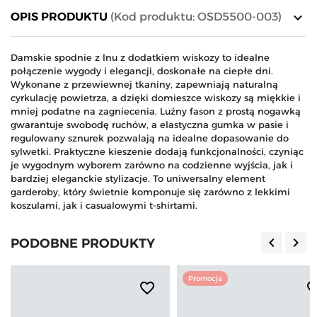
keyboard_arrow_down
OPIS PRODUKTU
(Kod produktu: OSD5500-003)
Damskie spodnie z lnu z dodatkiem wiskozy to idealne
połączenie wygody i elegancji, doskonałe na ciepłe dni.
Wykonane z przewiewnej tkaniny, zapewniają naturalną
cyrkulację powietrza, a dzięki domieszce wiskozy są miękkie i
mniej podatne na zagniecenia. Luźny fason z prostą nogawką
gwarantuje swobodę ruchów, a elastyczna gumka w pasie i
regulowany sznurek pozwalają na idealne dopasowanie do
sylwetki. Praktyczne kieszenie dodają funkcjonalności, czyniąc
je wygodnym wyborem zarówno na codzienne wyjścia, jak i
bardziej eleganckie stylizacje. To uniwersalny element
garderoby, który świetnie komponuje się zarówno z lekkimi
koszulami, jak i casualowymi t-shirtami.
keyboard_arrow_left
keyboard_arrow_right
PODOBNE PRODUKTY
Poprzedn
Nas
Promocja
favorite_border
favorite_b