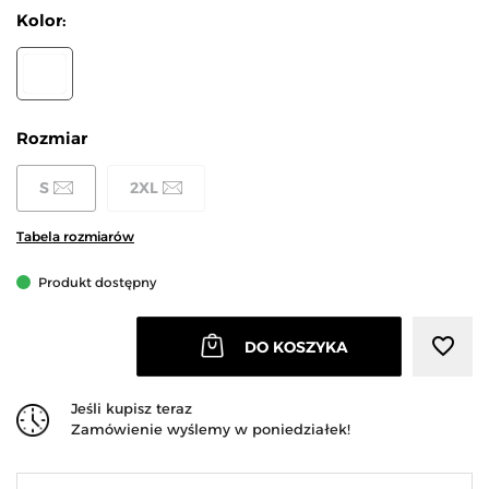
Kolor:
BIAŁY
Rozmiar
S
2XL
Tabela rozmiarów
Produkt dostępny
favorite_border
DO KOSZYKA
Jeśli kupisz teraz
Zamówienie wyślemy w poniedziałek!