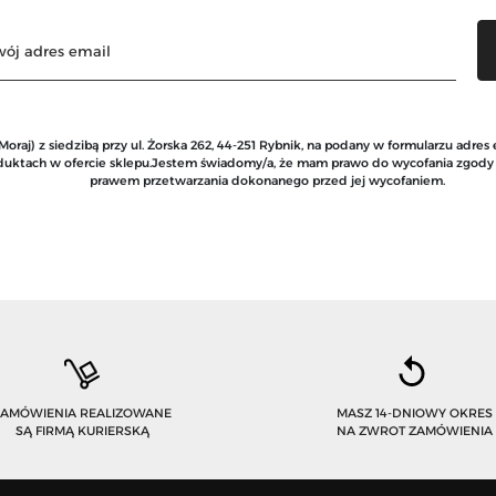
raj) z siedzibą przy ul. Żorska 262, 44-251 Rybnik, na podany w formularzu adres
roduktach w ofercie sklepu.Jestem świadomy/a, że mam prawo do wycofania zgod
prawem przetwarzania dokonanego przed jej wycofaniem.
ZAMÓWIENIA REALIZOWANE
MASZ 14-DNIOWY OKRES
SĄ FIRMĄ KURIERSKĄ
NA ZWROT ZAMÓWIENIA