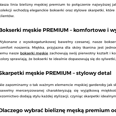
Nasza linia bielizny męskiej premium to połączenie najwyższej j
kolekcji wchodzą eleganckie bokserki oraz stylowe skarpetki, któ
klientów.
Bokserki męskie PREMIUM – komfortowe i w
Wykonane z wysokogatunkowej bawełny czesanej, nasze bokser
komfort noszenia. Miękka, przyjazna dla skóry tkanina jest jedn
temu nasze
bokserki męskie
zachowują swój pierwotny kształt i kol
kolory sprawiają, że bokserki te idealnie dopasowują się do sylwetki
Skarpetki męskie PREMIUM – stylowy detal
Nie zapominamy o tak ważnym elemencie męskiej garderoby jak s
bawełny merceryzowanej charakteryzują się wyjątkową miękkości
wzornictwo dodają stylu każdej stylizacji, czyniąc skarpetki idealn
Dlaczego wybrać bieliznę męską premium o