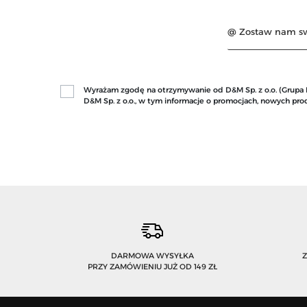
Wyrażam zgodę na otrzymywanie od D&M Sp. z o.o. (Grupa Mo
D&M Sp. z o.o., w tym informacje o promocjach, nowych p
DARMOWA WYSYŁKA
PRZY ZAMÓWIENIU JUŻ OD 149 ZŁ