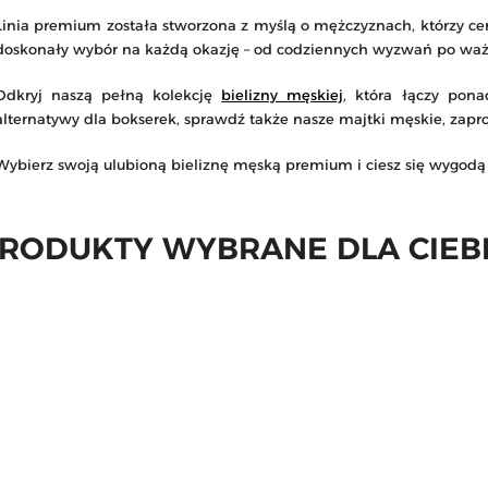
Linia premium została stworzona z myślą o mężczyznach, którzy cen
doskonały wybór na każdą okazję – od codziennych wyzwań po waż
Odkryj naszą pełną kolekcję
bielizny męskiej
, która łączy pona
alternatywy dla bokserek, sprawdź także nasze majtki męskie, zap
Wybierz swoją ulubioną bieliznę męską premium i ciesz się wygodą
RODUKTY WYBRANE DLA CIEB