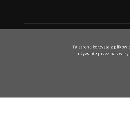
Akceptujemy płatności olnine
Ta strona korzysta z plików
używanie przez nas wszys
© 2026
www.moraj.pl
| Wszystkie prawa do treści i sklepu za