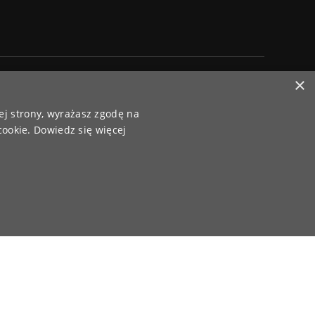
×
Paczki wysyłamy za pośrednictwem
ej strony, wyrażasz zgodę na
cookie.
Dowiedz się więcej
PrestaShop Responsywne Sklepy Internetowe