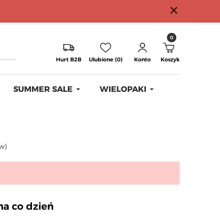
close
0
Hurt B2B
Ulubione (0)
Konto
Koszyk
SUMMER SALE
WIELOPAKI
ów
)
na co dzień