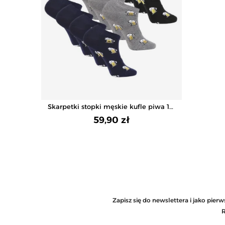
Skarpetki stopki męskie kufle piwa 12-
pak
59,90 zł
Zapisz się do newslettera i jako pie
R