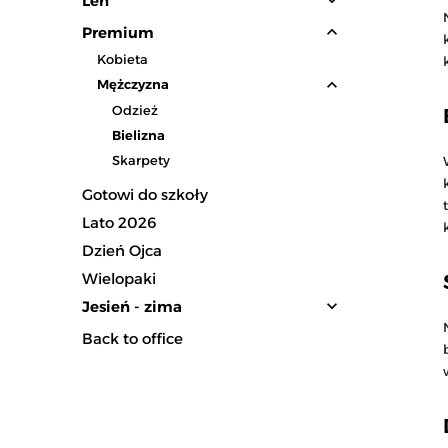
expand_more
Len
expand_less
Premium
Kobieta
expand_less
Mężczyzna
Odzież
Bielizna
Skarpety
Gotowi do szkoły
Lato 2026
Dzień Ojca
Wielopaki
expand_more
Jesień - zima
Back to office