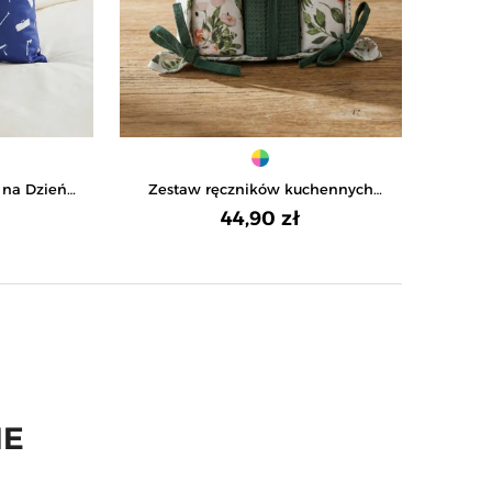
 na Dzień
Zestaw ręczników kuchennych
ATOWY
bawełnianych w ozdobnym
44,90 zł
koszyku 3-pak - WIELOKOLOROWY
astępny
IE