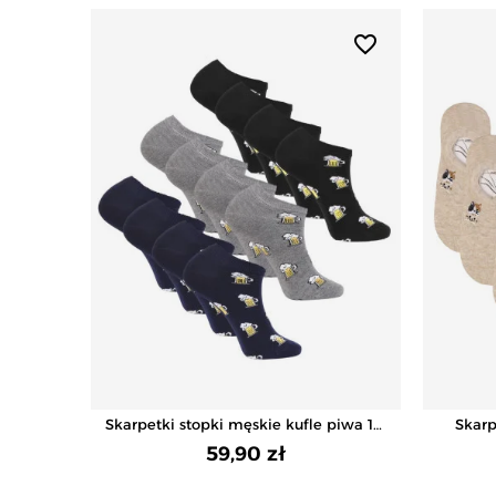
favorite_border
Skarpetki stopki męskie kufle piwa 12-
Skarp
pak
59,90 zł