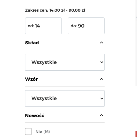
Zakres cen:
14,00 zł - 90,00 zł
od:
do:
expand_less
Skład
expand_less
Wzór
expand_less
Nowość
Nie
(16)