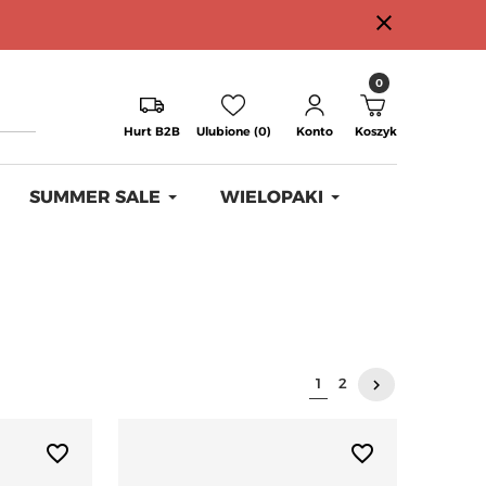
close
0
Hurt B2B
Ulubione (0)
Konto
Koszyk
SUMMER SALE
WIELOPAKI
Następny
1
2
keyboard_arrow_right
favorite_border
favorite_border