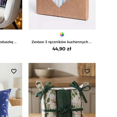
oduszkę w
Zestaw 3 ręczników kuchennych w
OKOLOROWY
eleganckim opakowaniu
44,90 zł
prezentowym - WIELOKOLOROWY
favorite_border
favorite_border