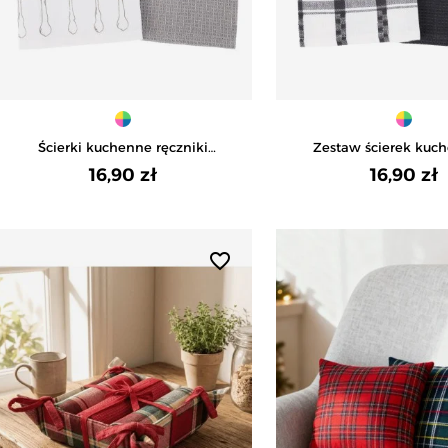
Ścierki kuchenne ręczniki
Zestaw ścierek kuc
bawełniane 2-pak - MIX KOLOR
bawełnianych 2-pak -
16,90 zł
16,90 zł
favorite_border