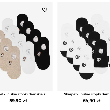
favorite_border
etki niskie stopki damskie z
Skarpetki niskie stopki dam
haftem w kotki
prążek z haftem 12-pa
59,90 zł
64,90 zł