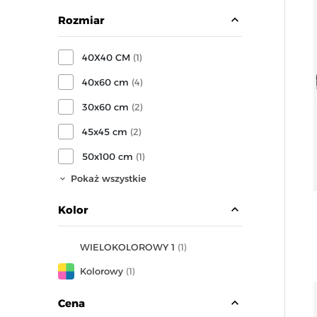
expand_less
Rozmiar
40X40 CM
(1)
40x60 cm
(4)
30x60 cm
(2)
45x45 cm
(2)
50x100 cm
(1)
Pokaż wszystkie
expand_less
Kolor
WIELOKOLOROWY 1
(1)
Kolorowy
(1)
expand_less
Cena