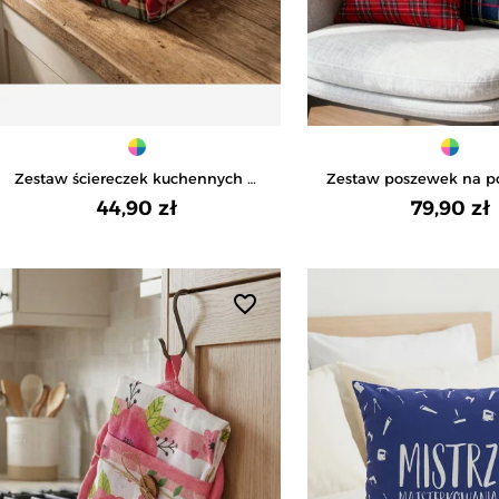
Zestaw ściereczek kuchennych w
Zestaw poszewek na p
koszyczku 3-pak -
kratkę 4-pak - WIEL
44,90 zł
79,90 zł
WIELOKOLOROWY
favorite_border