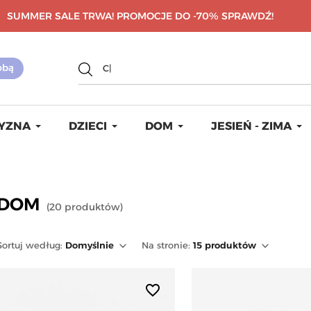
SUMMER SALE TRWA! PROMOCJE DO -70%
SPRAWDŹ!
YZNA
DZIECI
DOM
JESIEŃ - ZIMA
DOM
(
20
produktów
)
Sortuj
według
:
Domyślnie
Na stronie:
15
produktów
favorite_border