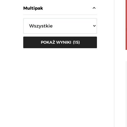
expand_less
Multipak
(
15
)