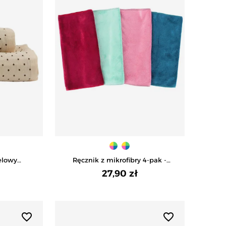
elowy
Ręcznik z mikrofibry 4-pak -
RAŃCZOWY
WIELOKOLOROWY
27,90 zł
favorite_border
favorite_border