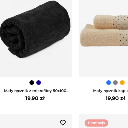
Mały ręcznik z mikrofibry 50x100
Mały ręcznik kąpi
cm - CZARNY
bawełniany - POMA
19,90 zł
19,90 zł
favorite_border
Promocja