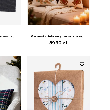
hennych
Poszewki dekoracyjne ze wzorem
 MIX KOLOR
3D 3-pak - BIAŁY
89,90 zł
favorite_border
favorite_border