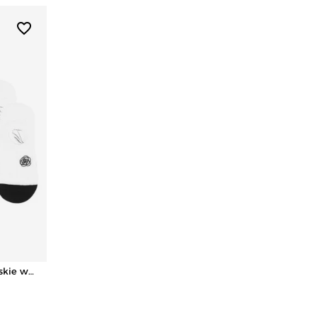
favorite_border
skie w
k