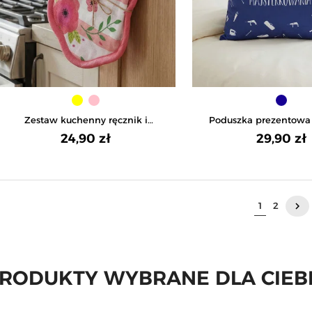
Zestaw kuchenny ręcznik i
Poduszka prezentowa
rękawica - RÓŻOWY
Dziadka - GRAN
24,90 zł
29,90 zł
N
1
2
keyboard_arrow_right
RODUKTY WYBRANE DLA CIEB