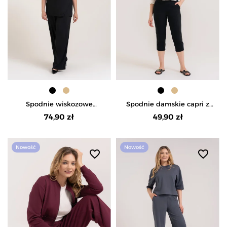
Spodnie wiskozowe
Spodnie damskie capri z
miękkie wygodne i
kieszeniami i wygodnym
74,90 zł
49,90 zł
eleganckie - CZARNY
pasem - CZARNY
Nowość
Nowość
favorite_border
favorite_border