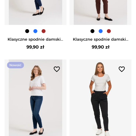
Klasyczne spodnie damskie
Klasyczne spodnie damskie
chinosy peach touch
chinosy peach touch
99,90 zł
99,90 zł
bawełniane - NIEBIESKI
bawełniane - BRĄZOWY
Nowość
favorite_border
favorite_border