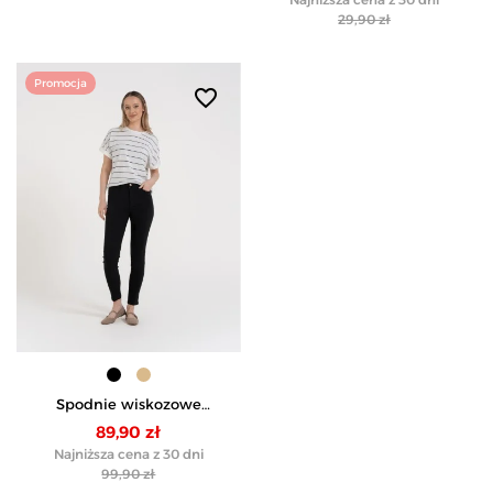
WZÓR 1
29,90 zł
Promocja
favorite_border
Spodnie wiskozowe
damskie eleganckie -
89,90 zł
CZARNY
Najniższa cena z 30 dni
99,90 zł