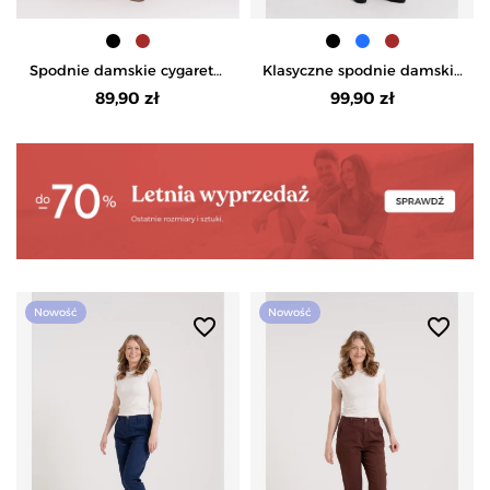
Spodnie damskie cygaretki
Klasyczne spodnie damskie
z wiskozy materiałowe ze
chinosy peach touch
89,90 zł
99,90 zł
zwężaną nogawką -
bawełniane - CZARNY
CZARNY
Nowość
Nowość
favorite_border
favorite_border