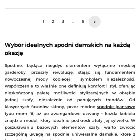
Następny
1
2
3
…
8
keyboard_arrow_right
Wybór idealnych spodni damskich na każdą
okazję
Spodnie, będące niegdyś elementem wyłącznie męskiej
garderoby, przeszły rewolucję, stając się fundamentem
nowoczesnej mody kobiecej i symbolem niezależności.
Współcześnie to właśnie one definiują komfort i styl, oferując
nieskończoną paletę możliwości stylizacyjnych w obrębie
jednej szafy, niezależnie od panujących trendów. Od
klasycznych fasonów skinny, przez modne
spodnie jeansowe
typu mom fit, aż po awangardowe dzwony – każda kobieta
znajdzie model, który idealnie podkreśli atuty jej sylwetki. W
poszukiwaniu bazowych elementów szafy, warto zwrócić
szczególną uwagę na spodnie uniwersalne damskie, które z