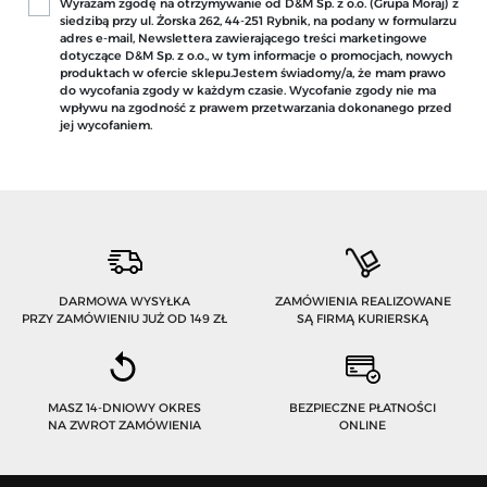
Wyrażam zgodę na otrzymywanie od D&M Sp. z o.o. (Grupa Moraj) z
siedzibą przy ul. Żorska 262, 44-251 Rybnik, na podany w formularzu
adres e-mail, Newslettera zawierającego treści marketingowe
dotyczące D&M Sp. z o.o., w tym informacje o promocjach, nowych
produktach w ofercie sklepu.Jestem świadomy/a, że mam prawo
do wycofania zgody w każdym czasie. Wycofanie zgody nie ma
wpływu na zgodność z prawem przetwarzania dokonanego przed
jej wycofaniem.
DARMOWA WYSYŁKA
ZAMÓWIENIA REALIZOWANE
PRZY ZAMÓWIENIU JUŻ OD 149 ZŁ
SĄ FIRMĄ KURIERSKĄ
MASZ 14-DNIOWY OKRES
BEZPIECZNE PŁATNOŚCI
NA ZWROT ZAMÓWIENIA
ONLINE