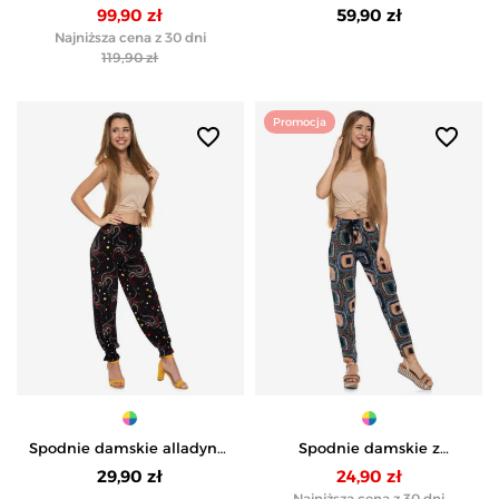
damskie z wysokim
elastyczne z wiązaniem -
99,90 zł
59,90 zł
stanem - CZARNY
CZARNY
Najniższa cena z 30 dni
119,90 zł
Promocja
favorite_border
favorite_border
Spodnie damskie alladynki
Spodnie damskie z
o luźnym kroju w kolorowe
prostymi nogawkami o
29,90 zł
24,90 zł
wzory - WZÓR 1
luźnym kroju z wzorem -
Najniższa cena z 30 dni