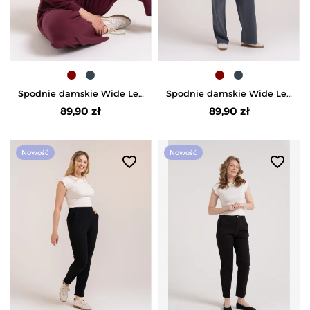
Spodnie damskie Wide Leg
Spodnie damskie Wide Leg
wygodne z wysokim
wygodne z wysokim
89,90 zł
89,90 zł
stanem - BORDOWY
stanem - GRAFITOWY
Nowość
Nowość
favorite_border
favorite_border