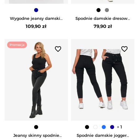
Wygodne jeansy damskie
Spodnie damskie dresowe
Slim Fit elastyczne skinny
z haftem - CZARNY
109,90 zł
79,90 zł
dopasowane - CIEMNY
NIEBIESKI
Promocja
favorite_border
favorite_border
+ 1
Jeansy skinny spodnie
Spodnie damskie joggery