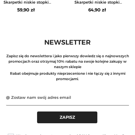
Skarpetki niskie stopki
Skarpetki niskie stopki
damskie z haftem w kotki
damskie w prążek z haftem
59,90 zł
64,90 zł
12-pak
NEWSLETTER
Zapisz się do newslettera i jako pierwszy dowiedz się o najnowszych
promocjach oraz otrzymaj 10% rabatu na swoje kolejne zakupy w
naszym sklepie
Rabat obejmuje produkty nieprzecenione i nie łączy się z innymi
promocjami.