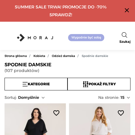
SUMMER SALE TRWA! PROMOCJE DO -70%
close
SPRAWDŹ!
Szukaj
Strona główna
Kobieta
Odzież damska
Spodnie damskie
SPODNIE DAMSKIE
(
107
produktów
)
KATEGORIE
POKAŻ FILTRY
Sortuj
:
Domyślnie
Na stronie:
15
favorite_border
favorite_border