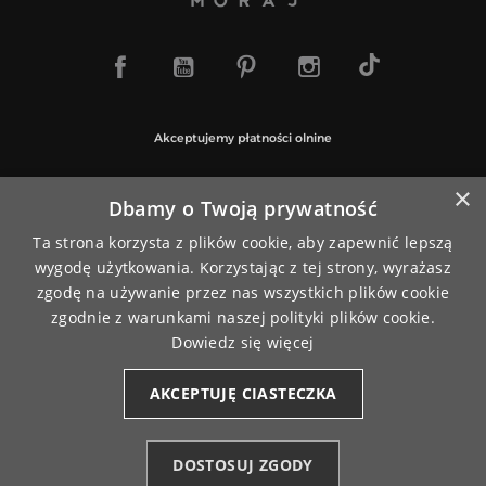
TikTok
Facebook
YouTube
Pinterest
Instagram
Akceptujemy płatności olnine
×
Dbamy o Twoją prywatność
Ta strona korzysta z plików cookie, aby zapewnić lepszą
Paczki wysyłamy za pośrednictwem
wygodę użytkowania. Korzystając z tej strony, wyrażasz
zgodę na używanie przez nas wszystkich plików cookie
zgodnie z warunkami naszej polityki plików cookie.
Dowiedz się więcej
AKCEPTUJĘ CIASTECZKA
© 2026
www.moraj.pl
| Wszystkie prawa do treści i sklepu
0
zastrzeżone
DOSTOSUJ ZGODY