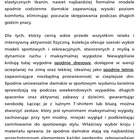
elastycznych tkanin, nawet najbardziej formalne modele
spodnie codzienne damskie zapewniają wysoki poziom
komfortu, eliminując poczucie skrępowania podczas długich
godzin pracy.
Dla tych, którzy cenią sobie przede wszystkim relaks i
intensywną aktywność fizyczną, kolekcja oferuje szeroki wybór
modeli sportowych i rekreacyjnych, stworzonych z myślą o
dynamice ruchu i maksymalnej wygodzie. Niewątpliwie
królują tutaj wygodne
spodnie dresowe
, dostępne w wersji
ocieplanej na zimę oraz lekkiej, idealnej jako
spodnie letnie
,
zapewniające niezbędną przewiewność w cieplejsze dni.
Spodnie uniwersalne damskie w sportowym wydaniu świetnie
sprawdzają się podczas weekendowych wypadów, długich
spacerów oraz aktywnej zabawy z dziećmi, gwarantując
swobodę. Łącząc je z luźnym T-shirtem lub bluzą, można
stworzyć zestaw, który jest synonimem maksymalnej wygody,
zachowując przy tym modny, miejski wygląd i podkreślając
zamiłowanie do sportowego stylu. Właściwy wybór kroju i
materiału sprawia, że spodnie damskie stają się najbardziej
wszechstronnym elementem każdej garderoby, odpowiadając