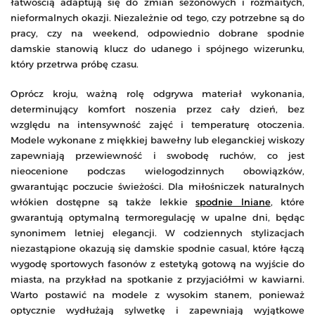
łatwością adaptują się do zmian sezonowych i rozmaitych,
nieformalnych okazji. Niezależnie od tego, czy potrzebne są do
pracy, czy na weekend, odpowiednio dobrane spodnie
damskie stanowią klucz do udanego i spójnego wizerunku,
który przetrwa próbę czasu.
Oprócz kroju, ważną rolę odgrywa materiał wykonania,
determinujący komfort noszenia przez cały dzień, bez
względu na intensywność zajęć i temperaturę otoczenia.
Modele wykonane z miękkiej bawełny lub eleganckiej wiskozy
zapewniają przewiewność i swobodę ruchów, co jest
nieocenione podczas wielogodzinnych obowiązków,
gwarantując poczucie świeżości. Dla miłośniczek naturalnych
włókien dostępne są także lekkie
spodnie lniane
, które
gwarantują optymalną termoregulację w upalne dni, będąc
synonimem letniej elegancji. W codziennych stylizacjach
niezastąpione okazują się damskie spodnie casual, które łączą
wygodę sportowych fasonów z estetyką gotową na wyjście do
miasta, na przykład na spotkanie z przyjaciółmi w kawiarni.
Warto postawić na modele z wysokim stanem, ponieważ
optycznie wydłużają sylwetkę i zapewniają wyjątkowe