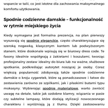
wsparcie w talii, co jest istotne dla zachowania maksymalnego
komfortu użytkowania.
Spodnie codzienne damskie – funkcjonalność
w rytmie miejskiego życia
Kiedy wymagana jest formalna prezencja, na plan pierwszy
wysuwają się
spodnie eleganckie
, często charakteryzujące się
szeroką nogawką, klasycznym kantem lub podwyższonym
stanem, które doskonale wpisują się w biurowy dress code. Te
fasony idealnie współgrają z żakietami i koszulami, tworząc
profesjonalny zestaw idealny do biura lub na ważne, służbowe
spotkanie, podkreślając autorytet noszącej je osoby. Coraz
większą popularność zdobywają także spodnie codzienne
damskie o kroju cygaretek, które są ponadczasowe i łatwe do
zestawienia zarówno ze szpilkami, jak i płaskimi butami typu
mokasyny. Wybierając
spodnie materiałowe
, warto zwrócić
uwagę na detale, takie jak ozdobne klamry, wiązania w pasie
czy subtelne lampasy, które dodają stylizacji nowoczesnego
charakteru i wyróżniają ją z tłumu. Dzięki zastosowaniu