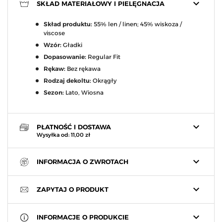
keyboard_arrow_down
SKŁAD MATERIAŁOWY I PIELĘGNACJA
Skład produktu:
55% len / linen; 45% wiskoza /
viscose
Wzór:
Gładki
Dopasowanie:
Regular Fit
Rękaw:
Bez rękawa
Rodzaj dekoltu:
Okrągły
Sezon:
Lato, Wiosna
keyboard_arrow_down
PŁATNOŚĆ I DOSTAWA
Wysyłka od: 11,00 zł
keyboard_arrow_down
INFORMACJA O ZWROTACH
keyboard_arrow_down
ZAPYTAJ O PRODUKT
keyboard_arrow_down
INFORMACJE O PRODUKCIE