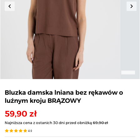
keyboard_arrow_left
keyboard_arrow_right
Poprzedni
Nas
Bluzka damska lniana bez rękawów o
luźnym kroju BRĄZOWY
59,90 zł
Najniższa cena z ostanich 30 dni przed obniżką
69,90 zł
4.9