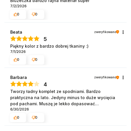
Bluzeczka bardzo fajna materiał super
7/2/2026
0
0
Beata
zweryfikowano
5
Piękny kolor z bardzo dobrej tkaniny :)
7/1/2026
0
0
Barbara
zweryfikowano
4
Tworzy ładny komplet ze spodniami. Bardzo
praktyczna na lato. Jedyny minus to duże wycięcia
pod pachami. Muszę je lekko dopasować…
6/30/2026
0
0