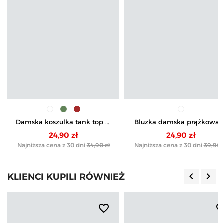
Damska koszulka tank top w
Bluzka damska prążkowa
prążek bawełniana
na szerokich koronkowyc
24,90 zł
24,90 zł
ramiączkach z wiskozy
Najniższa cena z 30 dni
34,90 zł
Najniższa cena z 30 dni
39,90 
keyboard_arrow_left
keyboard_arrow_right
KLIENCI KUPILI RÓWNIEŻ
Poprzedn
Nas
favorite_border
favorite_b