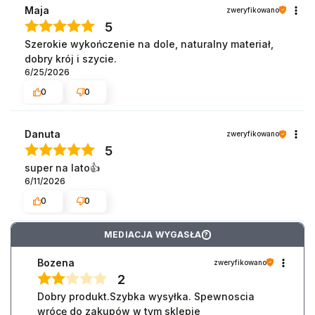
Maja
zweryfikowano
5
Szerokie wykończenie na dole, naturalny materiał,
dobry krój i szycie.
6/25/2026
0
0
Danuta
zweryfikowano
5
super na lato👍️
6/11/2026
0
0
MEDIACJA WYGASŁA
?
Bozena
zweryfikowano
2
Dobry produkt.Szybka wysyłka. Spewnoscia
wrócę do zakupów w tym sklepie