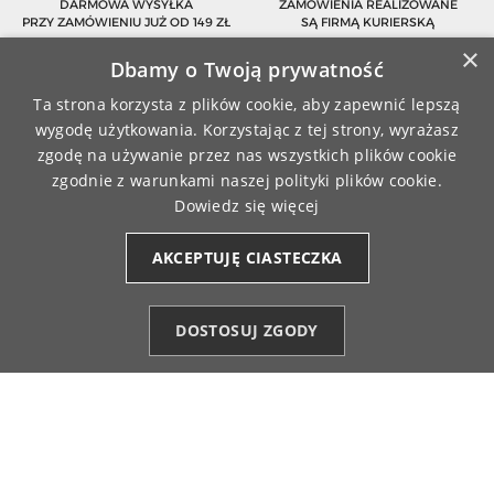
DARMOWA WYSYŁKA
ZAMÓWIENIA REALIZOWANE
PRZY ZAMÓWIENIU JUŻ OD 149 ZŁ
SĄ FIRMĄ KURIERSKĄ
×
Dbamy o Twoją prywatność
Ta strona korzysta z plików cookie, aby zapewnić lepszą
MASZ 14-DNIOWY OKRES
BEZPIECZNE PŁATNOŚCI
wygodę użytkowania. Korzystając z tej strony, wyrażasz
NA ZWROT ZAMÓWIENIA
ONLINE
zgodę na używanie przez nas wszystkich plików cookie
zgodnie z warunkami naszej polityki plików cookie.
Dowiedz się więcej

OBSŁUGA KLIENTA
AKCEPTUJĘ CIASTECZKA
(+48) 784 018 515
DOSTOSUJ ZGODY
info@moraj.pl
Kategorie
Ulubione (0)
Start
Konto
Koszyk
Formularz kontaktowy
Najczęstsze pytania

INFORMACJE