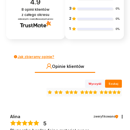
4.9
3
0%
8
opinii klientów
z całego okresu
2
0%
zebranych i zweryfikowanych przez
1
0%
Jak zbieramy opinie?
Opinie klientów
Wyczyść
Szukaj
Alina
zweryfikowano
5