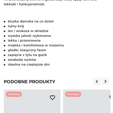
lekkość i funkcjonalność.
bluzka damska na co dzień
luźny krój
len i wiskoza w składzie
wysoka jakość wykonania
lekka i przewiewna
miękka i komfortowa w noszeniu
gładki, klasyczny fason
zapięcie z tyłu na guzik
swoboda ruchów
idealna na cieplejsze dni
keyboard_arrow_left
keyboard_arrow_right
PODOBNE PRODUKTY
Poprzedn
Nas
Promocja
Promocja
favorite_border
favorite_b