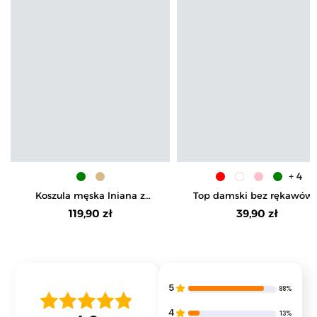
+ 4
Koszula męska lniana z
Top damski bez rękawów 
regulowanym rękawem
koronkowym wykończeni
119,90 zł
39,90 zł
5
88%
4
13%