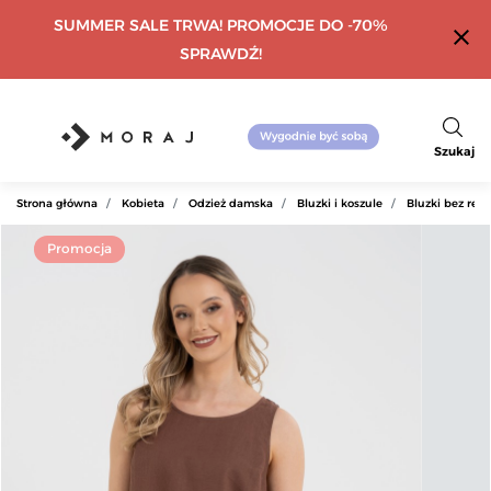
SUMMER SALE TRWA! PROMOCJE DO -70%
close
SPRAWDŹ!
Szukaj
Strona główna
Kobieta
Odzież damska
Bluzki i koszule
Bluzki bez rę
Promocja