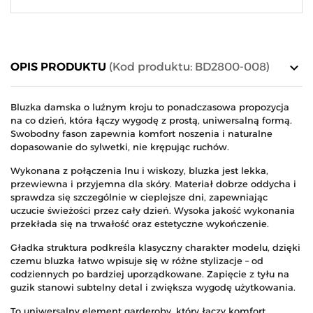
keyboard_arrow_down
OPIS PRODUKTU
(Kod produktu: BD2800-008)
Bluzka damska o luźnym kroju to ponadczasowa propozycja
na co dzień, która łączy wygodę z prostą, uniwersalną formą.
Swobodny fason zapewnia komfort noszenia i naturalne
dopasowanie do sylwetki, nie krępując ruchów.
Wykonana z połączenia lnu i wiskozy, bluzka jest lekka,
przewiewna i przyjemna dla skóry. Materiał dobrze oddycha i
sprawdza się szczególnie w cieplejsze dni, zapewniając
uczucie świeżości przez cały dzień. Wysoka jakość wykonania
przekłada się na trwałość oraz estetyczne wykończenie.
Gładka struktura podkreśla klasyczny charakter modelu, dzięki
czemu bluzka łatwo wpisuje się w różne stylizacje – od
codziennych po bardziej uporządkowane. Zapięcie z tyłu na
guzik stanowi subtelny detal i zwiększa wygodę użytkowania.
To uniwersalny element garderoby, który łączy komfort,