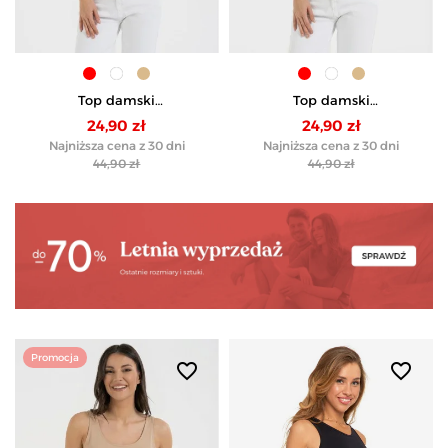
Top damski
Top damski
dwuwarstwowy na
dwuwarstwowy na
24,90 zł
24,90 zł
ramiączkach - CZERWONY
ramiączkach - BIAŁY
Najniższa cena z 30 dni
Najniższa cena z 30 dni
44,90 zł
44,90 zł
Promocja
favorite_border
favorite_border