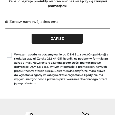
Rabat obejmuje produkty nieprzecenione i nie łączy się z innymi
promocjami.
Wyrażam zgodę na otrzymywanie od D&M Sp. z o.o. (Grupa Moraj) z
siedzibą przy ul. Żorska 262, 44-251 Rybnik, na podany w formularzu
adres e-mail, Newslettera zawierającego treści marketingowe
dotyczące D&M Sp. z o.o., w tym informacje o promocjach, nowych
produktach w ofercie sklepu.Jestem świadomy/a, że mam prawo
do wycofania zgody w każdym czasie. Wycofanie zgody nie ma
wpływu na zgodność z prawem przetwarzania dokonanego przed
jej wycofaniem.