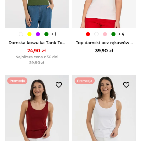
+ 1
+ 4
Damska koszulka Tank Top
Top damski bez rękawów z
w prążek - ZIELONY
koronkowym
24,90 zł
39,90 zł
wykończeniem - BIAŁY
Najniższa cena z 30 dni
29,90 zł
Promocja
Promocja
favorite_border
favorite_border