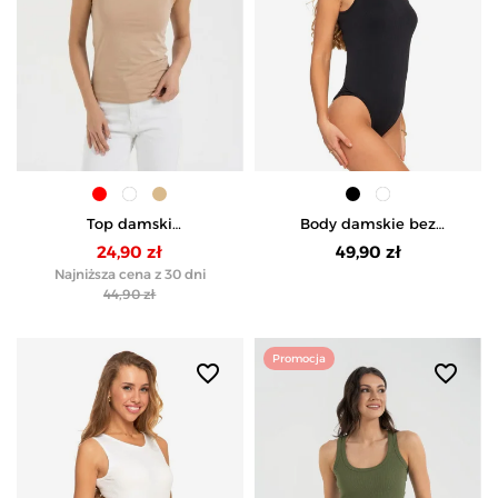
Top damski
Body damskie bez
dwuwarstwowy na
rękawów prążkowane -
24,90 zł
49,90 zł
ramiączkach - BEŻOWY
CZARNY
Najniższa cena z 30 dni
44,90 zł
Promocja
favorite_border
favorite_border