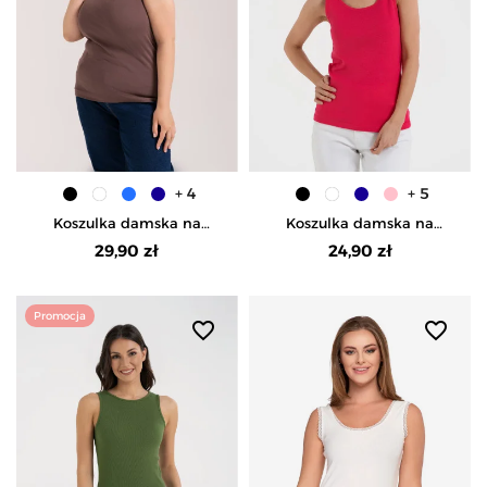
+ 4
+ 5
Koszulka damska na
Koszulka damska na
ramiączkach Tank-Top
ramiączkach Tank-Top
29,90 zł
24,90 zł
bawełniana Plus Size -
bawełniana - FUKSJA
JASNY BRĄZ
Promocja
favorite_border
favorite_border