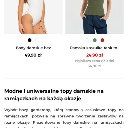
Body damskie bez
Damska koszulka tank top
rękawów prążkowane -
w prążek bawełniana -
49,90 zł
24,90 zł
BIAŁY
KHAKI
Najniższa cena z 30 dni
34,90 zł
Modne i uniwersalne topy damskie na
ramiączkach na każdą okazję
Wybór bazy garderoby, którą stanowią casualowe topy na
ramiączkach, pozwala na sprawne tworzenie zestawów na
różne okazje. Prezentowane topy damskie na ramiączkach