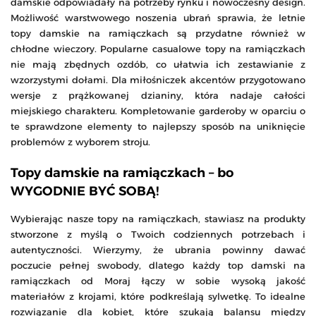
damskie odpowiadały na potrzeby rynku i nowoczesny design.
Możliwość warstwowego noszenia ubrań sprawia, że letnie
topy damskie na ramiączkach są przydatne również w
chłodne wieczory. Popularne casualowe topy na ramiączkach
nie mają zbędnych ozdób, co ułatwia ich zestawianie z
wzorzystymi dołami. Dla miłośniczek akcentów przygotowano
wersje z prążkowanej dzianiny, która nadaje całości
miejskiego charakteru. Kompletowanie garderoby w oparciu o
te sprawdzone elementy to najlepszy sposób na uniknięcie
problemów z wyborem stroju.
Topy damskie na ramiączkach – bo
WYGODNIE BYĆ SOBĄ!
Wybierając nasze topy na ramiączkach, stawiasz na produkty
stworzone z myślą o Twoich codziennych potrzebach i
autentyczności. Wierzymy, że ubrania powinny dawać
poczucie pełnej swobody, dlatego każdy top damski na
ramiączkach od Moraj łączy w sobie wysoką jakość
materiałów z krojami, które podkreślają sylwetkę. To idealne
rozwiązanie dla kobiet, które szukają balansu między