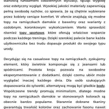
stanowią fundament codziennych stylizacji, łącząc wygodę
oraz estetyczny wygląd. Wysokiej jakości materiały zapewniają
pełną swobodę ruchów, co sprawia, że są chętnie wybierane
przez kobiety ceniące komfort. W ofercie znajdują się modne
topy na ramiączkach damskie z bawełny oraz warianty z
ozdobnym, koronkowym wykończeniem. Warto sprawdzić
również
topy sportowe
, które oferują właściwe wsparcie
podczas każdego treningu. Dzięki szerokiej palecie barw każda
użytkowniczka bez trudu dopasuje produkt do swojego typu
urody.
Decydując się na casualowe topy na ramiączkach, zyskujemy
element, który świetnie komponuje się z jeansami lub
spódnicami. Prostota kroju pozwala na swobodne
eksperymentowanie z dodatkami, dzięki czemu ubiór może
wyglądać inaczej każdego dnia. Dla osób szukających
dopasowania do sylwetki, alternatywą mogą być gładkie
body
.
Współczesne trendy promują minimalizm, dlatego modne
topy na ramiączkach damskie w stonowanych kolorach są
obecnie bardzo popularne. Starannie dobrane tkaniny
gwarantują trwałość kolorów oraz zachowanie fasonu nawet