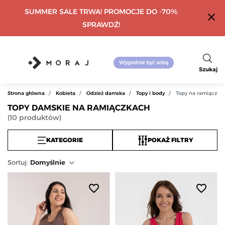
SUMMER SALE TRWA! PROMOCJE DO -70%
close
SPRAWDŹ!
Szukaj
Strona główna
Kobieta
Odzież damska
Topy i body
Topy na ramiączka
TOPY DAMSKIE NA RAMIĄCZKACH
(
10
produktów
)
KATEGORIE
POKAŻ FILTRY
Sortuj
:
Domyślnie
favorite_border
favorite_border