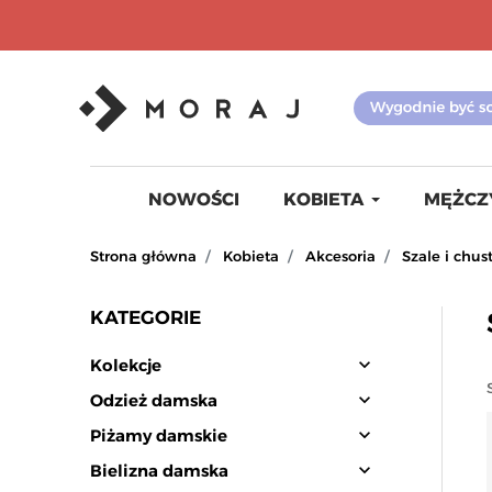
NOWOŚCI
KOBIETA
MĘŻCZ
Strona główna
Kobieta
Akcesoria
Szale i chus
KATEGORIE
expand_more
Kolekcje
expand_more
Odzież damska
expand_more
Piżamy damskie
expand_more
Bielizna damska