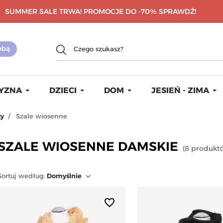
SUMMER SALE TRWA! PROMOCJE DO -70%
SPRAWDŹ!
YZNA
DZIECI
DOM
JESIEŃ - ZIMA
ty
Szale wiosenne
SZALE WIOSENNE DAMSKIE
(
8
produkt
Sortuj
według
:
Domyślnie
favorite_border