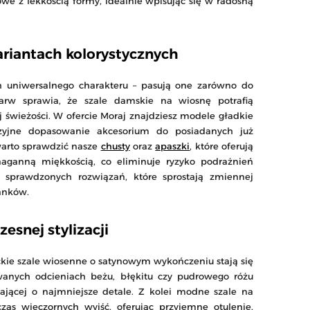
owe z lekkością formy, idealnie wpisując się w radosną
riantach kolorystycznych
ch uniwersalnego charakteru – pasują one zarówno do
barw sprawia, że szale damskie na wiosnę potrafią
 świeżości. W ofercie Moraj znajdziesz modele gładkie
zyjne dopasowanie akcesorium do posiadanych już
warto sprawdzić nasze
chusty
oraz
apaszki
, które oferują
naganną miękkością, co eliminuje ryzyko podrażnień
h sprawdzonych rozwiązań, które sprostają zmiennej
anków.
snej stylizacji
kie szale wiosenne o satynowym wykończeniu stają się
anych odcieniach beżu, błękitu czy pudrowego różu
ającej o najmniejsze detale. Z kolei modne szale na
as wieczornych wyjść, oferując przyjemne otulenie.