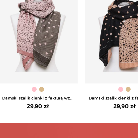
Damski szalik cienki z fakturą wzór
Damski szalik cienki z f
w groszki - RÓŻOWY
w groszki - BE
29,90 zł
29,90 zł