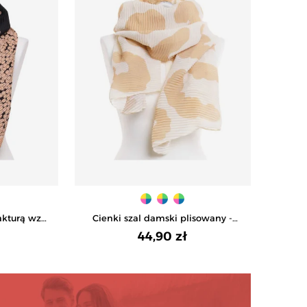
akturą wzór
Cienki szal damski plisowany -
ŻOWY
WZÓR 1
44,90 zł