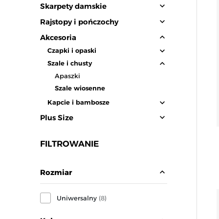
expand_more
Skarpety damskie
expand_more
Rajstopy i pończochy
expand_less
Akcesoria
expand_more
Czapki i opaski
expand_less
Szale i chusty
Apaszki
Szale wiosenne
expand_more
Kapcie i bambosze
expand_more
Plus Size
FILTROWANIE
expand_less
Rozmiar
Uniwersalny
(8)