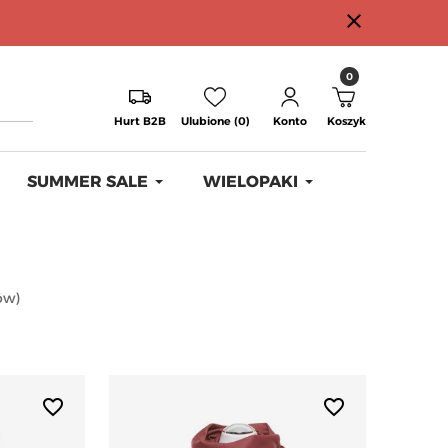
close
0
Hurt B2B
Ulubione (0)
Konto
Koszyk
SUMMER SALE
WIELOPAKI
ów
)
favorite_border
favorite_border