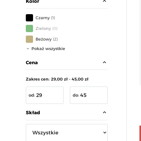
expand_less
Kolor
Czarny
(1)
Zielony
(0)
Beżowy
(2)
Pokaż wszystkie
expand_less
Cena
Zakres cen:
29,00 zł - 45,00 zł
od:
do:
expand_less
Skład