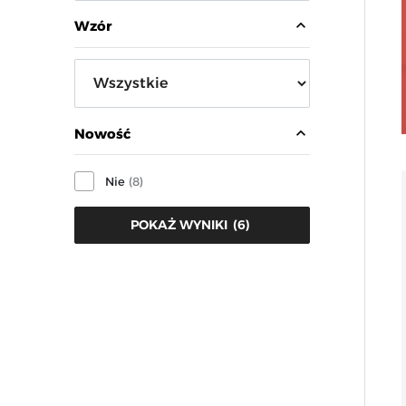
expand_less
Wzór
expand_less
Nowość
Nie
(8)
(
6
)