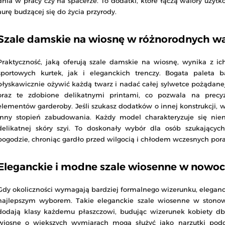
dnia w pracy czy na spacerze. To dodatki, które łączą walory użytk
aurę budzącej się do życia przyrody.
Szale damskie na wiosnę w różnorodnych wa
Praktyczność, jaką oferują szale damskie na wiosnę, wynika z i
sportowych kurtek, jak i eleganckich trenczy. Bogata paleta 
błyskawicznie ożywić każdą twarz i nadać całej sylwetce pożądanej
oraz te zdobione delikatnymi printami, co pozwala na precy
elementów garderoby. Jeśli szukasz dodatków o innej konstrukcji, 
inny stopień zabudowania. Każdy model charakteryzuje się nie
delikatnej skóry szyi. To doskonały wybór dla osób szukającyc
pogodzie, chroniąc gardło przed wilgocią i chłodem wczesnych por
Eleganckie i modne szale wiosenne w nowocze
Gdy okoliczności wymagają bardziej formalnego wizerunku, eleganc
najlepszym wyborem. Takie eleganckie szale wiosenne w stonow
dodają klasy każdemu płaszczowi, budując wizerunek kobiety db
wiosnę o większych wymiarach mogą służyć jako narzutki podcz