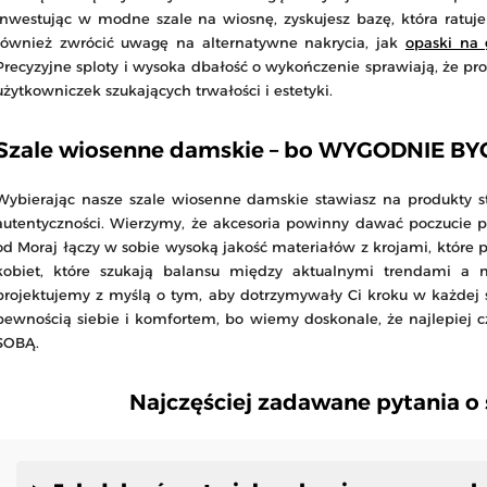
Inwestując w modne szale na wiosnę, zyskujesz bazę, która ratuje
również zwrócić uwagę na alternatywne nakrycia, jak
opaski na 
Precyzyjne sploty i wysoka dbałość o wykończenie sprawiają, że p
użytkowniczek szukających trwałości i estetyki.
Szale wiosenne damskie – bo WYGODNIE BY
Wybierając nasze szale wiosenne damskie stawiasz na produkty 
autentyczności. Wierzymy, że akcesoria powinny dawać poczucie p
od Moraj łączy w sobie wysoką jakość materiałów z krojami, które p
kobiet, które szukają balansu między aktualnymi trendami a 
projektujemy z myślą o tym, aby dotrzymywały Ci kroku w każdej s
pewnością siebie i komfortem, bo wiemy doskonale, że najlepiej c
SOBĄ.
Najczęściej zadawane pytania o