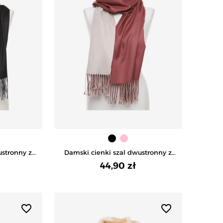
ustronny z
Damski cienki szal dwustronny z
ARNY
frędzlami - RÓŻOWY
44,90 zł
favorite_border
favorite_border