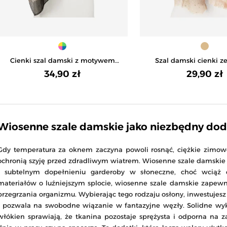
Cienki szal damski z motywem
Szal damski cienki z
panterki - WZÓR 1
zdobieniami - B
34,90 zł
29,90 zł
Wiosenne szale damskie jako niezbędny dod
Gdy temperatura za oknem zaczyna powoli rosnąć, ciężkie zimowe 
ochronią szyję przed zdradliwym wiatrem. Wiosenne szale damskie 
i subtelnym dopełnieniu garderoby w słoneczne, choć wciąż
materiałów o luźniejszym splocie, wiosenne szale damskie zapewn
przegrzania organizmu. Wybierając tego rodzaju osłony, inwestujes
i pozwala na swobodne wiązanie w fantazyjne węzły. Solidne wy
włókien sprawiają, że tkanina pozostaje sprężysta i odporna na z