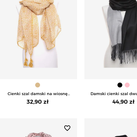
Cienki szal damski na wiosnę
Damski cienki szal dw
orientalny wzór - BEŻOWY
frędzlami - CZ
32,90 zł
44,90 zł
favorite_border