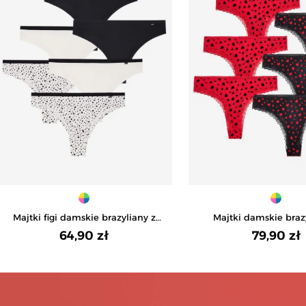
Majtki figi damskie brazyliany z
Majtki damskie braz
wiskozy 6-pak - WIELOKOLOROWY
siateczki w serduszka
64,90 zł
79,90 zł
WIELOKOLORO