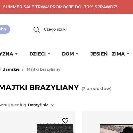
SUMMER SALE TRWA! PROMOCJE DO -70%
SPRAWDŹ!
YZNA
DZIECI
DOM
JESIEŃ - ZIMA
ki damskie
Majtki brazyliany
MAJTKI BRAZYLIANY
(
7
produktów
)
Sortuj
według
:
Domyślnie
favorite_border