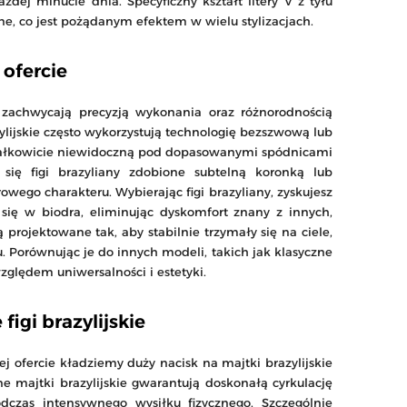
dej minucie dnia. Specyficzny kształt litery V z tyłu
e, co jest pożądanym efektem w wielu stylizacjach.
 ofercie
re zachwycają precyzją wykonania oraz różnorodnością
lijskie często wykorzystują technologię bezszwową lub
ą, całkowicie niewidoczną pod dopasowanymi spódnicami
się figi brazyliany zdobione subtelną koronką lub
owego charakteru. Wybierając figi brazyliany, zyskujesz
 się w biodra, eliminując dyskomfort znany z innych,
 projektowane tak, aby stabilnie trzymały się na ciele,
. Porównując je do innych modeli, takich jak klasyczne
zględem uniwersalności i estetyki.
igi brazylijskie
j ofercie kładziemy duży nacisk na majtki brazylijskie
 majtki brazylijskie gwarantują doskonałą cyrkulację
odczas intensywnego wysiłku fizycznego. Szczególnie