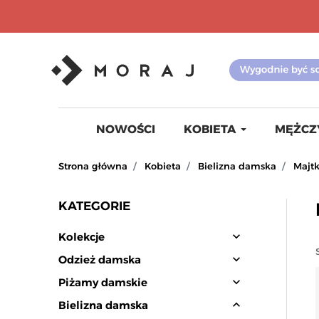
NOWOŚCI
KOBIETA
MĘŻCZ
Strona główna
Kobieta
Bielizna damska
Majt
KATEGORIE
expand_more
Kolekcje
expand_more
Odzież damska
expand_more
Piżamy damskie
expand_less
Bielizna damska