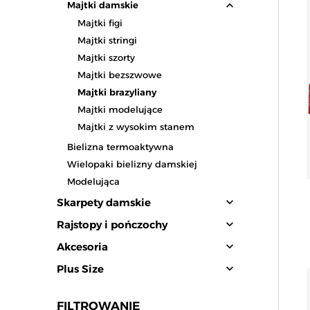
expand_less
Majtki damskie
Majtki figi
Majtki stringi
Majtki szorty
Majtki bezszwowe
Majtki brazyliany
Majtki modelujące
Majtki z wysokim stanem
Bielizna termoaktywna
Wielopaki bielizny damskiej
Modelująca
expand_more
Skarpety damskie
expand_more
Rajstopy i pończochy
expand_more
Akcesoria
expand_more
Plus Size
FILTROWANIE