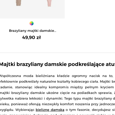
Brazyliany majtki damskie
bawełniane gładkie z koronkowym
49,90 zł
wykończeniem zestaw 4-pak -
WIELOKOLOROWY
Majtki brazyliany damskie podkreślające atu
Współczesna moda bieliźniana kładzie ogromny nacisk na to, 
efektownie podkreślały naturalne kształty kobiecego ciała. Majtki br
zadanie, stanowiąc idealny kompromis między pełnym kryciem 
majtki brazyliany damskie ukośne cięcie na pośladkach sprawia, ż
sylwetka nabiera lekkości i dynamiki. Tego typu majtki brazylian
wieku, ponieważ oferują niezwykły komfort noszenia przy jednoc
wyglądu. Wybierając
bieliznę damską
o tym fasonie, decydujesz s