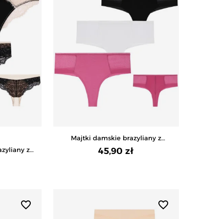
Majtki damskie brazyliany z
siateczkowym wykończeniem 3-
azyliany z
45,90 zł
pak
2-pak -
WY
favorite_border
favorite_border