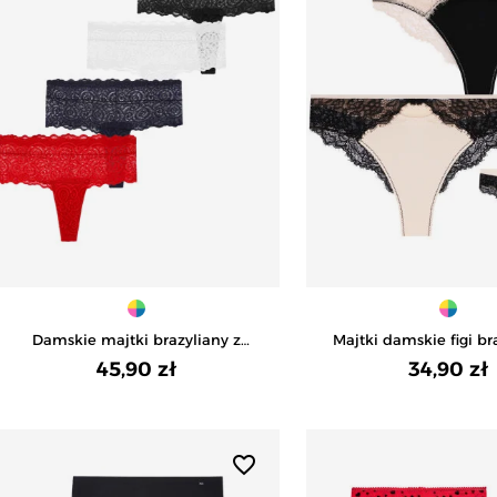
Damskie majtki brazyliany z
Majtki damskie figi br
koronkowym pasem 4-pak -
koronkowym tyłem 
45,90 zł
34,90 zł
WIELOKOLOROWY
WIELOKOLORO
favorite_border