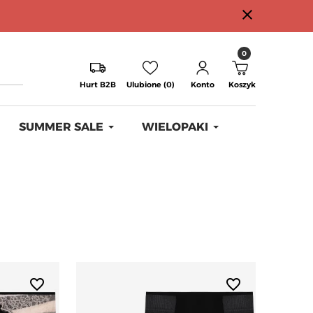
close
0
Hurt B2B
Ulubione (0)
Konto
Koszyk
SUMMER SALE
WIELOPAKI
favorite_border
favorite_border