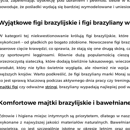
życia, zapewniając dyskrecję pod ubraniem i pewność siebie w każ
powoduje, że pośladki wydają się bardziej wymodelowane i uniesion
Wyjątkowe figi brazylijskie i figi brazyliany w
W kategorii tej niekwestionowanie królują figi brazylijskie, któ
wykończeń – od gładkich po bogato zdobione. Nowoczesne figi brazy
laserowe cięcie krawędzi, co sprawia, że stają się one drugą skór
czy sportowymi legginsami. Równie dużą popularnością cieszą 
przezroczystą siateczką, które dodają bieliźnie luksusowego, wieczor
produkt, który nie tylko świetnie wygląda, ale również nie wpija
węższych krojów. Warto podkreślić, że figi brazyliany marki Moraj są
co jest sprawą kluczową podczas aktywnego dnia pracy czy treningu
majtki figi
czy odważne
stringi
, brazyliany wypadają najlepiej pod w
Komfortowe majtki brazylijskie i bawełniane f
Zdrowie i higiena miejsc intymnych są priorytetem, dlatego w nasze
wykonane z najwyższej jakości materiałów naturalnych. Bawełniane
powietrza, co jest szczególnie istotne w okresie letnim oraz p