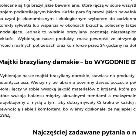
polecane są figi brazylijskie bawełniane, które łączą w sobie wsz
krojem podkreślającym biodra. Każda para fig brazylijskich bawełni
co czyni je ekonomicznym i ekologicznym wyborem do codziennej
korekty sylwetki lub wsparcia w okolicach brzucha, polecamy takż
modelujące
. Jednak to właśnie brazyliany pozostają niezastąpio
lekkości. Wybierając nasze produkty, masz pewność, że otrzymuje
Twoich realnych potrzebach oraz komforcie przez 24 godziny na dobę
Majtki brazyliany damskie – bo WYGODNIE 
Wybierając nasze majtki brazyliany damskie, stawiasz na produkty
autentyczności. Wierzymy, że ubrania powinny dawać poczucie peł
Moraj łączy w sobie wysoką jakość materiałów z krojami, które pod
które szukają balansu między aktualnymi trendami a maksymalną
projektujemy z myślą o tym, aby dotrzymywały Ci kroku w każdej s
pewnością siebie i komfortem, bo wiemy doskonale, że najlepiej c
SOBĄ.
Najczęściej zadawane pytania o m