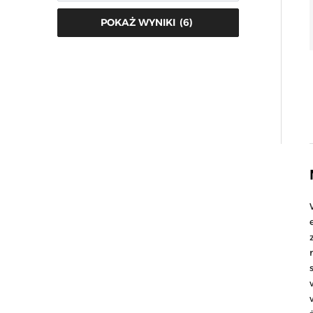
(
6
)