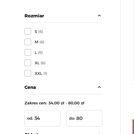
expand_less
Rozmiar
S
(6)
M
(6)
L
(6)
XL
(6)
XXL
(1)
expand_less
Cena
Zakres cen:
34,00 zł - 80,00 zł
od:
do: