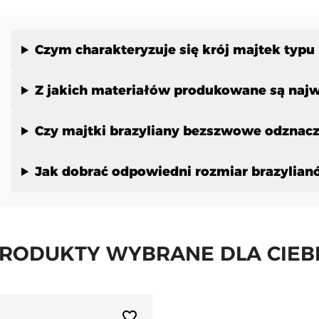
Czym charakteryzuje się krój majtek typu b
Z jakich materiałów produkowane są najw
Czy majtki brazyliany bezszwowe odznacz
Jak dobrać odpowiedni rozmiar brazylianó
RODUKTY WYBRANE DLA CIEB
favorite_border