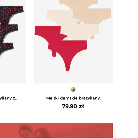
yliany z
Majtki damskie brazyliany
 6-pak -
bezszwowe 6-pak -
79,90 zł
WY
WIELOKOLOROWY