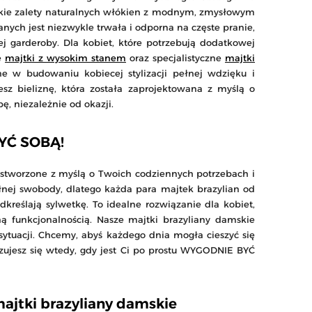
ystkie zalety naturalnych włókien z modnym, zmysłowym
anych jest niezwykle trwała i odporna na częste pranie,
 garderoby. Dla kobiet, które potrzebują dodatkowej
e
majtki z wysokim stanem
oraz specjalistyczne
majtki
ne w budowaniu kobiecej stylizacji pełnej wdzięku i
sz bieliznę, która została zaprojektowana z myślą o
, niezależnie od okazji.
BYĆ SOBĄ!
 stworzone z myślą o Twoich codziennych potrzebach i
nej swobody, dlatego każda para majtek brazylian od
kreślają sylwetkę. To idealne rozwiązanie dla kobiet,
 funkcjonalnością. Nasze majtki brazyliany damskie
ytuacji. Chcemy, abyś każdego dnia mogła cieszyć się
zujesz się wtedy, gdy jest Ci po prostu WYGODNIE BYĆ
ajtki brazyliany damskie