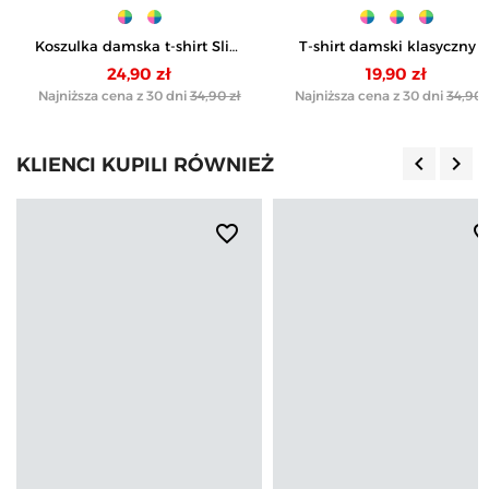
Koszulka damska t-shirt Slim
T-shirt damski klasyczny 
Fit z napisami
paski
24,90 zł
19,90 zł
Najniższa cena z 30 dni
34,90 zł
Najniższa cena z 30 dni
34,90 
keyboard_arrow_left
keyboard_arrow_right
KLIENCI KUPILI RÓWNIEŻ
Poprzedn
Nas
favorite_border
favorite_b