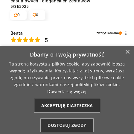
casualowych i eleganckich zestawów
5/31/2025
0
0
Beata
zweryfikowano
5
Dobrze układa się na ciele
×
Dbamy o Twoją prywatność
5/28/2025
0
0
Ta strona korzysta z plików cookie, aby zapewnić lepszą
wygodę użytkowania. Korzystając z tej strony, wyrażasz
zgodę na używanie przez nas wszystkich plików cookie
Agata
zweryfikowano
zgodnie z warunkami naszej polityki plików cookie.
5
Dowiedz się więcej
Wybrany kolor czerwony, fajny materiał.
5/20/2025
AKCEPTUJĘ CIASTECZKA
0
0
DOSTOSUJ ZGODY
Mirosława
zweryfikowano
Kategorie
5
Ulubione (0)
Start
Konto
Koszyk