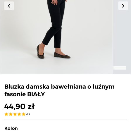
keyboard_arrow_left
keyboard_arrow_right
Poprzedni
Nas
Bluzka damska bawełniana o luźnym
fasonie BIAŁY
44,90 zł
4.9
Kolor: