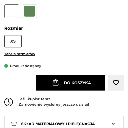
BIAŁY
KHAKI
Rozmiar
XS
Tabela rozmiarów
Produkt dostępny
favorite_border
DO KOSZYKA
Jeśli kupisz teraz
Zamówienie wyślemy jeszcze dzisiaj!
keyboard_arrow_down
SKŁAD MATERIAŁOWY I PIELĘGNACJA