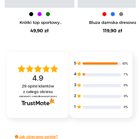
Krótki top sportowy
Bluza damska dresowa
prążkowany
oversize z kapturem
49,90 zł
119,90 zł
5
93%
4
7%
4.9
3
0%
29
opinii klientów
z całego okresu
2
0%
zebranych i zweryfikowanych przez
1
0%
Jak zbieramy opinie?