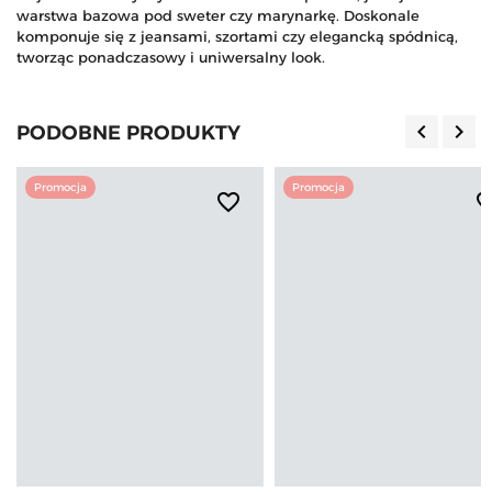
warstwa bazowa pod sweter czy marynarkę. Doskonale
komponuje się z jeansami, szortami czy elegancką spódnicą,
tworząc ponadczasowy i uniwersalny look.
keyboard_arrow_left
keyboard_arrow_right
PODOBNE PRODUKTY
Poprzedn
Nas
Promocja
Promocja
favorite_border
favorite_b