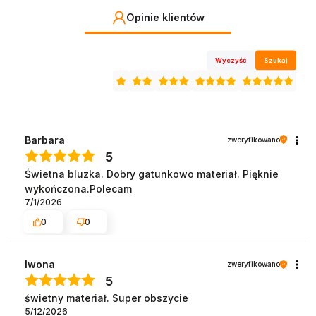
Opinie klientów
Wyczyść
Szukaj
Barbara
zweryfikowano
5
Świetna bluzka. Dobry gatunkowo materiał. Pięknie
wykończona.Polecam
7/1/2026
0
0
Iwona
zweryfikowano
5
świetny materiał. Super obszycie
5/12/2026