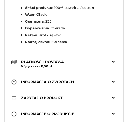
Skład produktu:
100% bawełna / cotton
Wzór:
Gładki
Gramatura:
235
Dopasowanie:
Oversize
Rękaw:
Krótki rękaw
Rodzaj dekoltu:
W serek
keyboard_arrow_down
PŁATNOŚĆ I DOSTAWA
Wysyłka od: 11,00 zł
keyboard_arrow_down
INFORMACJA O ZWROTACH
keyboard_arrow_down
ZAPYTAJ O PRODUKT
keyboard_arrow_down
INFORMACJE O PRODUKCIE