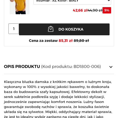
42,66 zł
44,90 zł
5%
DO KOSZYKA
Cena za zestaw
85,31 zł
89,80 zł
keyboard_arrow_down
OPIS PRODUKTU
(Kod produktu: BD1800-006)
Klasyczna bluzka damska z krótkim rękawem o luźnym kroju,
wykonany w 100% z wysokiej jakości bawełny, to doskonała
baza do budowania szafy kapsułowej. Efektowny dekolt w
serek subtelnie podkreśla szyję i dodaje lekkości stylizacji,
jednocześnie zapewniając komfort noszenia. Luźny fason
gwarantuje swobodę ruchów i sprawia, że koszulka świetnie
układa się na sylwetce. Miękki, oddychający materiał sprawia,
że jest to idealny wybór zarówno na ciepłe dni, jak i jako