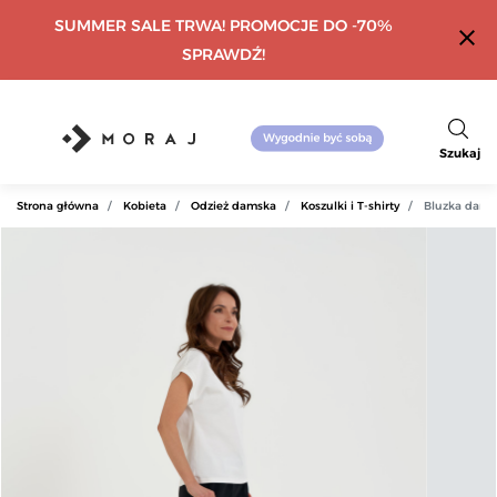
SUMMER SALE TRWA! PROMOCJE DO -70%
close
SPRAWDŹ!
Szukaj
Strona główna
Kobieta
Odzież damska
Koszulki i T-shirty
Bluzka damsk