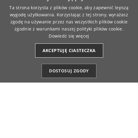
Ta strona korzysta z plików cookie, aby zapewnić lepszą
wygodę użytkowania. Korzystając z tej strony, wyrażasz
zgodę na używanie przez nas wszystkich plików cookie
zgodnie z warunkami naszej polityki plików cookie.
DARMOWA WYSYŁKA
ZAMÓWIENIA REALIZOWANE
Dowiedz się więcej
PRZY ZAMÓWIENIU JUŻ OD 149 ZŁ
SĄ FIRMĄ KURIERSKĄ
AKCEPTUJĘ CIASTECZKA
MASZ 14-DNIOWY OKRES
BEZPIECZNE PŁATNOŚCI
NA ZWROT ZAMÓWIENIA
ONLINE
DOSTOSUJ ZGODY
Kategorie
Ulubione (0)
Start
Konto
Koszyk

OBSŁUGA KLIENTA
(+48) 784 018 515
info@moraj.pl