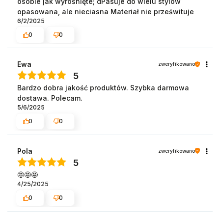
osobie jak wyrośnięte; dPasuje do wielu stylów
opasowana, ale nieciasna Materiał nie prześwituje
6/2/2025
0
0
Ewa
zweryfikowano
5
Bardzo dobra jakość produktów. Szybka darmowa
dostawa. Polecam.
5/6/2025
0
0
Pola
zweryfikowano
5
🤩🤩🤩
4/25/2025
0
0