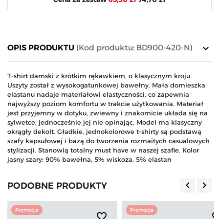
keyboard_arrow_down
OPIS PRODUKTU
(Kod produktu: BD900-420-N)
T-shirt damski z krótkim rękawkiem, o klasycznym kroju.
Uszyty został z wysokogatunkowej bawełny. Mała domieszka
elastanu nadaje materiałowi elastyczności, co zapewnia
najwyższy poziom komfortu w trakcie użytkowania. Materiał
jest przyjemny w dotyku, zwiewny i znakomicie układa się na
sylwetce, jednocześnie jej nie opinając. Model ma klasyczny
okrągły dekolt. Gładkie, jednokolorowe t-shirty są podstawą
szafy kapsułowej i bazą do tworzenia rozmaitych casualowych
stylizacji. Stanowią totalny must have w naszej szafie. Kolor
jasny szary: 90% bawełna, 5% wiskoza, 5% elastan
keyboard_arrow_left
keyboard_arrow_right
PODOBNE PRODUKTY
Poprzedn
Nas
Promocja
Promocja
favorite_border
favorite_b