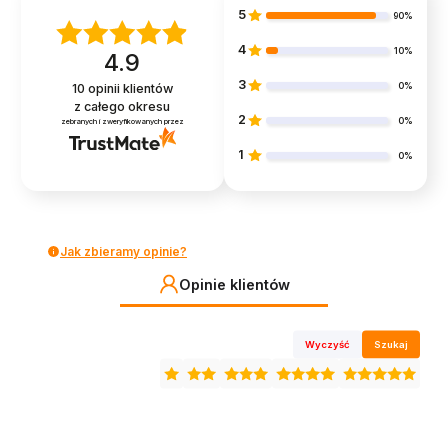
5
90%
4
10%
4.9
3
0%
10
opinii klientów
z całego okresu
2
0%
zebranych i zweryfikowanych przez
1
0%
Jak zbieramy opinie?
Opinie klientów
Wyczyść
Szukaj