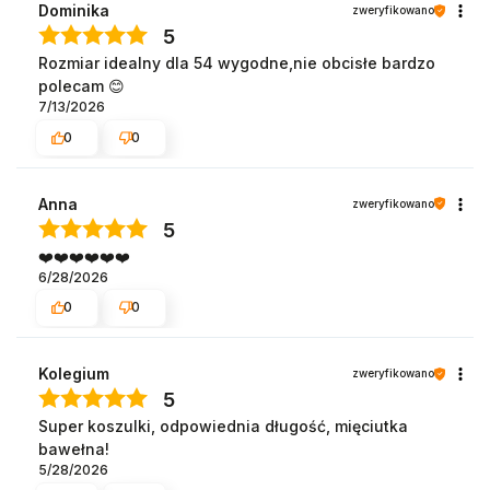
Dominika
zweryfikowano
5
Rozmiar idealny dla 54 wygodne,nie obcisłe bardzo
polecam 😊
7/13/2026
0
0
Anna
zweryfikowano
5
❤️❤️❤️❤️❤️❤️
6/28/2026
0
0
Kolegium
zweryfikowano
5
Super koszulki, odpowiednia długość, mięciutka
bawełna!
5/28/2026