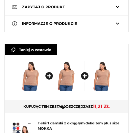
keyboard_arrow_down
ZAPYTAJ O PRODUKT
keyboard_arrow_down
INFORMACJE O PRODUKCIE
Taniej w zestawie
11,21 ZŁ
KUPUJĄC TEN ZESTAW OSZCZĘDZASZ
T-shirt damski z okrągłym dekoltem plus size
MOKKA