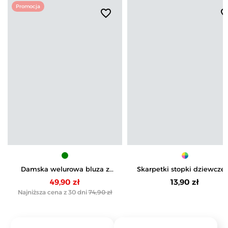
Promocja
favorite_border
favorite_b
Damska welurowa bluza z
Skarpetki stopki dziewczę
kapturem
bawełniane jednokolorowe
49,90 zł
13,90 zł
pak
Najniższa cena z 30 dni
74,90 zł