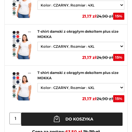
21,17 zł
24,90 zł
15%
T-shirt damski z okrągłym dekoltem plus size
MOKKA
21,17 zł
24,90 zł
15%
T-shirt damski z okrągłym dekoltem plus size
MOKKA
21,17 zł
24,90 zł
15%
DO KOSZYKA
Cena za zestaw
63,50 zł
74,70 zł