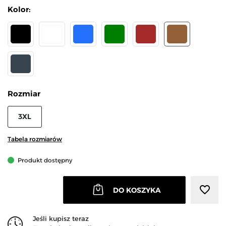
Kolor:
CZARNY
BIAŁY
NIEBIESKI
ZIELONY
BRĄZOWY
MOKKA
GRAFITOWY
Rozmiar
3XL
Tabela rozmiarów
Produkt dostępny
favorite_border
DO KOSZYKA
Jeśli kupisz teraz