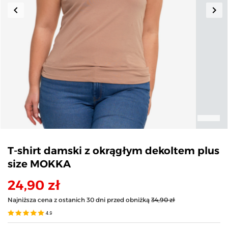
keyboard_arrow_left
keyboard_arrow_right
Poprzedni
Nas
T-shirt damski z okrągłym dekoltem plus
size MOKKA
24,90 zł
Najniższa cena z ostanich 30 dni przed obniżką
34,90 zł
4.9