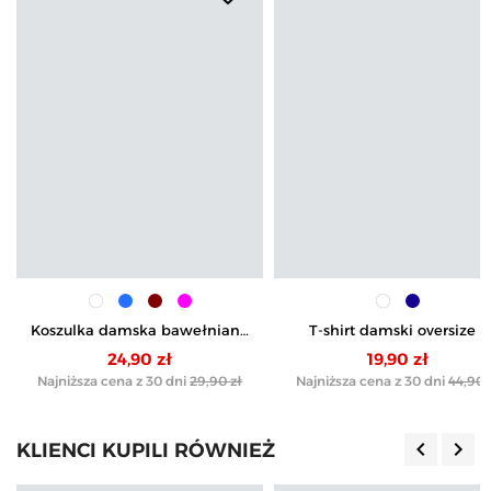
Koszulka damska bawełniana
T-shirt damski oversize z
z falbanką
nadrukiem
24,90 zł
19,90 zł
Najniższa cena z 30 dni
29,90 zł
Najniższa cena z 30 dni
44,90 
keyboard_arrow_left
keyboard_arrow_right
KLIENCI KUPILI RÓWNIEŻ
Poprzedn
Nas