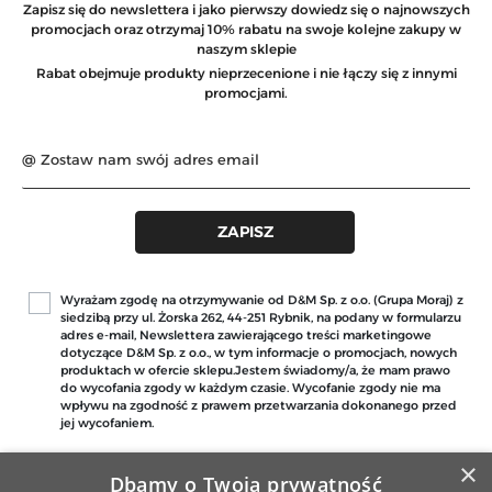
Zapisz się do newslettera i jako pierwszy dowiedz się o najnowszych
promocjach oraz otrzymaj 10% rabatu na swoje kolejne zakupy w
naszym sklepie
Rabat obejmuje produkty nieprzecenione i nie łączy się z innymi
promocjami.
Wyrażam zgodę na otrzymywanie od D&M Sp. z o.o. (Grupa Moraj) z
siedzibą przy ul. Żorska 262, 44-251 Rybnik, na podany w formularzu
adres e-mail, Newslettera zawierającego treści marketingowe
dotyczące D&M Sp. z o.o., w tym informacje o promocjach, nowych
produktach w ofercie sklepu.Jestem świadomy/a, że mam prawo
do wycofania zgody w każdym czasie. Wycofanie zgody nie ma
wpływu na zgodność z prawem przetwarzania dokonanego przed
jej wycofaniem.
×
Dbamy o Twoją prywatność