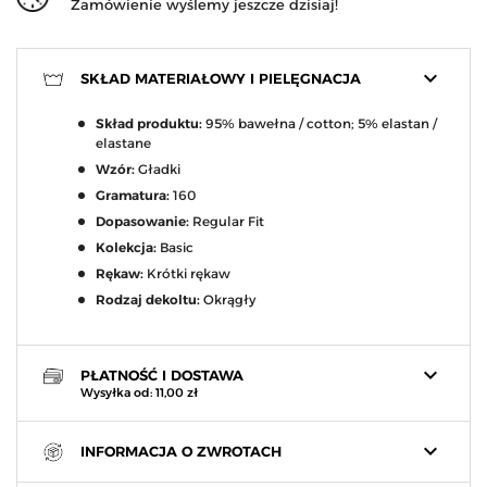
Zamówienie wyślemy jeszcze dzisiaj!
keyboard_arrow_down
SKŁAD MATERIAŁOWY I PIELĘGNACJA
Skład produktu:
95% bawełna / cotton; 5% elastan /
elastane
Wzór:
Gładki
Gramatura:
160
Dopasowanie:
Regular Fit
Kolekcja:
Basic
Rękaw:
Krótki rękaw
Rodzaj dekoltu:
Okrągły
keyboard_arrow_down
PŁATNOŚĆ I DOSTAWA
Wysyłka od: 11,00 zł
keyboard_arrow_down
INFORMACJA O ZWROTACH