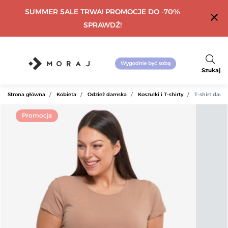
SUMMER SALE TRWA! PROMOCJE DO -70%
close
SPRAWDŹ!
Szukaj
Strona główna
Kobieta
Odzież damska
Koszulki i T-shirty
T-shirt dams
Promocja