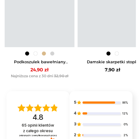
Podkoszulek bawełniany
Damskie skarpetki stopki
damski wygodny na
niskie cienkie
24,90 zł
7,90 zł
ramiączkach
Najniższa cena z 30 dni
32,90 zł
5
86%
4
12%
4.8
3
0%
65
opinii klientów
z całego okresu
2
2%
zebranych i zweryfikowanych przez