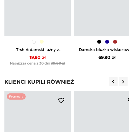
T-shirt damski luźny z
Damska bluzka wiskozowa
haftowanym wzorem
dekoltem polo i krótkim
19,90 zł
69,90 zł
rękawem
Najniższa cena z 30 dni
39,90 zł
keyboard_arrow_left
keyboard_arrow_right
KLIENCI KUPILI RÓWNIEŻ
Poprzedn
Nas
Promocja
favorite_border
favorite_b