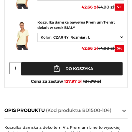
42,66 zł
44,90 zł
5%
Koszulka damska bawełna Premium T-shirt
dekolt w serek BIAŁY
42,66 zł
44,90 zł
5%
DO KOSZYKA
Cena za zestaw
127,97 zł
134,70 zł
keyboard_arrow_down
OPIS PRODUKTU
(Kod produktu: BD1500-104)
Koszulka damska z dekoltem V z Premium Line to wysokiej