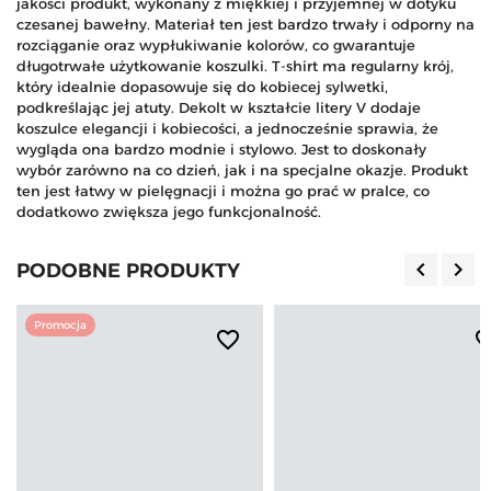
jakości produkt, wykonany z miękkiej i przyjemnej w dotyku
czesanej bawełny. Materiał ten jest bardzo trwały i odporny na
rozciąganie oraz wypłukiwanie kolorów, co gwarantuje
długotrwałe użytkowanie koszulki. T-shirt ma regularny krój,
który idealnie dopasowuje się do kobiecej sylwetki,
podkreślając jej atuty. Dekolt w kształcie litery V dodaje
koszulce elegancji i kobiecości, a jednocześnie sprawia, że
wygląda ona bardzo modnie i stylowo. Jest to doskonały
wybór zarówno na co dzień, jak i na specjalne okazje. Produkt
ten jest łatwy w pielęgnacji i można go prać w pralce, co
dodatkowo zwiększa jego funkcjonalność.
keyboard_arrow_left
keyboard_arrow_right
PODOBNE PRODUKTY
Poprzedn
Nas
Promocja
favorite_border
favorite_b