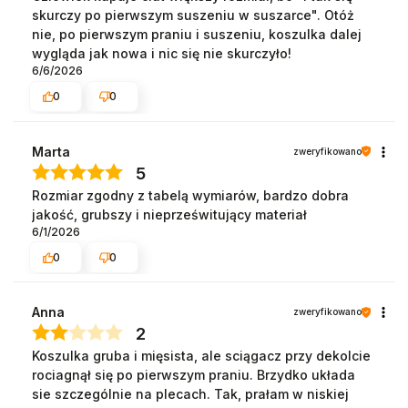
skurczy po pierwszym suszeniu w suszarce". Otóż
nie, po pierwszym praniu i suszeniu, koszulka dalej
wygląda jak nowa i nic się nie skurczyło!
6/6/2026
0
0
Marta
zweryfikowano
5
Rozmiar zgodny z tabelą wymiarów, bardzo dobra
jakość, grubszy i nieprześwitujący materiał
6/1/2026
0
0
Anna
zweryfikowano
2
Koszulka gruba i mięsista, ale sciągacz przy dekolcie
rociagnął się po pierwszym praniu. Brzydko układa
sie szczególnie na plecach. Tak, prałam w niskiej