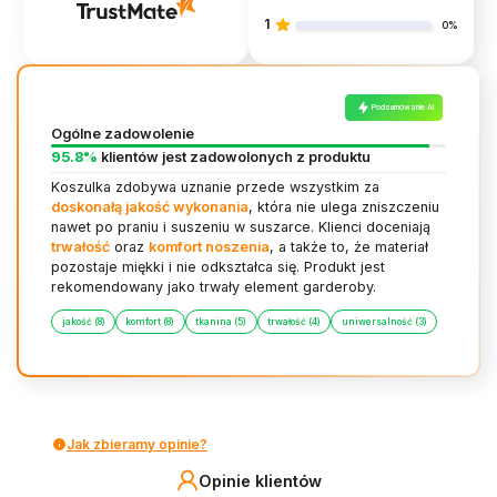
1
0%
Podsumowanie AI
Ogólne zadowolenie
95.8%
klientów jest zadowolonych z produktu
Koszulka zdobywa uznanie przede wszystkim za
doskonałą jakość wykonania
, która nie ulega zniszczeniu
nawet po praniu i suszeniu w suszarce. Klienci doceniają
trwałość
oraz
komfort noszenia
, a także to, że materiał
pozostaje miękki i nie odkształca się. Produkt jest
rekomendowany jako trwały element garderoby.
jakość (8)
komfort (8)
tkanina (5)
trwałość (4)
uniwersalność (3)
Jak zbieramy opinie?
Opinie klientów