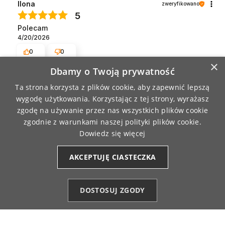
Ilona
zweryfikowano
5
Polecam
4/20/2026
0
0
×
Dbamy o Twoją prywatność
Paweł
zweryfikowano
Ta strona korzysta z plików cookie, aby zapewnić lepszą
5
wygodę użytkowania. Korzystając z tej strony, wyrażasz
Super jakość w bardzo fajnej cenie
zgodę na używanie przez nas wszystkich plików cookie
4/16/2026
zgodnie z warunkami naszej polityki plików cookie.
0
0
Dowiedz się więcej
AKCEPTUJĘ CIASTECZKA
Barbara
zweryfikowano
5
Dobranoc jakość, moze trochę za duża, ale
DOSTOSUJ ZGODY
zostawiam.
Kategorie
Ulubione (0)
Start
Konto
Koszyk
4/15/2026
0
0