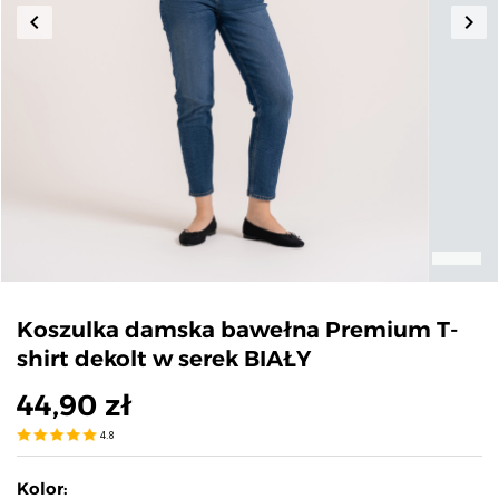
keyboard_arrow_left
keyboard_arrow_right
Poprzedni
Nas
Koszulka damska bawełna Premium T-
shirt dekolt w serek BIAŁY
44,90 zł
4.8
Kolor: