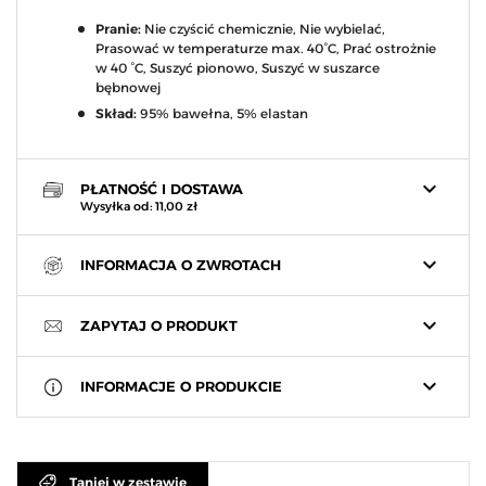
Pranie:
Nie czyścić chemicznie, Nie wybielać,
Prasować w temperaturze max. 40°C, Prać ostrożnie
w 40 °C, Suszyć pionowo, Suszyć w suszarce
bębnowej
Skład:
95% bawełna, 5% elastan
keyboard_arrow_down
PŁATNOŚĆ I DOSTAWA
Wysyłka od: 11,00 zł
keyboard_arrow_down
INFORMACJA O ZWROTACH
keyboard_arrow_down
ZAPYTAJ O PRODUKT
keyboard_arrow_down
INFORMACJE O PRODUKCIE
Taniej w zestawie