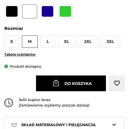
CZARNY
BIAŁY
GRANATOWY
LIMONKOWY
Rozmiar
S
M
L
XL
2XL
3XL
Tabela rozmiarów
Produkt dostępny
favorite_border
DO KOSZYKA
Jeśli kupisz teraz
Zamówienie wyślemy jeszcze dzisiaj!
keyboard_arrow_down
SKŁAD MATERIAŁOWY I PIELĘGNACJA