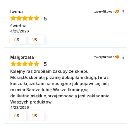
Iwona
zweryfikowano
5
świetna
4/23/2026
0
0
Malgorzata
zweryfikowano
5
Kolejny raz zrobiłam zakupy ze sklepu
Moraj.Doskonałą piżamę,dokupiłam drugą.Teraz
koszulki,czekam na następne jak pojawi się mój
rozmiar.Bardzo lubię Wasze tkaniny,są
delikatne,miękkie,przyjemnością jest zakładanie
Waszych produktów.
4/23/2026
0
0