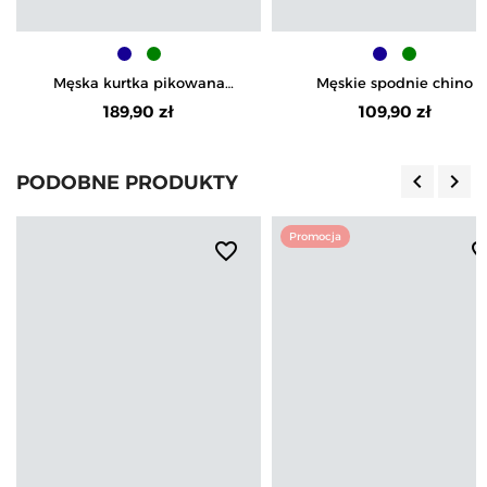
Męska kurtka pikowana
Męskie spodnie chino
bomberka
189,90 zł
109,90 zł
keyboard_arrow_left
keyboard_arrow_right
PODOBNE PRODUKTY
Poprzedn
Nas
Promocja
favorite_border
favorite_b