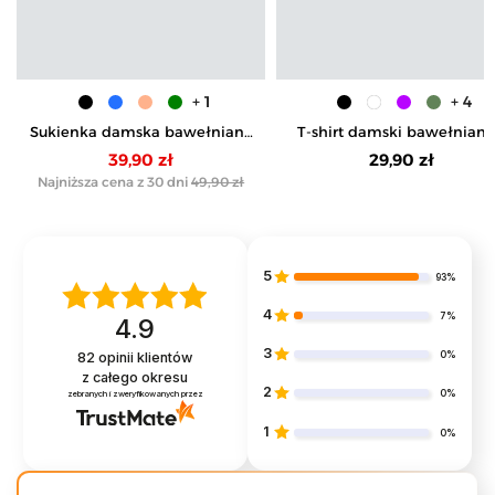
+ 1
+ 4
Sukienka damska bawełniana
T-shirt damski bawełniany
tuba przed kolano
krótkim rękawkiem
39,90 zł
29,90 zł
jednokolorowy
Najniższa cena z 30 dni
49,90 zł
5
93%
4
7%
4.9
3
0%
82
opinii klientów
z całego okresu
2
0%
zebranych i zweryfikowanych przez
1
0%