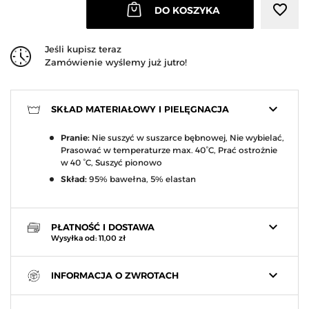
favorite_border
DO KOSZYKA
Jeśli kupisz teraz
Zamówienie wyślemy już jutro!
keyboard_arrow_down
SKŁAD MATERIAŁOWY I PIELĘGNACJA
Pranie:
Nie suszyć w suszarce bębnowej, Nie wybielać,
Prasować w temperaturze max. 40°C, Prać ostrożnie
w 40 °C, Suszyć pionowo
Skład:
95% bawełna, 5% elastan
keyboard_arrow_down
PŁATNOŚĆ I DOSTAWA
Wysyłka od: 11,00 zł
keyboard_arrow_down
INFORMACJA O ZWROTACH