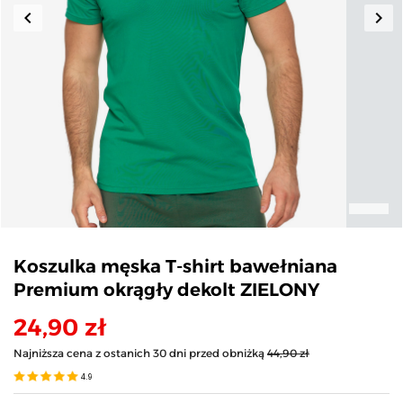
keyboard_arrow_left
keyboard_arrow_right
Poprzedni
Nas
Koszulka męska T-shirt bawełniana
Premium okrągły dekolt ZIELONY
24,90 zł
Najniższa cena z ostanich 30 dni przed obniżką
44,90 zł
4.9