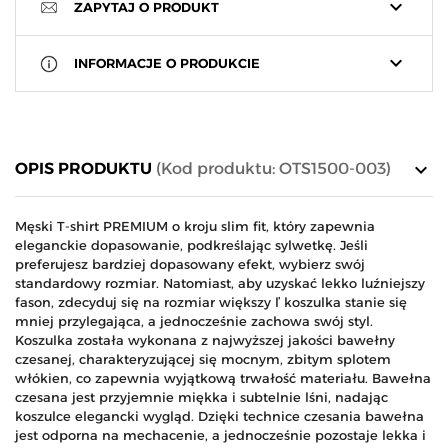
keyboard_arrow_down
ZAPYTAJ O PRODUKT
keyboard_arrow_down
INFORMACJE O PRODUKCIE
keyboard_arrow_down
OPIS PRODUKTU
(Kod produktu: OTS1500-003)
Męski T-shirt PREMIUM o kroju slim fit, który zapewnia
eleganckie dopasowanie, podkreślając sylwetkę. Jeśli
preferujesz bardziej dopasowany efekt, wybierz swój
standardowy rozmiar. Natomiast, aby uzyskać lekko luźniejszy
fason, zdecyduj się na rozmiar większy ľ koszulka stanie się
mniej przylegająca, a jednocześnie zachowa swój styl.
Koszulka została wykonana z najwyższej jakości bawełny
czesanej, charakteryzującej się mocnym, zbitym splotem
włókien, co zapewnia wyjątkową trwałość materiału. Bawełna
czesana jest przyjemnie miękka i subtelnie lśni, nadając
koszulce elegancki wygląd. Dzięki technice czesania bawełna
jest odporna na mechacenie, a jednocześnie pozostaje lekka i