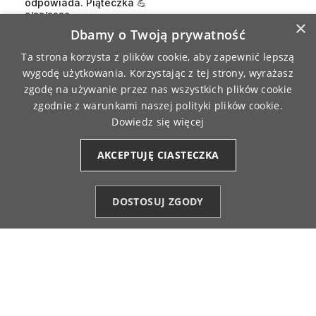
odpowiada. Piąteczka 💪
3/28/2026
×
Dbamy o Twoją prywatność
0
1
Ta strona korzysta z plików cookie, aby zapewnić lepszą
wygodę użytkowania. Korzystając z tej strony, wyrażasz
Małgorzata
zweryfikowano
zgodę na używanie przez nas wszystkich plików cookie
4
zgodnie z warunkami naszej polityki plików cookie.
Fajny materiał
Dowiedz się więcej
3/10/2026
0
1
AKCEPTUJĘ CIASTECZKA
Konrad
zweryfikowano
DOSTOSUJ ZGODY
5
Kategorie
Ulubione (0)
Start
Konto
Koszyk
Bardzo dobrej jakości podkoszulek
3/5/2026
0
1
Jolanta
zweryfikowano
5