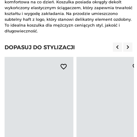
komfortowa na co dzień. Koszulka posiada okrągły dekolt
wykończony elastycznym ściągaczem, który zapewnia trwałość
kształtu i wygodę zakładania. Na przodzie umieszczono
subtelny haft z logo, który stanowi delikatny element ozdobny.
To idealna koszulka dla mężczyzn ceniących styl, jakość i
długowieczność.
keyboard_arrow_left
keyboard_arrow_right
DOPASUJ DO STYLIZACJI
Poprzedn
Nas
favorite_border
favorite_b