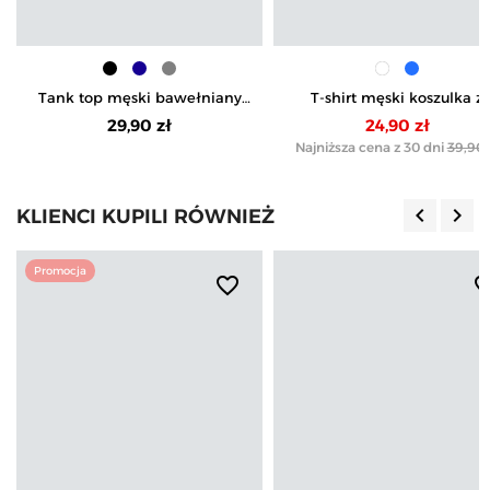
Tank top męski bawełniany
T-shirt męski koszulka z
koszulka bez rękawów
motywem żeglarskim
29,90 zł
24,90 zł
Najniższa cena z 30 dni
39,90 
keyboard_arrow_left
keyboard_arrow_right
KLIENCI KUPILI RÓWNIEŻ
Poprzedn
Nas
Promocja
favorite_border
favorite_b