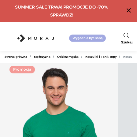
SUMMER SALE TRWA! PROMOCJE DO -70%
close
SPRAWDŹ!
Szukaj
Strona główna
Mężczyzna
Odzież męska
Koszulki i Tank Topy
Koszulka
Promocja