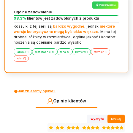
Podsumowanie AI
Ogólne zadowolenie
98.3%
klientów jest zadowolonych z produktu
Koszulki z tej serii są
bardzo wygodne
, jednak
niektóre
wersje kolorystyczne mogą być lekko większe
. Mimo tej
drobnej różnicy w rozmiarówce, ogólna jakość i komfort
noszenia są oceniane bardzo wysoko.
jakość (11)
dopasowanie (9)
cena (6)
komfort (1)
rozmiar (1)
kolor (1)
Jak zbieramy opinie?
Opinie klientów
Wyczyść
Szukaj