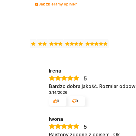
Jak zbieramy opinie?
Irena
5
Bardzo dobra jakość. Rozmiar odpowi
3/14/2026
0
0
Iwona
5
Rajstopy zgodne z opisem . Ok