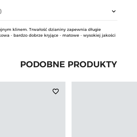
keyboard_arrow_down
)
ójnym klinem. Trwałość dzianiny zapewnia długie
wa - bardzo dobrze kryjące - matowe - wysokiej jakości
PODOBNE PRODUKTY
favorite_border