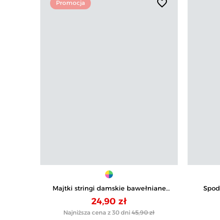
favorite_border
Promocja
Majtki stringi damskie bawełniane
Spod
prążkowane z koronką 3-pak
podw
24,90 zł
Najniższa cena z 30 dni
45,90 zł