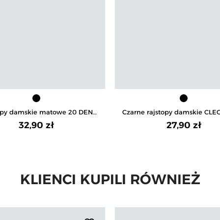
opy damskie matowe 20 DEN
Czarne rajstopy damskie CL
dne w cętki ze wzmocnioną
20 DEN
32,90 zł
27,90 zł
ęścią majtkową i palcową
KLIENCI KUPILI RÓWNIEŻ