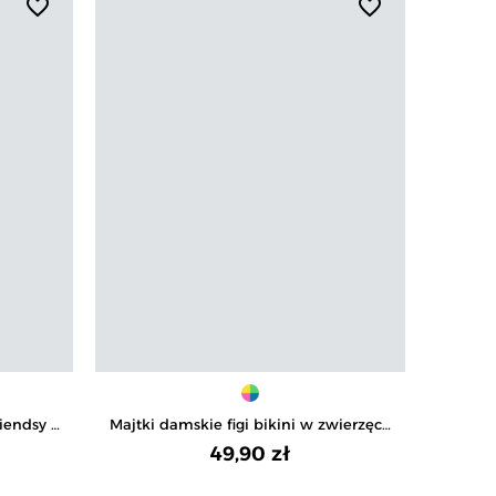
favorite_border
favorite_border
Prom
iendsy z
Majtki damskie figi bikini w zwierzęce
Blu
mi
wzory 4-pak
dł
49,90 zł
Na