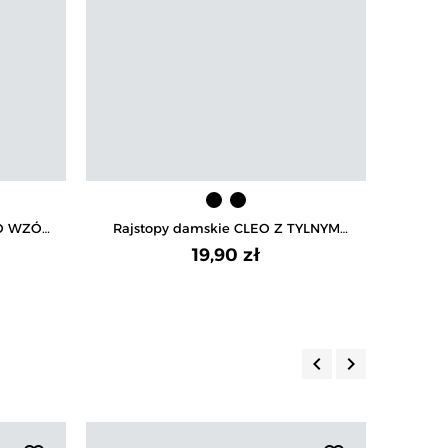
EO WZÓR
Rajstopy damskie CLEO Z TYLNYM
Rajsto
PASKIEM 20 DEN
19,90 zł
keyboard_arrow_left
keyboard_arrow_right
Poprzedni
Następny