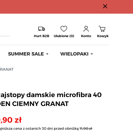
close
Hurt B2B
Ulubione (0)
Konto
Koszyk
SUMMER SALE
WIELOPAKI
 GRANAT
ajstopy damskie microfibra 40
DEN CIEMNY GRANAT
,90 zł
jniższa cena z ostanich 30 dni przed obniżką
11,90 zł