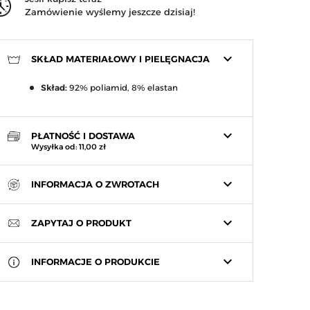
Zamówienie wyślemy jeszcze dzisiaj!
keyboard_arrow_down
SKŁAD MATERIAŁOWY I PIELĘGNACJA
Skład:
92% poliamid, 8% elastan
keyboard_arrow_down
PŁATNOŚĆ I DOSTAWA
Wysyłka od: 11,00 zł
keyboard_arrow_down
INFORMACJA O ZWROTACH
keyboard_arrow_down
ZAPYTAJ O PRODUKT
keyboard_arrow_down
INFORMACJE O PRODUKCIE