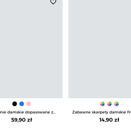
favorite_border
nie damskie dopasowane z
Zabawne skarpety damskie Fr
yższoną talią i wiązaniem
magnetycznymi rączka
59,90 zł
14,90 zł