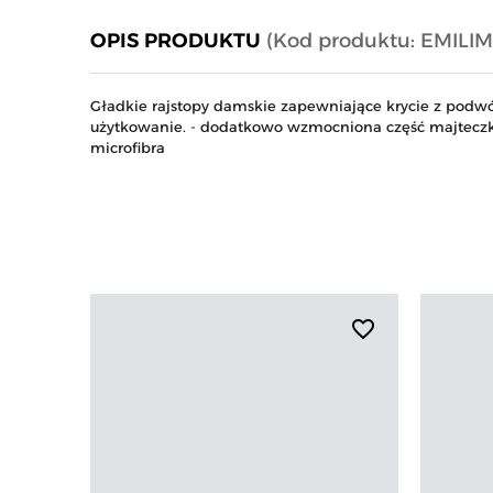
OPIS PRODUKTU
(Kod produktu: EMILIM
Gładkie rajstopy damskie zapewniające krycie z podw
użytkowanie. - dodatkowo wzmocniona część majteczko
microfibra
favorite_border