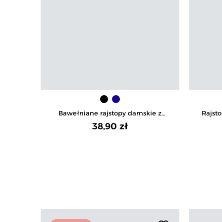
Bawełniane rajstopy damskie z
Rajst
wzorem 90 DEN
wygo
38,90 zł
cz