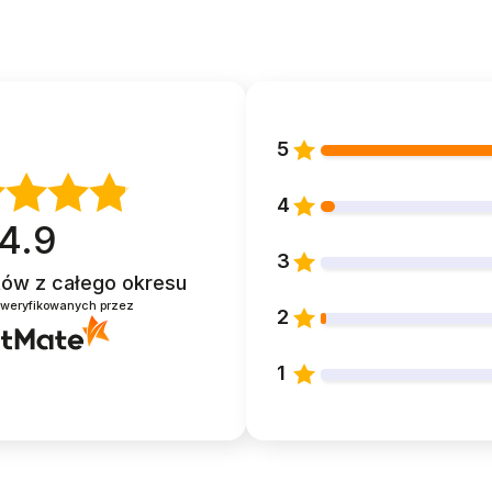
5
4
4.9
3
ntów
z całego okresu
zweryfikowanych przez
2
1