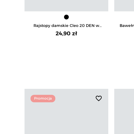
Rajstopy damskie Cleo 20 DEN w
Bawełn
grochy
24,90 zł
favorite_border
Promocja