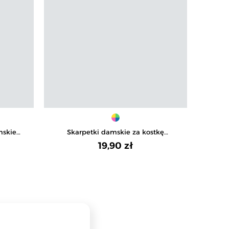
mskie
Skarpetki damskie za kostkę
Bluzk
-pak
bezuciskowe gładkie 3-pak
19,90 zł