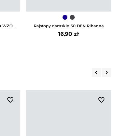
EO WZÓR
Rajstopy damskie 50 DEN Rihanna
Rajsto
16,90 zł
Na
keyboard_arrow_left
keyboard_arrow_right
Poprzedni
Następny
favorite_border
favorite_border