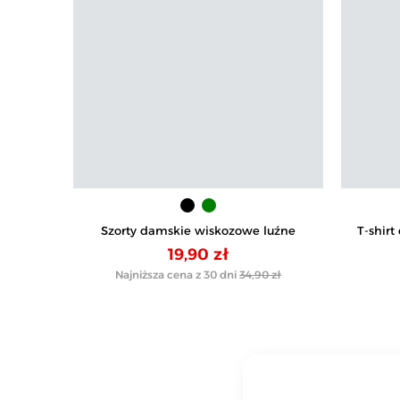
Szorty damskie wiskozowe luźne
T-shir
r
19,90 zł
Najniższa cena z 30 dni
34,90 zł