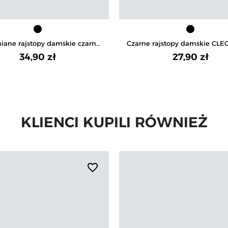
iane rajstopy damskie czarne
Czarne rajstopy damskie CL
200 DEN
20 DEN
34,90 zł
27,90 zł
KLIENCI KUPILI RÓWNIEŻ
favorite_border