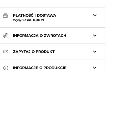
keyboard_arrow_down
PŁATNOŚĆ I DOSTAWA
Wysyłka od: 11,00 zł
keyboard_arrow_down
INFORMACJA O ZWROTACH
keyboard_arrow_down
ZAPYTAJ O PRODUKT
keyboard_arrow_down
INFORMACJE O PRODUKCIE