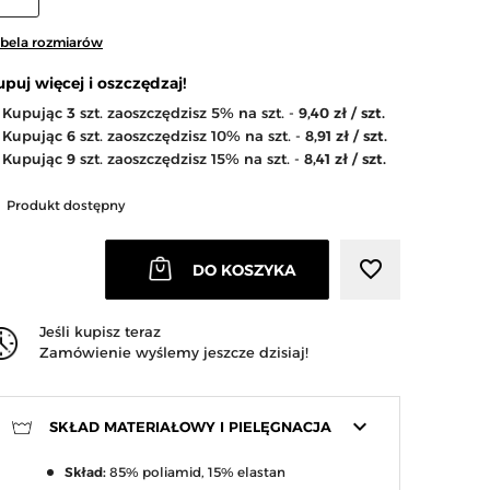
bela rozmiarów
upuj więcej i oszczędzaj!
Kupując
3
szt. zaoszczędzisz 5% na szt. -
9,40 zł / szt.
Kupując
6
szt. zaoszczędzisz 10% na szt. -
8,91 zł / szt.
Kupując
9
szt. zaoszczędzisz 15% na szt. -
8,41 zł / szt.
Produkt dostępny
favorite_border
DO KOSZYKA
Jeśli kupisz teraz
Zamówienie wyślemy jeszcze dzisiaj!
keyboard_arrow_down
SKŁAD MATERIAŁOWY I PIELĘGNACJA
Skład:
85% poliamid, 15% elastan