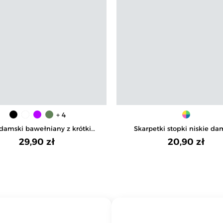
+ 4
t damski bawełniany z krótkim
Skarpetki stopki niskie da
ękawkiem jednokolorowy
bawełniane pastelowe 4
29,90 zł
20,90 zł