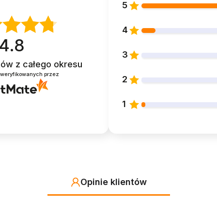
5
4
4.8
3
ntów
z całego okresu
zweryfikowanych przez
2
1
Opinie klientów