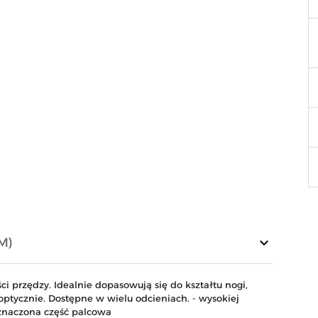
keyboard_arrow_down
M)
i przędzy. Idealnie dopasowują się do kształtu nogi,
optycznie. Dostępne w wielu odcieniach. - wysokiej
znaczona część palcowa