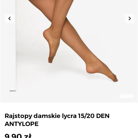
keyboard_arrow_left
keyboard_arrow_right
Poprzedni
Nas
Rajstopy damskie lycra 15/20 DEN
ANTYLOPE
9,90 zł