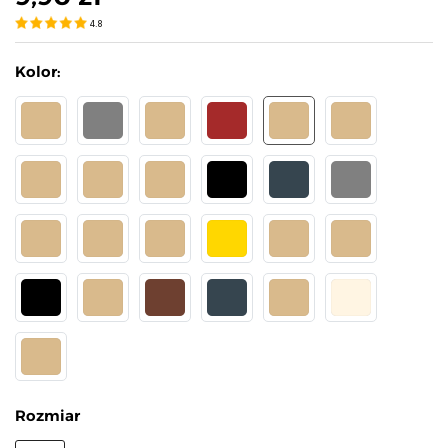
4.8
Kolor:
SAFARI
GRIGIO
DAINO
BRĄZOWY
ANTYLOPE
SAFARI 20 DEN
VISIONE 15 DEN
VISIONE 20 DEN
OPAL 20 DEN
CZARNY 20 DEN
GRAFIT 20 DEN
GRIGIO 20 DEN
DAINO 20 DEN
NATURAL 15 DEN
NATURAL 20 DEN
GOLDEN 20 DEN
ANTYLOPE 15 DEN
ANTYLOPE 20 DE
CZARNY 15 DEN
BEŻOWY 20 DEN
BRĄZOWY 20 DEN
GRAFIT 15 DEN
DAINO 15 DEN
PERŁA
OPAL
Rozmiar