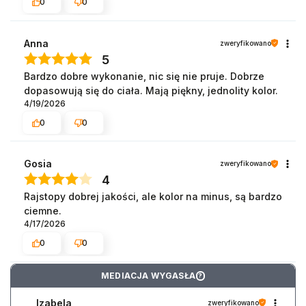
0
0
Anna
zweryfikowano
5
Bardzo dobre wykonanie, nic się nie pruje. Dobrze
dopasowują się do ciała. Mają piękny, jednolity kolor.
4/19/2026
0
0
Gosia
zweryfikowano
4
Rajstopy dobrej jakości, ale kolor na minus, są bardzo
ciemne.
4/17/2026
0
0
MEDIACJA WYGASŁA
?
Izabela
zweryfikowano