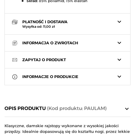
Skład:
85% poliamid, 15% elastan
keyboard_arrow_down
PŁATNOŚĆ I DOSTAWA
Wysyłka od: 11,00 zł
keyboard_arrow_down
INFORMACJA O ZWROTACH
keyboard_arrow_down
ZAPYTAJ O PRODUKT
keyboard_arrow_down
INFORMACJE O PRODUKCIE
keyboard_arrow_down
OPIS PRODUKTU
(Kod produktu: PAULAM)
Klasyczne, damskie rajstopy wykonane z wysokiej jakości
przędzy. Idealnie dopasowują się do kształtu nogi, przez lekkie