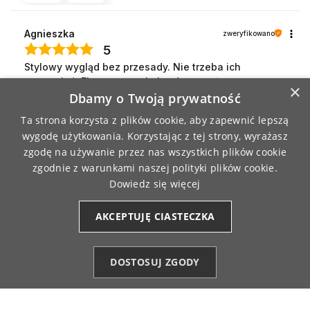
Agnieszka
zweryfikowano
5
Stylowy wygląd bez przesady. Nie trzeba ich
poprawiać. Elastyczne, ale bardzo trwałe.
×
10/4/2025
Dbamy o Twoją prywatność
0
0
Ta strona korzysta z plików cookie, aby zapewnić lepszą
wygodę użytkowania. Korzystając z tej strony, wyrażasz
zgodę na używanie przez nas wszystkich plików cookie
Anna
zweryfikowano
zgodnie z warunkami naszej polityki plików cookie.
5
Dowiedz się więcej
Elastyczne, ale nie za ciasne. Pięknie układają się na
nodze. Spodziewałam się, że będą bardziej matowe.
AKCEPTUJĘ CIASTECZKA
10/3/2025
0
0
DOSTOSUJ ZGODY
Agnieszka
Kategorie
zweryfikowano
Ulubione (0)
Start
Konto
Koszyk
5