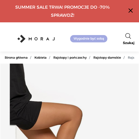
SUMMER SALE TRWA! PROMOCJE DO -70%
close
SPRAWDŹ!
Szukaj
Strona główna
Kobieta
Rajstopy i pończochy
Rajstopy damskie
Rajsto