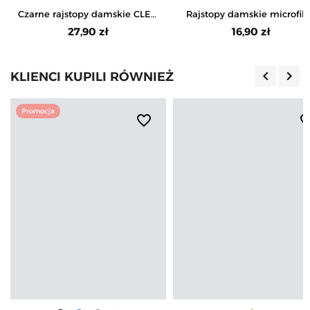
Czarne rajstopy damskie CLEO
Rajstopy damskie microfib
WZÓR 20 DEN
60 DEN XL
27,90 zł
16,90 zł
keyboard_arrow_left
keyboard_arrow_right
KLIENCI KUPILI RÓWNIEŻ
Poprzedn
Nas
Promocja
favorite_border
favorite_b