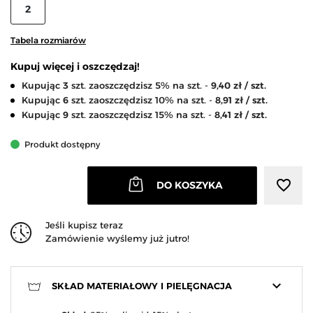
2
Tabela rozmiarów
Kupuj więcej i oszczędzaj!
Kupując
3
szt. zaoszczędzisz 5% na szt. -
9,40 zł / szt.
Kupując
6
szt. zaoszczędzisz 10% na szt. -
8,91 zł / szt.
Kupując
9
szt. zaoszczędzisz 15% na szt. -
8,41 zł / szt.
Produkt dostępny
favorite_border
DO KOSZYKA
Jeśli kupisz teraz
Zamówienie wyślemy już jutro!
keyboard_arrow_down
SKŁAD MATERIAŁOWY I PIELĘGNACJA