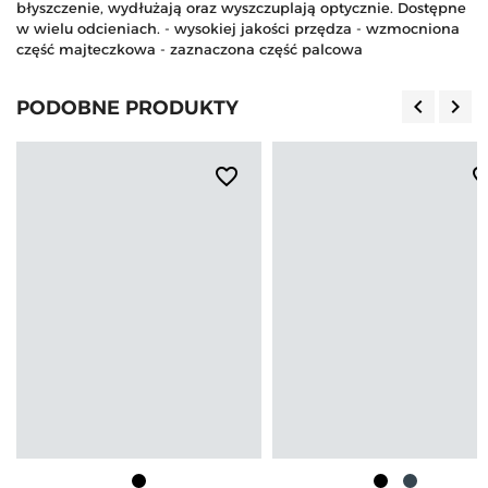
błyszczenie, wydłużają oraz wyszczuplają optycznie. Dostępne
w wielu odcieniach. - wysokiej jakości przędza - wzmocniona
część majteczkowa - zaznaczona część palcowa
keyboard_arrow_left
keyboard_arrow_right
PODOBNE PRODUKTY
Poprzedn
Nas
favorite_border
favorite_b