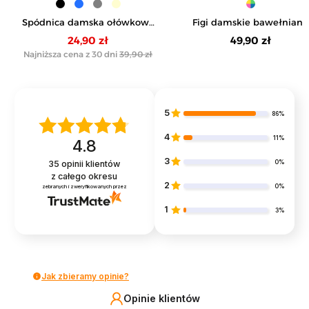
Spódnica damska ołówkowa
Figi damskie bawełniane
dzianinowa z wiskozy
wygodne bikini klasyczn
24,90 zł
49,90 zł
zestaw 4-pak
Najniższa cena z 30 dni
39,90 zł
5
86%
4
11%
4.8
3
0%
35
opinii klientów
z całego okresu
2
0%
zebranych i zweryfikowanych przez
1
3%
Jak zbieramy opinie?
Opinie klientów