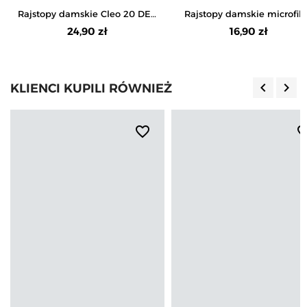
Rajstopy damskie Cleo 20 DEN
Rajstopy damskie microfib
w grochy
100 DEN
24,90 zł
16,90 zł
keyboard_arrow_left
keyboard_arrow_right
KLIENCI KUPILI RÓWNIEŻ
Poprzedn
Nas
favorite_border
favorite_b