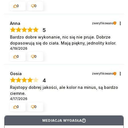
0
0
Anna
zweryfikowano
5
Bardzo dobre wykonanie, nic się nie pruje. Dobrze
dopasowują się do ciała. Mają piękny, jednolity kolor.
4/19/2026
0
0
Gosia
zweryfikowano
4
Rajstopy dobrej jakości, ale kolor na minus, są bardzo
ciemne.
4/17/2026
0
0
MEDIACJA WYGASŁA
?