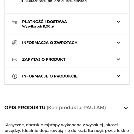
Skład:
85% poliamid, 15% elastan
keyboard_arrow_down
PŁATNOŚĆ I DOSTAWA
Wysyłka od: 11,00 zł
keyboard_arrow_down
INFORMACJA O ZWROTACH
keyboard_arrow_down
ZAPYTAJ O PRODUKT
keyboard_arrow_down
INFORMACJE O PRODUKCIE
keyboard_arrow_down
OPIS PRODUKTU
(Kod produktu: PAULAM)
Klasyczne, damskie rajstopy wykonane z wysokiej jakości
przędzy. Idealnie dopasowują się do kształtu nogi, przez lekkie