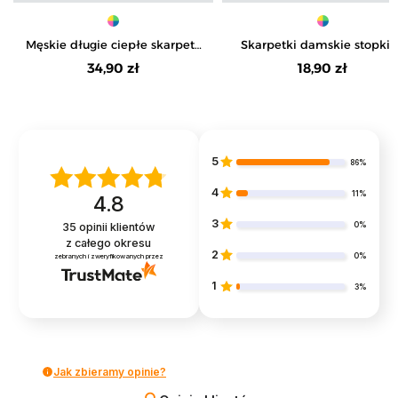
Męskie długie ciepłe skarpety
Skarpetki damskie stopki
Frotte szeroki ściągacz 3-pak
serca 3-pak
34,90 zł
18,90 zł
5
86%
4
11%
4.8
3
0%
35
opinii klientów
z całego okresu
2
0%
zebranych i zweryfikowanych przez
1
3%
Jak zbieramy opinie?