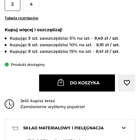
2
4
Tabela rozmiarów
Kupuj więcej i oszczędzaj!
Kupując
3
szt. zaoszczędzisz 5% na szt. -
9,40 zł / szt.
Kupując
6
szt. zaoszczędzisz 10% na szt. -
8,91 zł / szt.
Kupując
9
szt. zaoszczędzisz 15% na szt. -
8,41 zł / szt.
Produkt dostępny
favorite_border
DO KOSZYKA
Jeśli kupisz teraz
Zamówienie wyślemy pojutrze!
keyboard_arrow_down
SKŁAD MATERIAŁOWY I PIELĘGNACJA