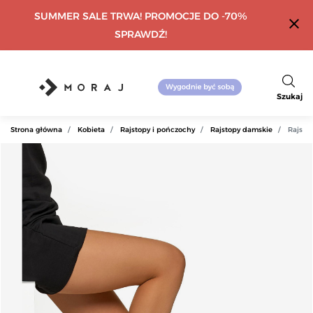
SUMMER SALE TRWA! PROMOCJE DO -70%
close
SPRAWDŹ!
Szukaj
Strona główna
Kobieta
Rajstopy i pończochy
Rajstopy damskie
Rajsto