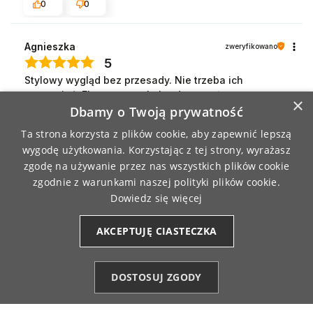
0
0
Agnieszka
zweryfikowano
5
Stylowy wygląd bez przesady. Nie trzeba ich
poprawiać. Elastyczne, ale bardzo trwałe.
×
10/4/2025
Dbamy o Twoją prywatność
0
0
Ta strona korzysta z plików cookie, aby zapewnić lepszą
wygodę użytkowania. Korzystając z tej strony, wyrażasz
zgodę na używanie przez nas wszystkich plików cookie
Anna
zweryfikowano
zgodnie z warunkami naszej polityki plików cookie.
5
Dowiedz się więcej
Elastyczne, ale nie za ciasne. Pięknie układają się na
nodze. Spodziewałam się, że będą bardziej matowe.
AKCEPTUJĘ CIASTECZKA
10/3/2025
0
0
DOSTOSUJ ZGODY
Agnieszka
Kategorie
zweryfikowano
Ulubione (0)
Start
Konto
Koszyk
5