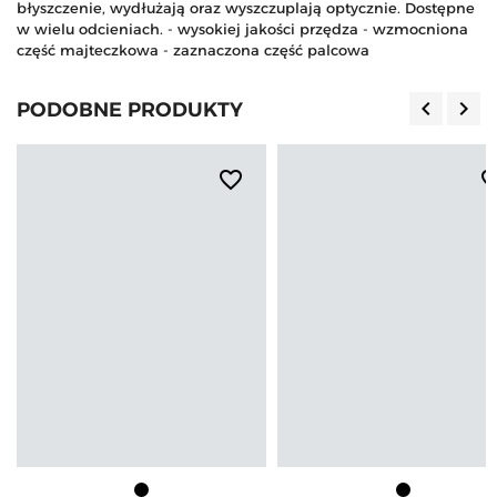
błyszczenie, wydłużają oraz wyszczuplają optycznie. Dostępne
w wielu odcieniach. - wysokiej jakości przędza - wzmocniona
część majteczkowa - zaznaczona część palcowa
keyboard_arrow_left
keyboard_arrow_right
PODOBNE PRODUKTY
Poprzedn
Nas
favorite_border
favorite_b