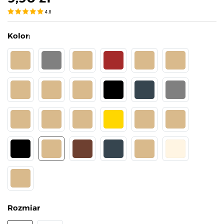
4.8
Kolor:
SAFARI
GRIGIO
DAINO
BRĄZOWY
ANTYLOPE
SAFARI 20 DEN
VISIONE 15 DEN
VISIONE 20 DEN
OPAL 20 DEN
CZARNY 20 DEN
GRAFIT 20 DEN
GRIGIO 20 DEN
DAINO 20 DEN
NATURAL 15 DEN
NATURAL 20 DEN
GOLDEN 20 DEN
ANTYLOPE 15 DEN
ANTYLOPE 20 DE
CZARNY 15 DEN
BEŻOWY 20 DEN
BRĄZOWY 20 DEN
GRAFIT 15 DEN
DAINO 15 DEN
PERŁA
OPAL
Rozmiar