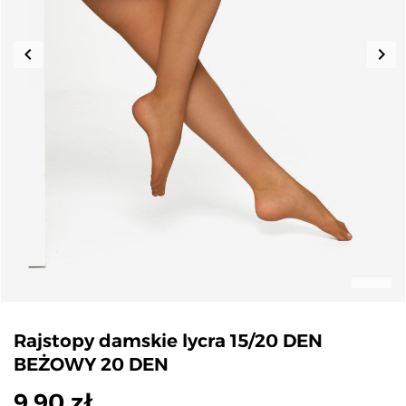
keyboard_arrow_left
keyboard_arrow_right
Poprzedni
Nas
Rajstopy damskie lycra 15/20 DEN
BEŻOWY 20 DEN
9,90 zł