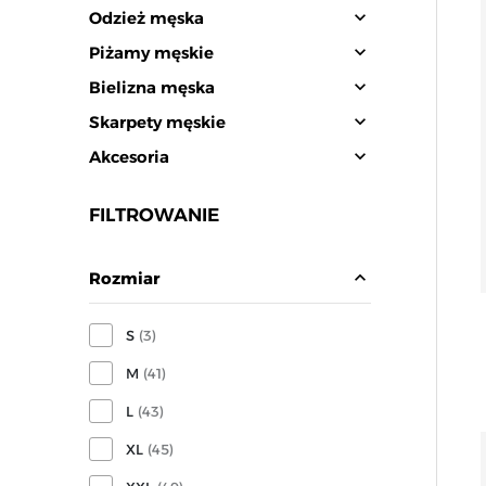
expand_more
Odzież męska
expand_more
Piżamy męskie
expand_more
Bielizna męska
expand_more
Skarpety męskie
expand_more
Akcesoria
FILTROWANIE
expand_less
Rozmiar
S
(3)
M
(41)
L
(43)
XL
(45)