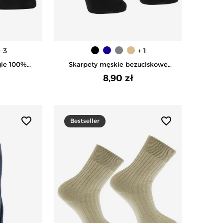
+ 3
+ 1
100%
Skarpety męskie bezuciskowe
RNY
bawełniane z szerokim ściągaczem
8,90 zł
- CZARNY
favorite_border
favorite_border
Bestseller