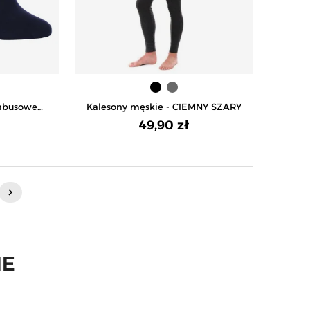
mbusowe
Kalesony męskie - CIEMNY SZARY
 GRANATOWY
49,90 zł
Następny
keyboard_arrow_right
IE