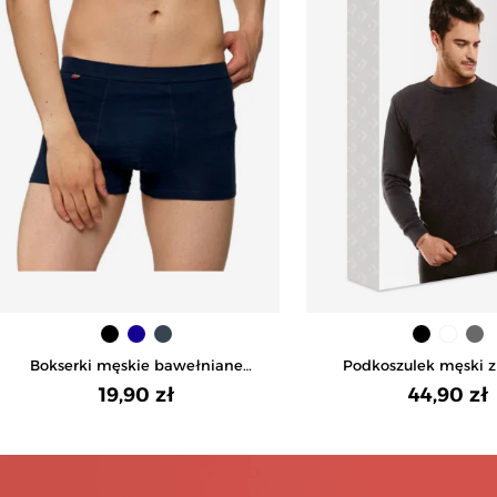
Bokserki męskie bawełniane
Podkoszulek męski 
dopasowane bez wzoru -
rękawem - CZA
19,90 zł
44,90 zł
GRANATOWY