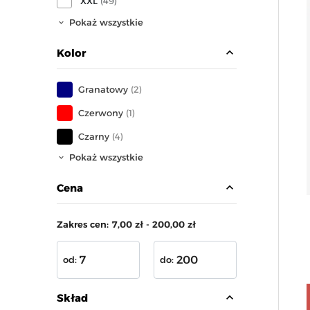
XXL
(49)
Pokaż wszystkie
expand_less
Kolor
Granatowy
(2)
Czerwony
(1)
Czarny
(4)
Pokaż wszystkie
expand_less
Cena
Zakres cen:
7,00 zł - 200,00 zł
od:
do:
expand_less
Skład