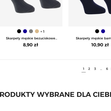
+ 1
Skarpety męskie bezuciskowe
Skarpety męskie ba
bawełniane z szerokim ściągaczem
długie garniturowe -
8,90 zł
10,90 zł
- GRAFIT
1
2
3
…
6
RODUKTY WYBRANE DLA CIEB