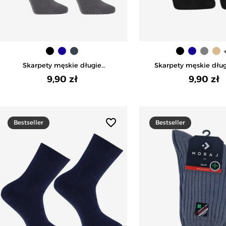
Skarpety męskie długie
Skarpety męskie długie 
bawełniane garniturowe klasyczne
bawełna - CZA
9,90 zł
9,90 zł
- GRAFIT
favorite_border
Bestseller
Bestseller