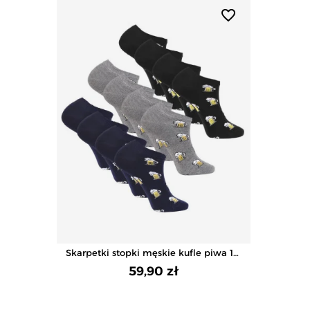
favorite_border
Skarpetki stopki męskie kufle piwa 12-
pak
59,90 zł