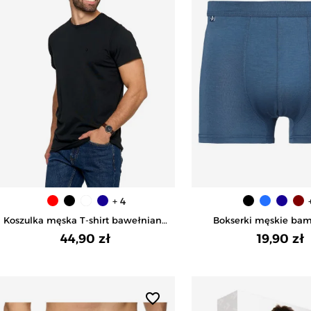
+ 4
Koszulka męska T-shirt bawełniana
Bokserki męskie ba
Premium okrągły dekolt - CZARNY
antybakteryjne - 
44,90 zł
19,90 zł
favorite_border