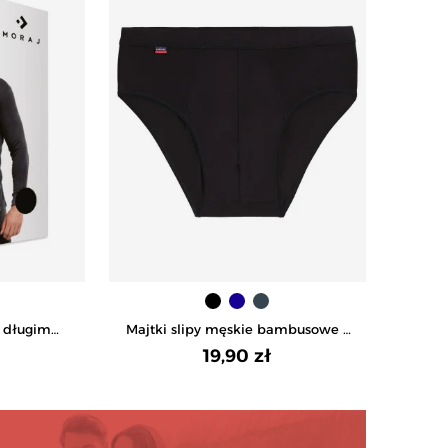
z długim
Majtki slipy męskie bambusowe -
RNY
CZARNY
19,90 zł