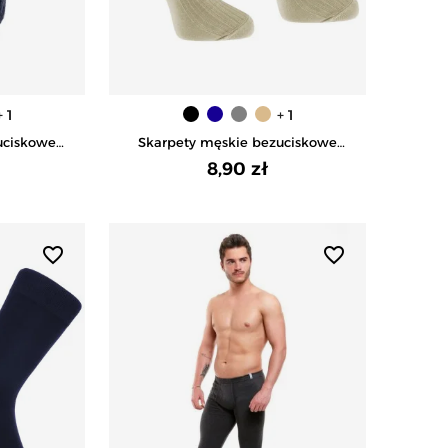
+ 1
+ 1
uciskowe
Skarpety męskie bezuciskowe
 ściągaczem
bawełniane z szerokim ściągaczem
8,90 zł
- BEŻOWY
favorite_border
favorite_border