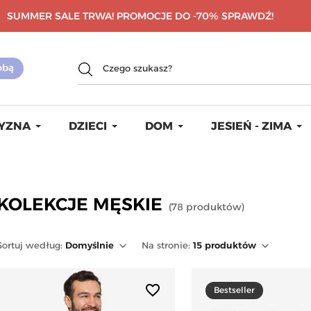
SUMMER SALE TRWA! PROMOCJE DO -70%
SPRAWDŹ!
YZNA
DZIECI
DOM
JESIEŃ - ZIMA
KOLEKCJE MĘSKIE
(
78
produktów
)
Sortuj
według
:
Domyślnie
Na stronie:
15
produktów
favorite_border
Bestseller