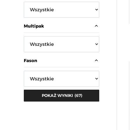
expand_less
Multipak
expand_less
Fason
(
67
)