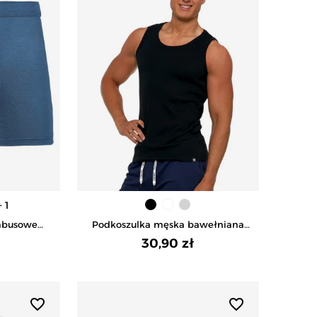
+ 1
mbusowe
Podkoszulka męska bawełniana
JEANS
typu tank top na ramiączkach -
30,90 zł
CZARNY
favorite_border
favorite_border