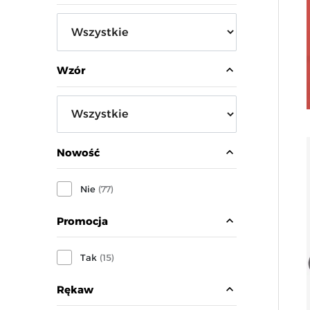
expand_less
Wzór
expand_less
Nowość
Nie
(77)
expand_less
Promocja
Tak
(15)
expand_less
Rękaw