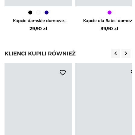
Kapcie damskie domowe
Kapcie dla Babci domow
zdobione kokardką z
ocieplane z kwiatowym
29,90 zł
39,90 zł
antypoślizgową podeszwą
wzorem
keyboard_arrow_left
keyboard_arrow_right
KLIENCI KUPILI RÓWNIEŻ
Poprzedn
Nas
favorite_border
favorite_b