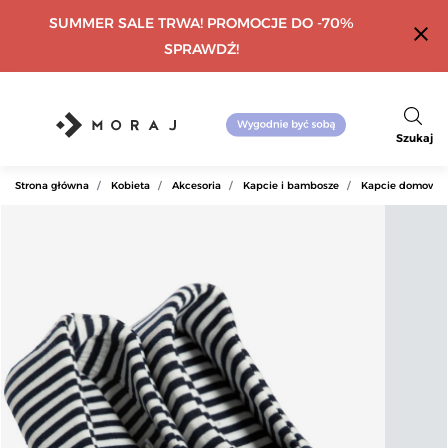
SUMMER SALE TRWA! PROMOCJE DO -70%
close
SPRAWDŹ!
Szukaj
Strona główna
Kobieta
Akcesoria
Kapcie i bambosze
Kapcie domowe