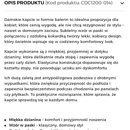
keyboard_arrow_down
OPIS PRODUKTU
(Kod produktu: CDC1200-014)
Damskie kapcie w formie balerin to idealna propozycja dla
kobiet, które cenią wygodę, ale nie chcą rezygnować ze stylu –
nawet w domowym zaciszu. Subtelny wzór w paski w
połączeniu z ozdobną kokardką tworzy lekki, kobiecy design,
który świetnie wpisuje się w codzienny komfortowy look.
Kapcie wykonane są z miękkiej, przyjemnej w dotyku
dzianiny, która delikatnie otula stopę i zapewnia wygodę
przez cały dzień. Elastyczna konstrukcja dopasowuje się do
kształtu stopy, nie powodując ucisku ani dyskomfortu.
Ich dużą zaletą jest antypoślizgowa podeszwa z drobnymi
wypustkami, która zwiększa przyczepność do podłoża i
zapewnia bezpieczeństwo podczas chodzenia po panelach
czy płytkach. To praktyczne rozwiązanie, które sprawia, że
kapcie sprawdzą się w każdym domu.
Miękka dzianina
– komfort i przyjemność noszenia
Wzór w paski
– klasyczny, domowy styl