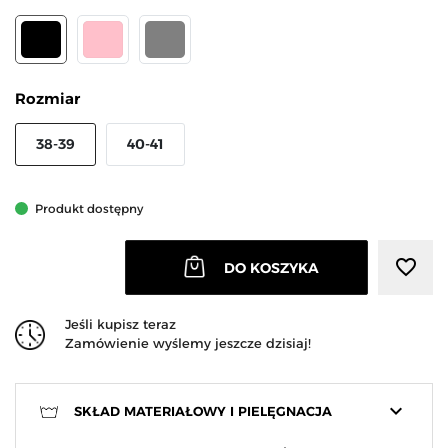
CZARNY
RÓŻOWY
SZARY
Rozmiar
38-39
40-41
Produkt dostępny
favorite_border
DO KOSZYKA
Jeśli kupisz teraz
Zamówienie wyślemy jeszcze dzisiaj!
keyboard_arrow_down
SKŁAD MATERIAŁOWY I PIELĘGNACJA