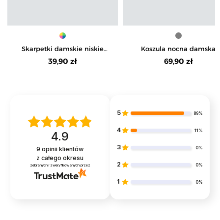
Skarpetki damskie niskie
Koszula nocna damska
stopki w paski z misiem 6-pak
bawełniana z nadrukiem
39,90 zł
69,90 zł
dalmatyńczyka
5
89%
4
11%
4.9
3
0%
9
opinii klientów
z całego okresu
2
0%
zebranych i zweryfikowanych przez
1
0%