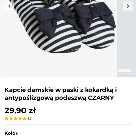
keyboard_arrow_left
keyboard_arrow_right
Poprzedni
Nas
Kapcie damskie w paski z kokardką i
antypoślizgową podeszwą CZARNY
29,90 zł
4.9
Kolor: