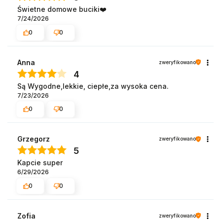
Świetne domowe buciki❤️
7/24/2026
0
0
Anna
zweryfikowano
4
Są Wygodne,lekkie, ciepłe,za wysoka cena.
7/23/2026
0
0
Grzegorz
zweryfikowano
5
Kapcie super
6/29/2026
0
0
Zofia
zweryfikowano