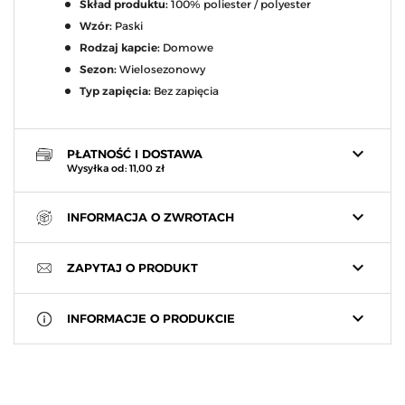
Skład produktu:
100% poliester / polyester
Wzór:
Paski
Rodzaj kapcie:
Domowe
Sezon:
Wielosezonowy
Typ zapięcia:
Bez zapięcia
keyboard_arrow_down
PŁATNOŚĆ I DOSTAWA
Wysyłka od: 11,00 zł
keyboard_arrow_down
INFORMACJA O ZWROTACH
keyboard_arrow_down
ZAPYTAJ O PRODUKT
keyboard_arrow_down
INFORMACJE O PRODUKCIE