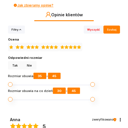
Jak zbieramy opinie?
Opinie klientów
Filtry
Wyczyść
Szukaj
Ocena
Odpowiedni rozmiar
Tak
Nie
35
45
Rozmiar obuwia
-
30
45
Rozmiar obuwia na co dzień
-
Anna
zweryfikowano
5