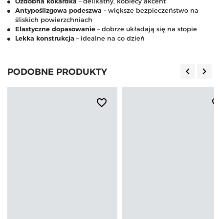
Ozdobna kokardka
– delikatny, kobiecy akcent
Antypoślizgowa podeszwa
– większe bezpieczeństwo na
śliskich powierzchniach
Elastyczne dopasowanie
– dobrze układają się na stopie
Lekka konstrukcja
– idealne na co dzień
keyboard_arrow_left
keyboard_arrow_right
PODOBNE PRODUKTY
Poprzedn
Nas
favorite_border
favorite_b