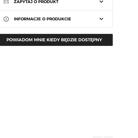
keyboard_arrow_down
ZAPYTAJ O PRODUKT
keyboard_arrow_down
INFORMACJE O PRODUKCIE
POWIADOM MNIE KIEDY BĘDZIE DOSTĘPNY