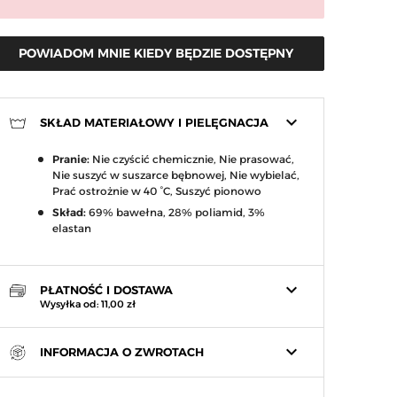
POWIADOM MNIE KIEDY BĘDZIE DOSTĘPNY
keyboard_arrow_down
SKŁAD MATERIAŁOWY I PIELĘGNACJA
Pranie:
Nie czyścić chemicznie, Nie prasować,
Nie suszyć w suszarce bębnowej, Nie wybielać,
Prać ostrożnie w 40 °C, Suszyć pionowo
arrow_right
Następny
Skład:
69% bawełna, 28% poliamid, 3%
elastan
keyboard_arrow_down
PŁATNOŚĆ I DOSTAWA
Wysyłka od: 11,00 zł
keyboard_arrow_down
INFORMACJA O ZWROTACH