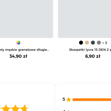
+ 3
ety męskie granatowe długie
Skarpetki lycra 15 DEN 2
zabawne w piwo 3-pak
34,90 zł
6,90 zł
5