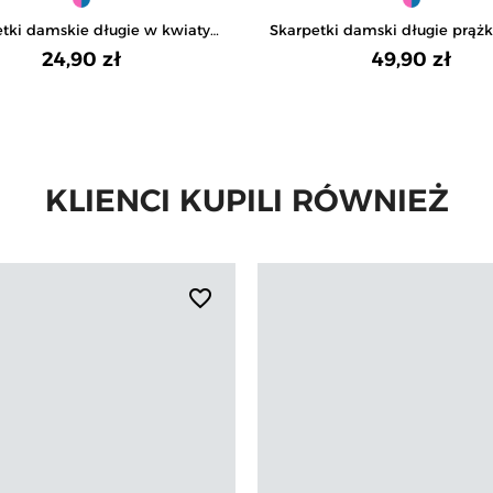
tki damskie długie w kwiaty
Skarpetki damski długie prąż
łyszczący ściągacz 3-pak
wiskozą 5-pak
24,90 zł
49,90 zł
KLIENCI KUPILI RÓWNIEŻ
favorite_border