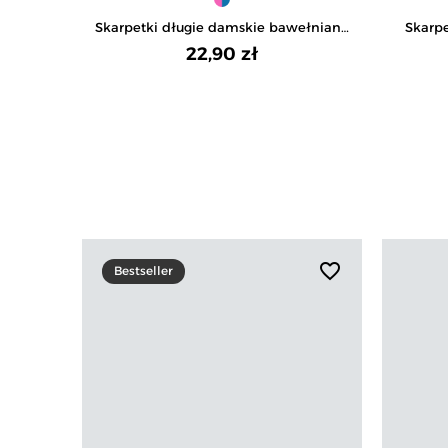
Skarpetki długie damskie bawełniane
Skarpe
z haftem stokrotka 3-pak
b
22,90 zł
favorite_border
Bestseller