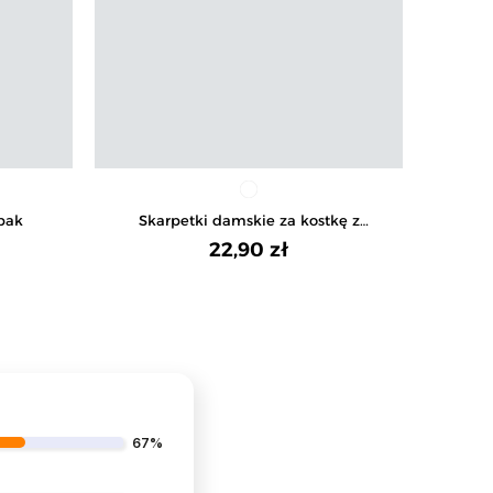
-pak
Skarpetki damskie za kostkę z
S
kwiatowym wzorem 3-pak
ha
22,90 zł
67%