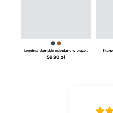
Legginsy damskie ocieplane w prążek
Skarp
wysoki stan
59,90 zł