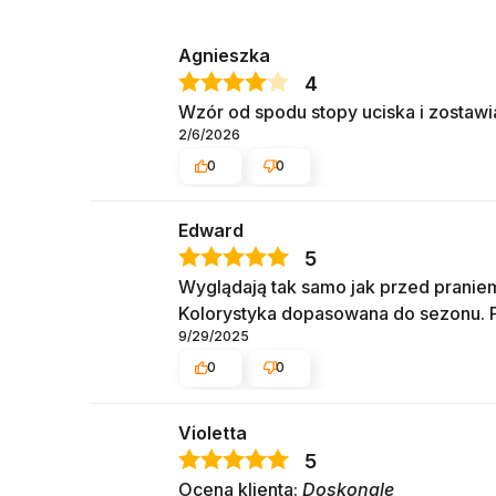
Agnieszka
4
Wzór od spodu stopy uciska i zostawi
2/6/2026
0
0
Edward
5
Wyglądają tak samo jak przed praniem
Kolorystyka dopasowana do sezonu. Pa
9/29/2025
0
0
Violetta
5
Ocena klienta:
Doskonale