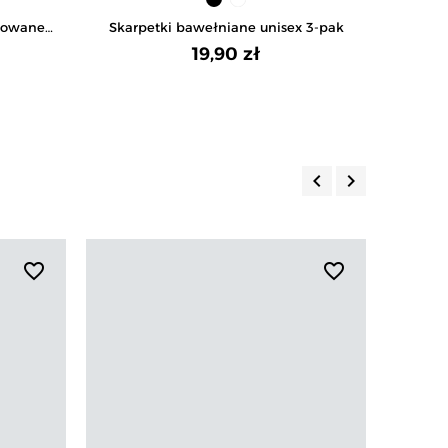
kowane z
Skarpetki bawełniane unisex 3-pak
Skarpe
19,90 zł
keyboard_arrow_left
keyboard_arrow_right
Poprzedni
Następny
favorite_border
favorite_border