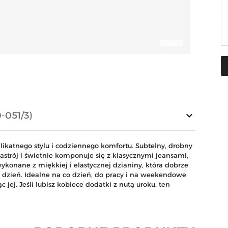
keyboard_arrow_down
-051/3)
likatnego stylu i codziennego komfortu. Subtelny, drobny
strój i świetnie komponuje się z klasycznymi jeansami,
konane z miękkiej i elastycznej dzianiny, która dobrze
 dzień. Idealne na co dzień, do pracy i na weekendowe
c jej. Jeśli lubisz kobiece dodatki z nutą uroku, ten