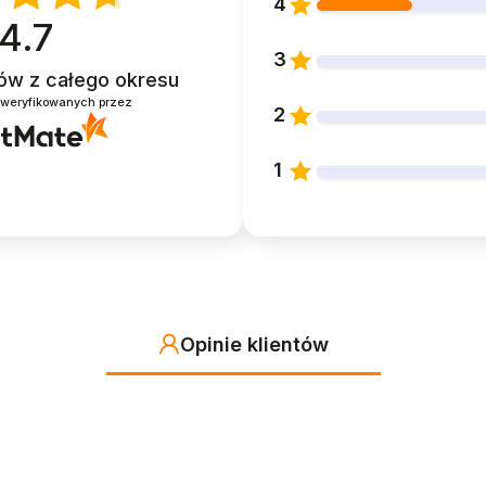
4
4.7
3
ntów
z całego okresu
zweryfikowanych przez
2
1
Opinie klientów