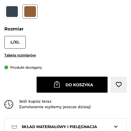
GRAFIT
MOKKA
Rozmiar
L/XL
Tabela rozmiarów
Produkt dostępny
favorite_border
DO KOSZYKA
Jeśli kupisz teraz
Zamówienie wyślemy jeszcze dzisiaj!
keyboard_arrow_down
SKŁAD MATERIAŁOWY I PIELĘGNACJA