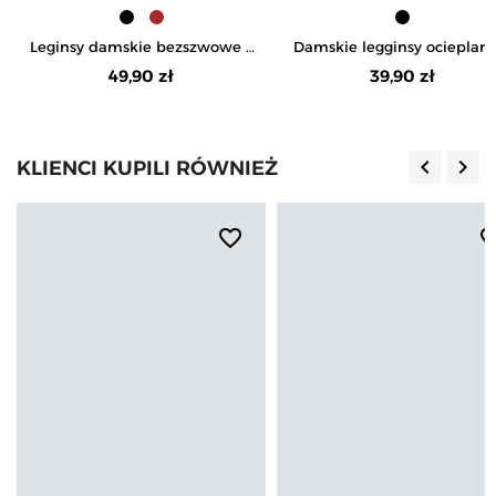
Leginsy damskie bezszwowe z
Damskie legginsy ocieplane
wysokim stanem prążkowane
szeroką gumą w pasie
49,90 zł
39,90 zł
getry kryjące sportowe
keyboard_arrow_left
keyboard_arrow_right
KLIENCI KUPILI RÓWNIEŻ
Poprzedn
Nas
favorite_border
favorite_b