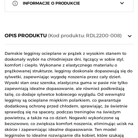
keyboard_arrow_down
INFORMACJE O PRODUKCIE
keyboard_arrow_down
OPIS PRODUKTU
(Kod produktu: RDL2200-008)
Damskie legginsy ocieplane w prążek z wysokim stanem to
doskonały wybór na chłodniejsze dni, łączący w sobie styl,
komfort i ciepło. Wykonane z elastycznego materiału o
prążkowanej strukturze, legginsy doskonale dopasowują się do
sylwetki, zapewniając wygodę noszenia przez cały dzień.
Wysoki stan oraz szeroka, elastyczna guma w pasie nie tylko
zapewniają idealne dopasowanie, ale również podkreślają
talię, co dodaje sylwetce kobiecego wyglądu. Od wewnątrz
legginsy są ocieplane miękkim polarkiem, co gwarantuje
dodatkową ochronę przed chłodem, sprawiając, że świetnie
sprawdzą się na spacery, podczas treningów na świeżym
powietrzu, a także na co dzień. Nogawki wykończone są
bezszwowo, co zwiększa komfort noszenia, eliminując ucisk na
skórze i zapewniając idealne dopasowanie. Ten model
legginsów to idealne rozwiązanie dla kobiet, które szukają