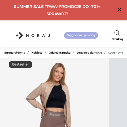
SUMMER SALE TRWA! PROMOCJE DO -70%
close
SPRAWDŹ!
Szukaj
Strona główna
Kobieta
Odzież damska
Legginsy damskie
Legginsy dam
Bestseller