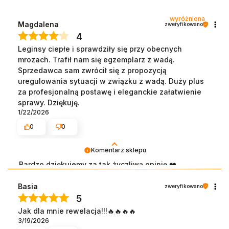
wyróżniona
Magdalena
zweryfikowano
4
Leginsy ciepłe i sprawdziły się przy obecnych
mrozach. Trafił nam się egzemplarz z wadą.
Sprzedawca sam zwrócił się z propozycją
uregulowania sytuacji w związku z wadą. Duży plus
za profesjonalną postawę i eleganckie załatwienie
sprawy. Dziękuję.
1/22/2026
0
0
Komentarz sklepu
Bardzo dziękujemy za tak życzliwą opinię ❤️
Cieszy nas, że legginsy sprawdziły się podczas
Basia
zweryfikowano
mrozów i spełniły swoją funkcję. Jednocześnie
5
dziękujemy za zrozumienie w związku z wadą
Jak dla mnie rewelacja!!!🔥🔥🔥🔥
produktu – każdą taką sytuację traktujemy poważnie
3/19/2026
i zawsze staramy się reagować szybko oraz