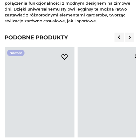
połączenia funkcjonalności z modnym designem na zimowe
dni. Dzięki uniwersalnemu stylowi legginsy te można łatwo
zestawiać z różnorodnymi elementami garderoby, tworząc
stylizacje zarówno casualowe, jak i sportowe.
keyboard_arrow_left
keyboard_arrow_right
PODOBNE PRODUKTY
Poprzedn
Nas
Nowość
favorite_border
favorite_b