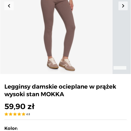
keyboard_arrow_left
keyboard_arrow_right
Poprzedni
Nas
Legginsy damskie ocieplane w prążek
wysoki stan MOKKA
59,90 zł
4.8
Kolor: