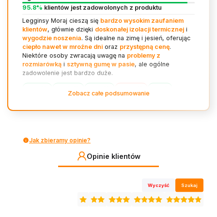
95.8%
klientów jest zadowolonych z produktu
Legginsy Moraj cieszą się
bardzo wysokim zaufaniem
klientów
, głównie dzięki
doskonałej izolacji termicznej
i
wygodzie noszenia
. Są idealne na zimę i jesień, oferując
ciepło nawet w mroźne dni
oraz
przystępną cenę
.
Niektóre osoby zwracają uwagę na
problemy z
rozmiarówką
i
sztywną gumę w pasie
, ale ogólne
zadowolenie jest bardzo duże.
ciepło (22)
wygoda (18)
jakość (15)
rozmiar (11)
cena (9)
Zobacz całe podsumowanie
styl (8)
Jak zbieramy opinie?
Opinie klientów
Wyczyść
Szukaj