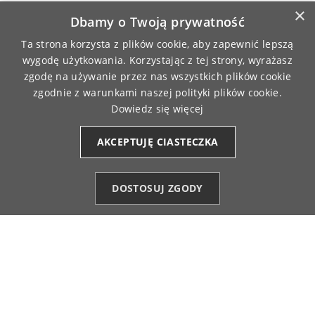
Idealne dopasowanie i cieplutkie!
×
Dbamy o Twoją prywatność
2/26/2026
0
0
Ta strona korzysta z plików cookie, aby zapewnić lepszą
wygodę użytkowania. Korzystając z tej strony, wyrażasz
zgodę na używanie przez nas wszystkich plików cookie
Joanna
zweryfikowano
zgodnie z warunkami naszej polityki plików cookie.
5
Dowiedz się więcej
Są super :))
2/25/2026
AKCEPTUJĘ CIASTECZKA
0
0
DOSTOSUJ ZGODY
Anna
zweryfikowano
Kategorie
Ulubione (0)
Start
Konto
Koszyk
5
Ciepłe, porządnie wykonane
2/24/2026
0
0
Alicja
zweryfikowano