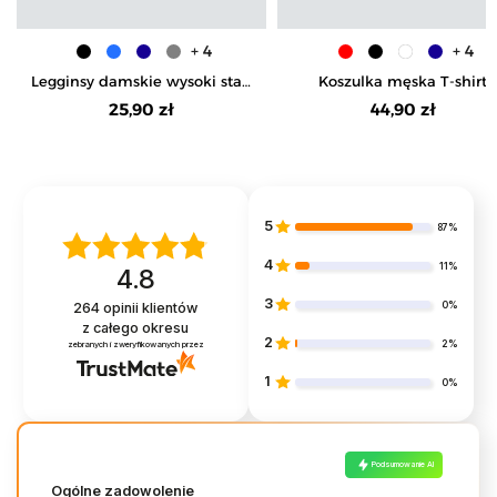
+ 4
+ 4
Legginsy damskie wysoki stan
Koszulka męska T-shirt
typu kolarka peach touch
bawełniana Premium okrąg
25,90 zł
44,90 zł
dekolt
5
87%
4
11%
4.8
3
0%
264
opinii klientów
z całego okresu
2
2%
zebranych i zweryfikowanych przez
1
0%
Podsumowanie AI
Ogólne zadowolenie