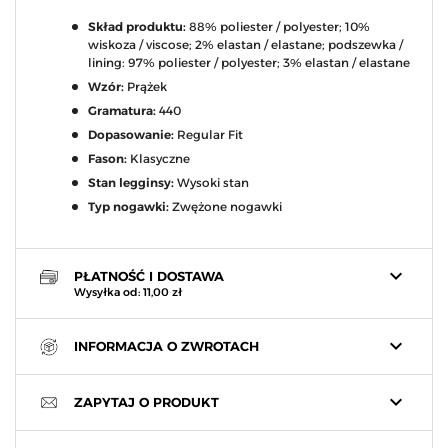
Skład produktu:
88% poliester / polyester; 10%
wiskoza / viscose; 2% elastan / elastane; podszewka /
lining: 97% poliester / polyester; 3% elastan / elastane
Wzór:
Prążek
Gramatura:
440
Dopasowanie:
Regular Fit
Fason:
Klasyczne
Stan legginsy:
Wysoki stan
Typ nogawki:
Zwężone nogawki
keyboard_arrow_down
PŁATNOŚĆ I DOSTAWA
Wysyłka od: 11,00 zł
keyboard_arrow_down
INFORMACJA O ZWROTACH
keyboard_arrow_down
ZAPYTAJ O PRODUKT