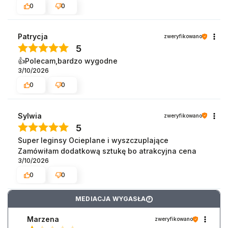
profesjonalnie.
0
0
Ogromnie miło czytać, że sposób rozwiązania
sprawy został odebrany pozytywnie. Dziękujemy za
Patrycja
zweryfikowano
zaufanie i mamy nadzieję, że kolejne zakupy będą
5
już w 100% satysfakcjonujące.
👍️Polecam,bardzo wygodne
3/10/2026
0
0
Sylwia
zweryfikowano
5
Super leginsy Ocieplane i wyszczuplające
Zamówiłam dodatkową sztukę bo atrakcyjna cena
3/10/2026
0
0
MEDIACJA WYGASŁA
?
Marzena
zweryfikowano