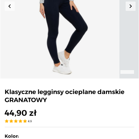
keyboard_arrow_left
keyboard_arrow_right
Poprzedni
Nas
Klasyczne legginsy ocieplane damskie
GRANATOWY
44,90 zł
4.9
Kolor: