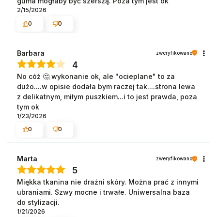
guma mogłaby być szerszą. Poza tym jest ok
2/15/2026
0
0
Barbara
zweryfikowano
4
No cóż 🤔 wykonanie ok, ale "ocieplane" to za
dużo....w opisie dodała bym raczej tak....strona lewa
z delikatnym, miłym puszkiem...i to jest prawda, poza
tym ok
1/23/2026
0
0
Marta
zweryfikowano
5
Miękka tkanina nie drażni skóry. Można prać z innymi
ubraniami. Szwy mocne i trwałe. Uniwersalna baza
do stylizacji.
1/21/2026