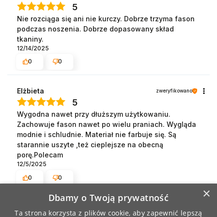
5
Nie rozciąga się ani nie kurczy. Dobrze trzyma fason
podczas noszenia. Dobrze dopasowany skład
tkaniny.
12/14/2025
0
0
Elżbieta
zweryfikowano
5
Wygodna nawet przy dłuższym użytkowaniu.
Zachowuje fason nawet po wielu praniach. Wygląda
modnie i schludnie. Materiał nie farbuje się. Są
starannie uszyte ,też cieplejsze na obecną
porę.Polecam
12/5/2025
0
0
×
Dbamy o Twoją prywatność
Izabela
zweryfikowano
Ta strona korzysta z plików cookie, aby zapewnić lepszą