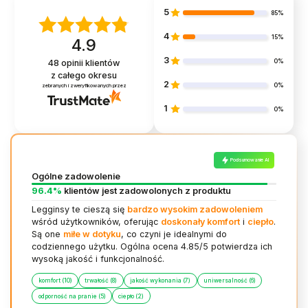
5
85%
4
15%
4.9
3
0%
48
opinii klientów
z całego okresu
2
0%
zebranych i zweryfikowanych przez
1
0%
Podsumowanie AI
Ogólne zadowolenie
96.4%
klientów jest zadowolonych z produktu
Legginsy te cieszą się
bardzo wysokim zadowoleniem
wśród użytkowników, oferując
doskonały komfort
i
ciepło
.
Są one
miłe w dotyku
, co czyni je idealnymi do
codziennego użytku. Ogólna ocena 4.85/5 potwierdza ich
wysoką jakość i funkcjonalność.
komfort (10)
trwałość (8)
jakość wykonania (7)
uniwersalność (6)
odporność na pranie (5)
ciepło (2)