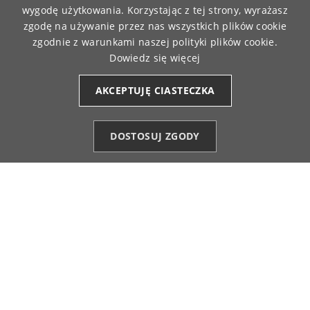
5
wygodę użytkowania. Korzystając z tej strony, wyrażasz
Komfortowa nawet podczas aktywności.
zgodę na używanie przez nas wszystkich plików cookie
12/4/2025
zgodnie z warunkami naszej polityki plików cookie.
0
0
Dowiedz się więcej
AKCEPTUJĘ CIASTECZKA
Teresa
zweryfikowano
5
Wysoka jakość szycia i tkaniny.
DOSTOSUJ ZGODY
12/2/2025
Kategorie
Ulubione (0)
Start
Konto
Koszyk
0
0
Stefania
zweryfikowano
4
Legginsy są wygodne.
12/1/2025
0
0
Karolina
zweryfikowano