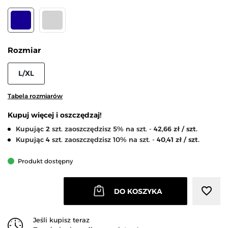
GRANATOWY
JASNY SZARY
Rozmiar
L/XL
Tabela rozmiarów
Kupuj więcej i oszczędzaj!
Kupując
2
szt. zaoszczędzisz 5% na szt. -
42,66 zł / szt.
Kupując
4
szt. zaoszczędzisz 10% na szt. -
40,41 zł / szt.
Produkt dostępny
favorite_border
DO KOSZYKA
Jeśli kupisz teraz