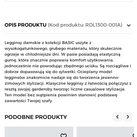
keyboard_arrow_down
OPIS PRODUKTU
(Kod produktu: RDL1300-001A)
Legginsy damskie z kolekcji BASIC uszyte z
wysokogatunkowego, grubego materiału, który skutecznie
ogrzeje w chłodniejsze dni. W pasie posiadają elastyczną
gumę, która znacznie poprawia komfort użytkowania,
jednocześnie nie powodując zbędnego ucisku. Są rozciągliwe i
dobrze dopasowują się do sylwetki. Ocieplany model
legginsów znakomicie nadaje się do tworzenia jesienno-
zimowych stylizacji. Klasyczne legginsy z łatwością połączysz z
resztą swojej garderoby tworząc liczne casualowe stylizacje.
Ten model bez wątpienia powinien stanowić podstawę
zawartości Twojej szafy.
keyboard_arrow_left
keyboard_arrow_right
PODOBNE PRODUKTY
Poprzedn
Nas
favorite_border
favorite_b