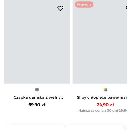
Promocja
favorite_border
favorite_b
Czapka damska z wełny
Slipy chłopięce bawełniane
merino
elastanem 3-pak
69,90 zł
24,90 zł
Najniższa cena z 30 dni
29,90 