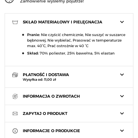
Zamówienie wyślemy pojutrze!
keyboard_arrow_down
SKŁAD MATERIAŁOWY I PIELĘGNACJA
Pranie:
Nie czyścić chemicznie, Nie suszyć w suszarce
bębnowej, Nie wybielać, Prasować w temperaturze
max. 40°C, Prać ostrożnie w 40 °C
Skład:
70% poliester, 25% bawełna, 5% elastan
keyboard_arrow_down
PŁATNOŚĆ I DOSTAWA
Wysyłka od: 11,00 zł
keyboard_arrow_down
INFORMACJA O ZWROTACH
keyboard_arrow_down
ZAPYTAJ O PRODUKT
keyboard_arrow_down
INFORMACJE O PRODUKCIE