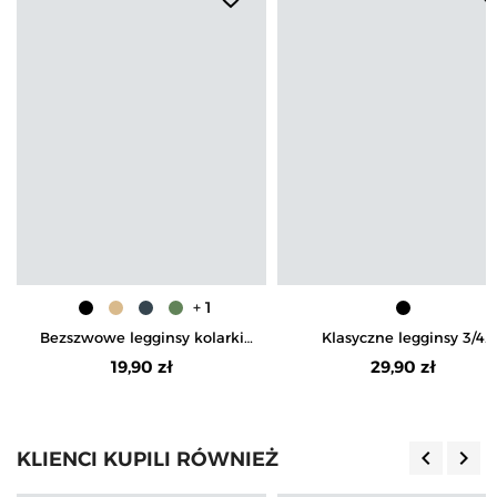
+ 1
Bezszwowe legginsy kolarki
Klasyczne legginsy 3/4
damskie z wysokim stanem w
damskie plus size peach to
19,90 zł
29,90 zł
prążek
keyboard_arrow_left
keyboard_arrow_right
KLIENCI KUPILI RÓWNIEŻ
Poprzedn
Nas