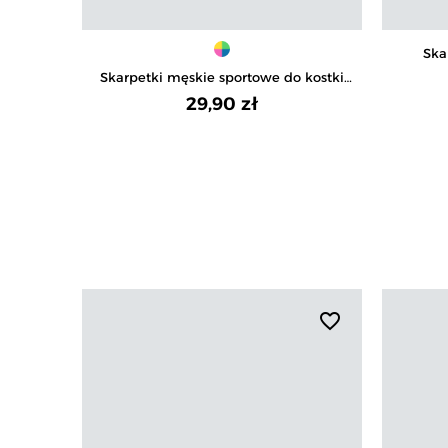
Ska
s
Skarpetki męskie sportowe do kostki
ze ściągaczem 3-pak
29,90 zł
favorite_border