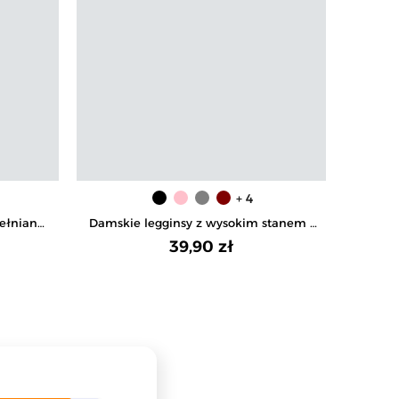
+ 4
ełniane
Damskie legginsy z wysokim stanem i
Majtki 
k
prążkowaną strukturą
39,90 zł
Na