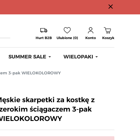
close
Hurt B2B
Ulubione (0)
Konto
Koszyk
SUMMER SALE
WIELOPAKI
gaczem 3-pak WIELOKOLOROWY
ęskie skarpetki za kostkę z
zerokim ściągaczem 3-pak
WIELOKOLOROWY