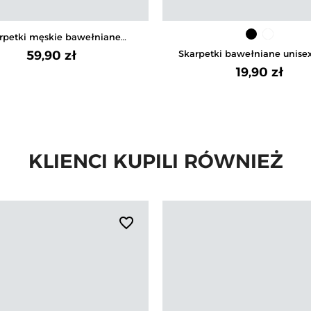
rpetki męskie bawełniane
portowe w paski 12-pak
Skarpetki bawełniane unise
59,90 zł
19,90 zł
KLIENCI KUPILI RÓWNIEŻ
favorite_border