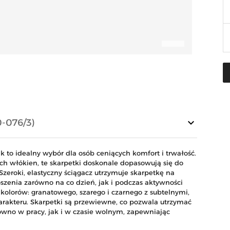
keyboard_arrow_down
-076/3)
k to idealny wybór dla osób ceniących komfort i trwałość.
h włókien, te skarpetki doskonale dopasowują się do
Szeroki, elastyczny ściągacz utrzymuje skarpetkę na
oszenia zarówno na co dzień, jak i podczas aktywności
h kolorów: granatowego, szarego i czarnego z subtelnymi,
rakteru. Skarpetki są przewiewne, co pozwala utrzymać
ówno w pracy, jak i w czasie wolnym, zapewniając