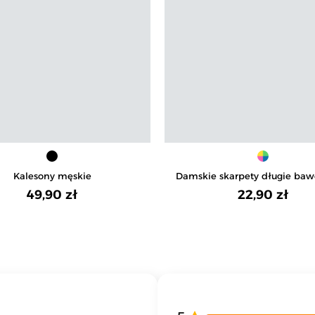
Kalesony męskie
Damskie skarpety długie baw
wzór w kropeczki 3-pa
49,90 zł
22,90 zł