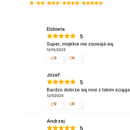
Elzbieta
5
Super, miękkie nie zsuwajà się.
12/15/2025
0
0
Józef
5
Bardzo dobrze się nosi z takim ściąg
12/1/2025
0
0
Andrzej
5