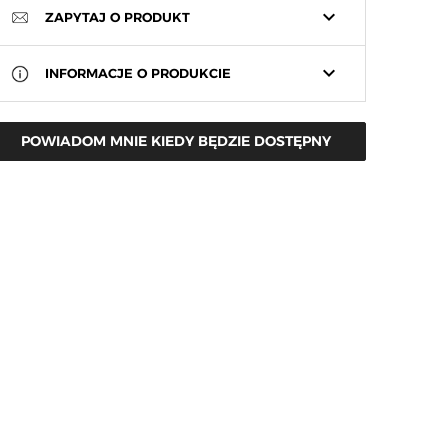
keyboard_arrow_down
ZAPYTAJ O PRODUKT
keyboard_arrow_down
INFORMACJE O PRODUKCIE
POWIADOM MNIE KIEDY BĘDZIE DOSTĘPNY