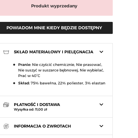
Produkt wyprzedany
POWIADOM MNIE KIEDY BĘDZIE DOSTĘPNY
keyboard_arrow_down
SKŁAD MATERIAŁOWY I PIELĘGNACJA
Pranie:
Nie czyścić chemicznie, Nie prasować,
arrow_right
Nie suszyć w suszarce bębnowej, Nie wybielać,
Następny
Prać w 40°C
Skład:
75% bawełna, 22% poliester, 3% elastan
keyboard_arrow_down
PŁATNOŚĆ I DOSTAWA
Wysyłka od: 11,00 zł
keyboard_arrow_down
INFORMACJA O ZWROTACH