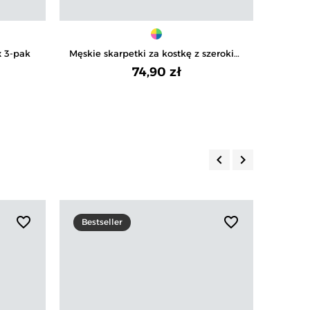
x 3-pak
Męskie skarpetki za kostkę z szerokim
Skarp
ściągaczem 12-pak
74,90 zł
keyboard_arrow_left
keyboard_arrow_right
Poprzedni
Następny
favorite_border
favorite_border
Bestseller
Prom