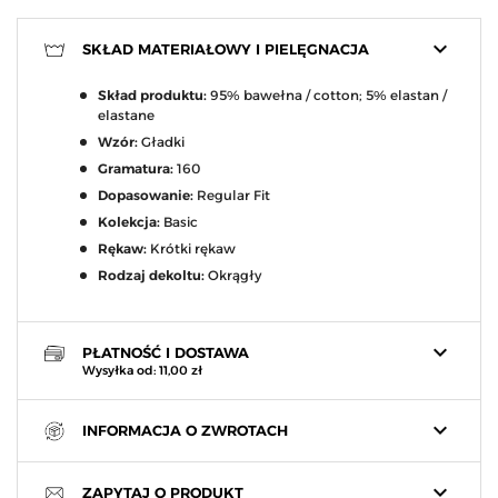
keyboard_arrow_down
SKŁAD MATERIAŁOWY I PIELĘGNACJA
Skład produktu:
95% bawełna / cotton; 5% elastan /
elastane
Wzór:
Gładki
Gramatura:
160
Dopasowanie:
Regular Fit
Kolekcja:
Basic
Rękaw:
Krótki rękaw
Rodzaj dekoltu:
Okrągły
keyboard_arrow_down
PŁATNOŚĆ I DOSTAWA
Wysyłka od: 11,00 zł
keyboard_arrow_down
INFORMACJA O ZWROTACH
keyboard_arrow_down
ZAPYTAJ O PRODUKT