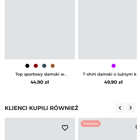
Top sportowy damski w
T-shirt damski o luźnym kro
prążek
z napisami
44,90 zł
49,90 zł
keyboard_arrow_left
keyboard_arrow_right
KLIENCI KUPILI RÓWNIEŻ
Poprzedn
Nas
Promocja
favorite_border
favorite_b