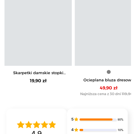
Skarpetki damskie stopki
bawełniane z motylkiem 3-
Ocieplana bluza dresowa
19,90 zł
pak
damska z napisem
49,90 zł
Najniższa cena z 30 dni
119,90 
5
90%
4
10%
4.9