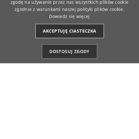
zgodę na używanie przez nas wszystkich plików cookie
zgodnie z warunkami naszej polityki plików cookie.
DARMOWA WYSYŁKA
ZAMÓWIENIA REALIZOWANE
Dowiedz się więcej
PRZY ZAMÓWIENIU JUŻ OD 149 ZŁ
SĄ FIRMĄ KURIERSKĄ
AKCEPTUJĘ CIASTECZKA
MASZ 14-DNIOWY OKRES
BEZPIECZNE PŁATNOŚCI
NA ZWROT ZAMÓWIENIA
ONLINE
DOSTOSUJ ZGODY
Kategorie
Ulubione (0)
Start
Konto
Koszyk

OBSŁUGA KLIENTA
(+48) 784 018 515
info@moraj.pl
Formularz kontaktowy
Najczęstsze pytania