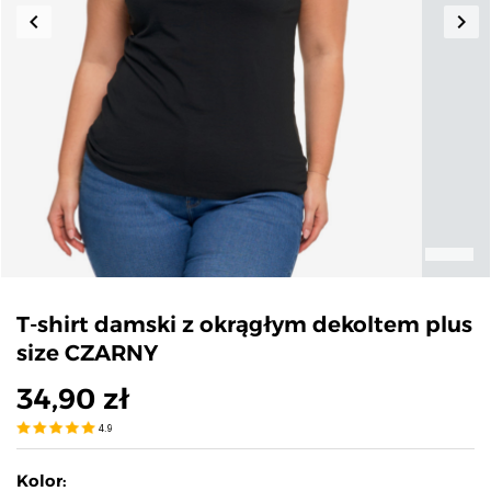
keyboard_arrow_left
keyboard_arrow_right
Poprzedni
Nas
T-shirt damski z okrągłym dekoltem plus
size CZARNY
34,90 zł
4.9
Kolor: