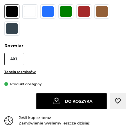
CZARNY
BIAŁY
NIEBIESKI
ZIELONY
BRĄZOWY
MOKKA
GRAFITOWY
Rozmiar
4XL
Tabela rozmiarów
Produkt dostępny
favorite_border
DO KOSZYKA
Jeśli kupisz teraz
Zamówienie wyślemy jeszcze dzisiaj!