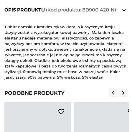
keyboard_arrow_down
OPIS PRODUKTU
(Kod produktu: BD900-420-N)
T-shirt damski z krótkim rękawkiem, o klasycznym kroju.
Uszyty został z wysokogatunkowej bawełny. Mała domieszka
elastanu nadaje materiałowi elastyczności, co zapewnia
najwyższy poziom komfortu w trakcie użytkowania. Materiał
jest przyjemny w dotyku, zwiewny i znakomicie układa się na
sylwetce, jednocześnie jej nie opinając. Model ma klasyczny
okrągły dekolt. Gładkie, jednokolorowe t-shirty są podstawą
szafy kapsułowej i bazą do tworzenia rozmaitych casualowych
stylizacji. Stanowią totalny must have w naszej szafie. Kolor
jasny szary: 90% bawełna, 5% wiskoza, 5% elastan
keyboard_arrow_left
keyboard_arrow_right
PODOBNE PRODUKTY
Poprzedn
Nas
favorite_border
favorite_b