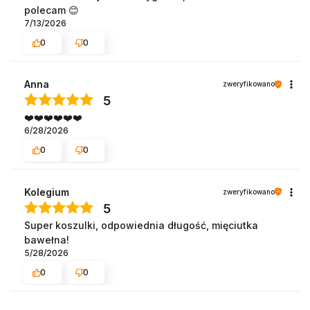
polecam 😊
7/13/2026
0
0
Anna
zweryfikowano
5
❤️❤️❤️❤️❤️❤️
6/28/2026
0
0
Kolegium
zweryfikowano
5
Super koszulki, odpowiednia długość, mięciutka
bawełna!
5/28/2026
0
0