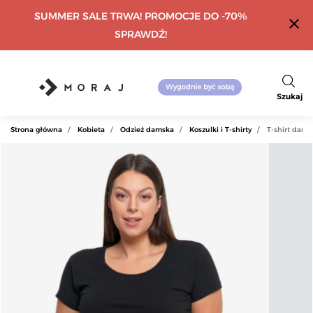
SUMMER SALE TRWA! PROMOCJE DO -70%
close
SPRAWDŹ!
Szukaj
Strona główna
Kobieta
Odzież damska
Koszulki i T-shirty
T-shirt dams