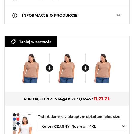
keyboard_arrow_down
INFORMACJE O PRODUKCIE
Taniej w zestawie
11,21 ZŁ
KUPUJĄC TEN ZESTAW OSZCZĘDZASZ
T-shirt damski z okrągłym dekoltem plus size