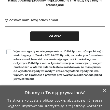
Rabat obejmuje produkty nieprzecenione i nie łączy się z innymi
promocjami.
Wyrażam zgodę na otrzymywanie od D&M Sp. z o.o. (Grupa Moraj) z
siedzibą przy ul. Żorska 262, 44-251 Rybnik, na podany w formularzu
adres e-mail, Newslettera zawierającego treści marketingowe
dotyczące D&M Sp. z o.o., w tym informacje o promocjach, nowych
produktach w ofercie sklepu.Jestem świadomy/a, że mam prawo
do wycofania zgody w każdym czasie. Wycofanie zgody nie ma
wpływu na zgodność z prawem przetwarzania dokonanego przed
jej wycofaniem.
×
Dbamy o Twoją prywatność
Ta strona korzysta z plików cookie, aby zapewnić lepszą
wygodę użytkowania. Korzystając z tej strony, wyrażasz