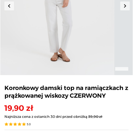
keyboard_arrow_left
keyboard_arrow_right
Poprzedni
Nas
Koronkowy damski top na ramiączkach z
prążkowanej wiskozy CZERWONY
19,90 zł
Najniższa cena z ostanich 30 dni przed obniżką
39,90 zł
5.0