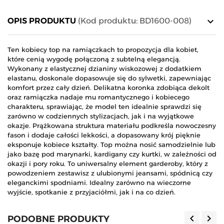
keyboard_arrow_down
OPIS PRODUKTU
(Kod produktu: BD1600-008)
Ten kobiecy top na ramiączkach to propozycja dla kobiet,
które cenią wygodę połączoną z subtelną elegancją.
Wykonany z elastycznej dzianiny wiskozowej z dodatkiem
elastanu, doskonale dopasowuje się do sylwetki, zapewniając
komfort przez cały dzień. Delikatna koronka zdobiąca dekolt
oraz ramiączka nadaje mu romantycznego i kobiecego
charakteru, sprawiając, że model ten idealnie sprawdzi się
zarówno w codziennych stylizacjach, jak i na wyjątkowe
okazje. Prążkowana struktura materiału podkreśla nowoczesny
fason i dodaje całości lekkości, a dopasowany krój pięknie
eksponuje kobiece kształty. Top można nosić samodzielnie lub
jako bazę pod marynarki, kardigany czy kurtki, w zależności od
okazji i pory roku. To uniwersalny element garderoby, który z
powodzeniem zestawisz z ulubionymi jeansami, spódnicą czy
eleganckimi spodniami. Idealny zarówno na wieczorne
wyjście, spotkanie z przyjaciółmi, jak i na co dzień.
keyboard_arrow_left
keyboard_arrow_right
PODOBNE PRODUKTY
Poprzedn
Nas