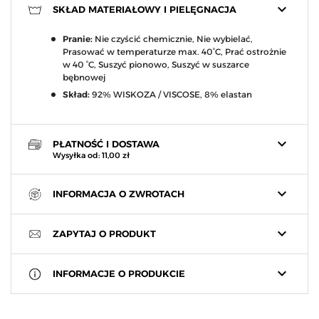
keyboard_arrow_down
SKŁAD MATERIAŁOWY I PIELĘGNACJA
Pranie:
Nie czyścić chemicznie, Nie wybielać,
Prasować w temperaturze max. 40°C, Prać ostrożnie
w 40 °C, Suszyć pionowo, Suszyć w suszarce
bębnowej
Skład:
92% WISKOZA / VISCOSE, 8% elastan
keyboard_arrow_down
PŁATNOŚĆ I DOSTAWA
Wysyłka od: 11,00 zł
keyboard_arrow_down
INFORMACJA O ZWROTACH
keyboard_arrow_down
ZAPYTAJ O PRODUKT
keyboard_arrow_down
INFORMACJE O PRODUKCIE