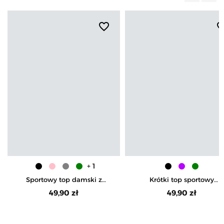
favorite_border
favorite_b
+ 1
Sportowy top damski z
Krótki top sportowy
krótkim rękawem
prążkowany
49,90 zł
49,90 zł