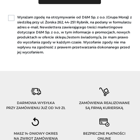
Wyrażam zgodę na otrzymywanie od D&M Sp. z o.o. (Grupa Moraj) z
siedzibą przy ul. Żorska 262, 44-251 Rybnik, na podany w formularzu
adres e-mail, Newslettera zawierającego treści marketingowe
dotyczące D&M Sp. z o.o., w tym informacje o promocjach, nowych
produktach w ofercie sklepu.Jestem świadomy/a, że mam prawo
do wycofania zgody w każdym czasie. Wycofanie zgody nie ma
wpływu na zgodność z prawem przetwarzania dokonanego przed
jej wycofaniem.
DARMOWA WYSYŁKA
ZAMÓWIENIA REALIZOWANE
PRZY ZAMÓWIENIU JUŻ OD 149 ZŁ
SĄ FIRMĄ KURIERSKĄ
MASZ 14-DNIOWY OKRES
BEZPIECZNE PŁATNOŚCI
NA ZWROT ZAMÓWIENIA
ONLINE