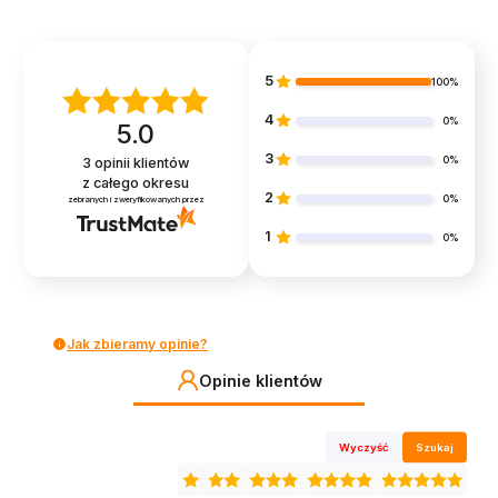
5
100%
4
0%
5.0
3
0%
3
opinii klientów
z całego okresu
2
0%
zebranych i zweryfikowanych przez
1
0%
Jak zbieramy opinie?
Opinie klientów
Wyczyść
Szukaj