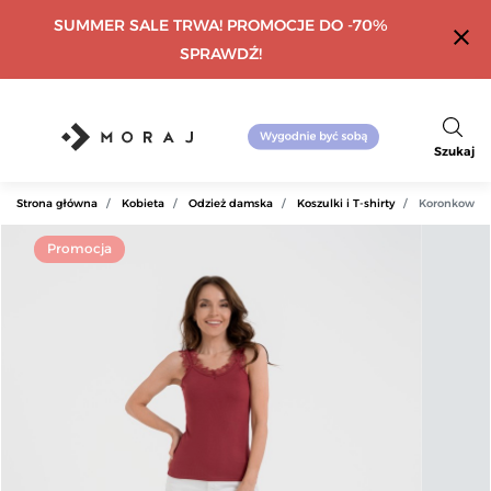
SUMMER SALE TRWA! PROMOCJE DO -70%
close
SPRAWDŹ!
Szukaj
Strona główna
Kobieta
Odzież damska
Koszulki i T-shirty
Koronkowy d
Promocja