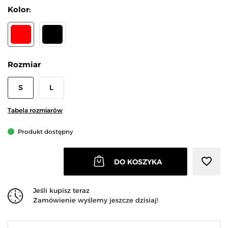
Kolor:
CZERWONY
CZARNY
Rozmiar
S
L
Tabela rozmiarów
Produkt dostępny
favorite_border
DO KOSZYKA
Jeśli kupisz teraz
Zamówienie wyślemy jeszcze dzisiaj!