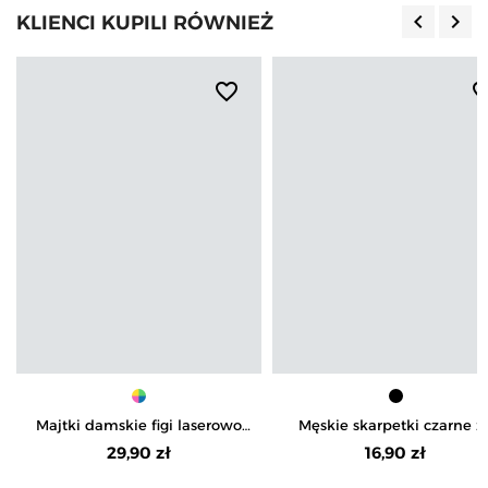
keyboard_arrow_left
keyboard_arrow_right
KLIENCI KUPILI RÓWNIEŻ
Poprzedn
Nas
favorite_border
favorite_b
Majtki damskie figi laserowo
Męskie skarpetki czarne z
cięte z koronkowym tyłem 3-
kostkę ze ściągaczami 3-p
29,90 zł
16,90 zł
pak