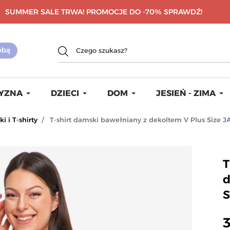
SUMMER SALE TRWA! PROMOCJE DO -70%
SPRAWDŹ!
YZNA
DZIECI
DOM
JESIEŃ - ZIMA
i i T-shirty
T-shirt damski bawełniany z dekoltem V Plus Size 
T
d
3