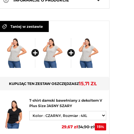
keyboard_arrow_down
INFORMACJE O PRODUKCIE
Taniej w zestawie
15,71 ZŁ
KUPUJĄC TEN ZESTAW OSZCZĘDZASZ
T-shirt damski bawełniany z dekoltem V
Plus Size JASNY SZARY
29,67 zł
34,90 zł
15%