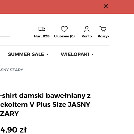
close
Hurt B2B
Ulubione (0)
Konto
Koszyk
SUMMER SALE
WIELOPAKI
JASNY SZARY
-shirt damski bawełniany z
ekoltem V Plus Size JASNY
SZARY
4,90 zł