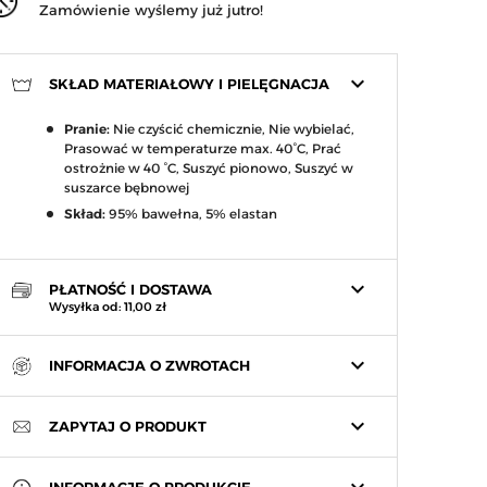
Zamówienie wyślemy już jutro!
keyboard_arrow_down
SKŁAD MATERIAŁOWY I PIELĘGNACJA
Pranie:
Nie czyścić chemicznie, Nie wybielać,
Prasować w temperaturze max. 40°C, Prać
ostrożnie w 40 °C, Suszyć pionowo, Suszyć w
suszarce bębnowej
Skład:
95% bawełna, 5% elastan
keyboard_arrow_down
PŁATNOŚĆ I DOSTAWA
Wysyłka od: 11,00 zł
keyboard_arrow_down
INFORMACJA O ZWROTACH
keyboard_arrow_down
ZAPYTAJ O PRODUKT