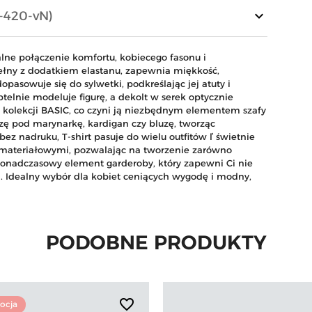
keyboard_arrow_down
-420-vN)
ealne połączenie komfortu, kobiecego fasonu i
ełny z dodatkiem elastanu, zapewnia miękkość,
pasowuje się do sylwetki, podkreślając jej atuty i
btelnie modeluje figurę, a dekolt w serek optycznie
z kolekcji BASIC, co czyni ją niezbędnym elementem szafy
azę pod marynarkę, kardigan czy bluzę, tworząc
 bez nadruku, T-shirt pasuje do wielu outfitów ľ świetnie
 materiałowymi, pozwalając na tworzenie zarówno
 ponadczasowy element garderoby, który zapewni Ci nie
a. Idealny wybór dla kobiet ceniących wygodę i modny,
PODOBNE PRODUKTY
favorite_border
ocja