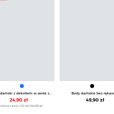
t damski z dekoltem w serek z
Body damskie bez ręka
dzianiny
prążkowane
24,90 zł
49,90 zł
niższa cena z 30 dni
44,90 zł