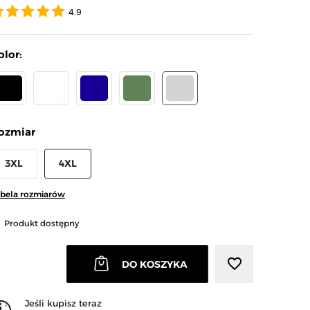
4.9
olor:
CZARNY
BIAŁY
GRANATOWY
KHAKI
JASNY SZARY
ozmiar
arrow_right
Następny
3XL
4XL
bela rozmiarów
Produkt dostępny
favorite_border
DO KOSZYKA
Jeśli kupisz teraz