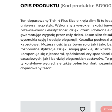
OPIS PRODUKTU
(Kod produktu: BD900
Ten dopasowany T-shirt Plus Size o kroju slim fit to id
uniwersalnego stylu. Wykonany z wysokiej jakości baw
przewiewność i elastyczność, dzięki czemu doskonale do
gwarantując wygodę przez cały dzień. Fason slim fit su
wysmukla szyję i dodaje elegancji. Koszulka pochodzi 
kapsułowej. Możesz nosić ją zarówno solo, jak i jako b
różnorodne stylizacje. Dzięki swojej gładkiej strukturze
komponuje się z jeansami, spódnicami czy spodniami
casualowych, jak i bardziej eleganckich zestawów. To
tylko stylowy wygląd, ale także pełen komfort noszeni
dopasowany fason!
favorite_border
Prom