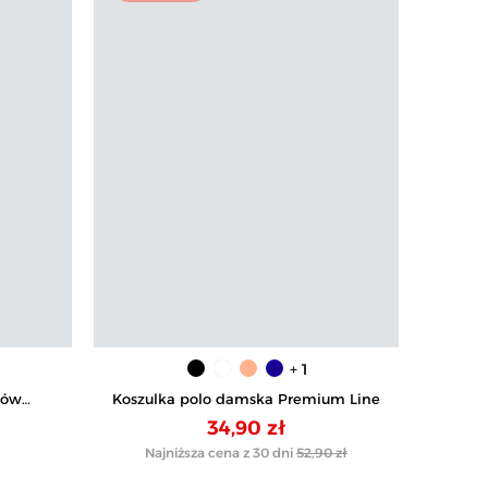
+ 1
wów
Koszulka polo damska Premium Line
Krót
34,90 zł
Najniższa cena z 30 dni
52,90 zł