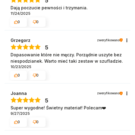
5
Dają poczucie pewności i trzymania.
11/24/2025
0
0
Grzegorz
zweryfikowano
5
Dopasowanie które nie męczy. Porządnie uszyte bez
niespodzianek. Warto mieć taki zestaw w szufladzie.
10/23/2025
0
0
Joanna
zweryfikowano
5
Super wygodne! Świetny materiał! Polecam❤️
9/27/2025
0
0