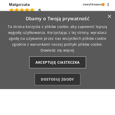
Małgorzata
zweryfikowano
5
×
Nie przesuwają się podczas chodzenia.
Dbamy o Twoją prywatność
9/22/2025
Ta strona korzysta z plików cookie, aby zapewnić lepszą
0
0
wygodę użytkowania. Korzystając z tej strony, wyrażasz
zgodę na używanie przez nas wszystkich plików cookie
zgodnie z warunkami naszej polityki plików cookie.
Krzysztof
zweryfikowano
Dowiedz się więcej
5
Nie wywołują dyskomfortu. Sprawdzają się przy
AKCEPTUJĘ CIASTECZKA
każdej aktywności. Bez sztywnych elementów.
8/25/2025
0
0
DOSTOSUJ ZGODY
Kategorie
Ulubione (0)
Start
Konto
Koszyk
Sławomir
zweryfikowano
4
Idealne także pod obcisłe spodnie. Materiał
przyjemny w dotyku i trwały.
8/15/2025