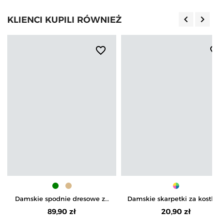
keyboard_arrow_left
keyboard_arrow_right
KLIENCI KUPILI RÓWNIEŻ
Poprzedn
Nas
favorite_border
favorite_b
Damskie spodnie dresowe ze
Damskie skarpetki za kostk
zwężaną nogawką
wiskozy bambusowej z
89,90 zł
20,90 zł