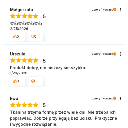
Małgorzata
zweryfikowano
5
💯👍️💯👍️💯👍️💯👍️
2/25/2026
0
0
Urszula
zweryfikowano
5
Produkt dobry, nie niszczy sie szybko.
1/29/2026
0
0
Ewa
zweryfikowano
5
Tkanina trzyma formę przez wiele dni. Nie trzeba ich
poprawiać. Dobrze przylegają bez ucisku. Praktyczne
i wygodne rozwiązanie.