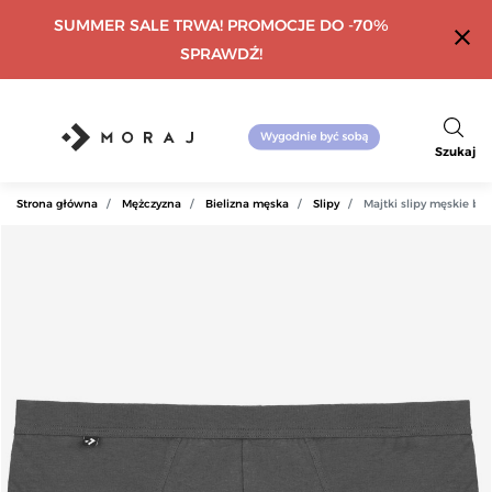
SUMMER SALE TRWA! PROMOCJE DO -70%
close
SPRAWDŹ!
Szukaj
Strona główna
Mężczyzna
Bielizna męska
Slipy
Majtki slipy męskie b