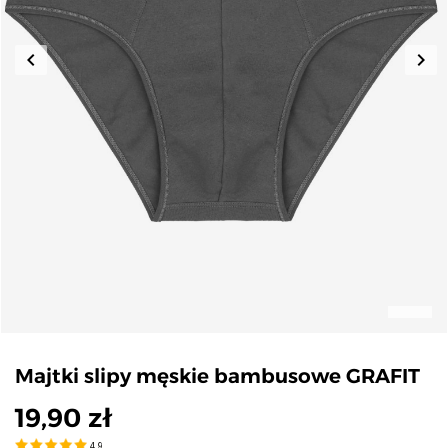
keyboard_arrow_left
keyboard_arrow_right
Poprzedni
Nas
Majtki slipy męskie bambusowe GRAFIT
19,90 zł
4.9