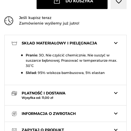
favorite_border
DO KOSZYKA
Jeśli kupisz teraz
Zamówienie wyślemy już jutro!
keyboard_arrow_down
SKŁAD MATERIAŁOWY I PIELĘGNACJA
Pranie:
3O, Nie czyścić chemicznie, Nie suszyć w
suszarce bębnowej, Prasować w temperaturze max.
30°C
Skład:
95% wiskoza bambusowa, 5% elastan
keyboard_arrow_down
PŁATNOŚĆ I DOSTAWA
Wysyłka od: 11,00 zł
keyboard_arrow_down
INFORMACJA O ZWROTACH
keyboard_arrow_down
ZAPYTAJ O PRODUKT