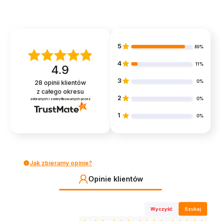
haftem 3-pak
5
89%
4
11%
4.9
3
0%
28
opinii klientów
z całego okresu
2
0%
zebranych i zweryfikowanych przez
1
0%
Jak zbieramy opinie?
Opinie klientów
Wyczyść
Szukaj