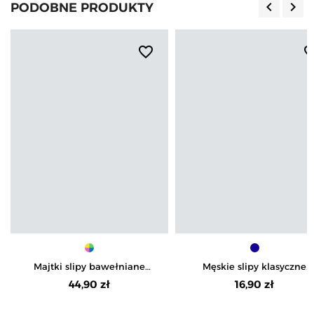
keyboard_arrow_left
keyboard_arrow_right
PODOBNE PRODUKTY
Poprzedn
Nas
favorite_border
favorite_b
Majtki slipy bawełniane
Męskie slipy klasyczne
męskie Plus Size 3-pak
bawełniane majtki
44,90 zł
16,90 zł