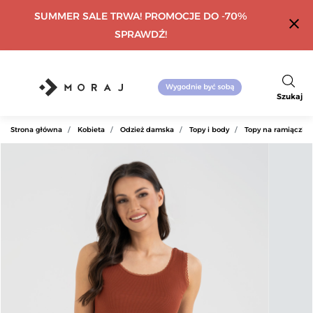
SUMMER SALE TRWA! PROMOCJE DO -70%
close
SPRAWDŹ!
Szukaj
Strona główna
Kobieta
Odzież damska
Topy i body
Topy na ramiączka