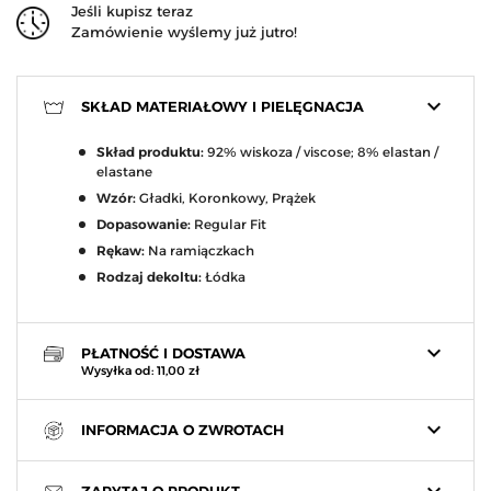
Jeśli kupisz teraz
Zamówienie wyślemy już jutro!
keyboard_arrow_down
SKŁAD MATERIAŁOWY I PIELĘGNACJA
Skład produktu:
92% wiskoza / viscose; 8% elastan /
elastane
Wzór:
Gładki, Koronkowy, Prążek
Dopasowanie:
Regular Fit
Rękaw:
Na ramiączkach
Rodzaj dekoltu:
Łódka
keyboard_arrow_down
PŁATNOŚĆ I DOSTAWA
Wysyłka od: 11,00 zł
keyboard_arrow_down
INFORMACJA O ZWROTACH