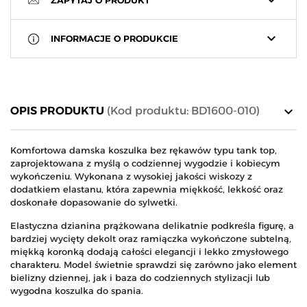
keyboard_arrow_down
ZAPYTAJ O PRODUKT
keyboard_arrow_down
INFORMACJE O PRODUKCIE
keyboard_arrow_down
OPIS PRODUKTU
(Kod produktu: BD1600-010)
Komfortowa damska koszulka bez rękawów typu tank top,
zaprojektowana z myślą o codziennej wygodzie i kobiecym
wykończeniu. Wykonana z wysokiej jakości wiskozy z
dodatkiem elastanu, która zapewnia miękkość, lekkość oraz
doskonałe dopasowanie do sylwetki.
Elastyczna dzianina prążkowana delikatnie podkreśla figurę, a
bardziej wycięty dekolt oraz ramiączka wykończone subtelną,
miękką koronką dodają całości elegancji i lekko zmysłowego
charakteru. Model świetnie sprawdzi się zarówno jako element
bielizny dziennej, jak i baza do codziennych stylizacji lub
wygodna koszulka do spania.