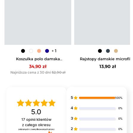
+ 1
Koszulka polo damska
Rajstopy damskie microfib
Premium Line
60 DEN
34,90 zł
13,90 zł
Najniższa cena z 30 dni
52,90 zł
5
100%
4
0%
5.0
3
0%
17
opinii klientów
z całego okresu
2
0%
zebranych i zweryfikowanych przez