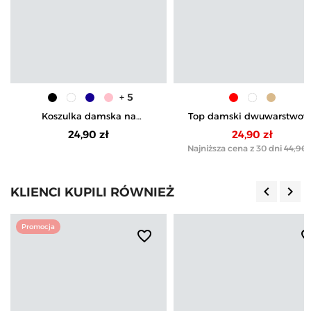
+ 5
Koszulka damska na
Top damski dwuwarstwow
ramiączkach Tank-Top
na ramiączkach
24,90 zł
24,90 zł
bawełniana
Najniższa cena z 30 dni
44,90 
keyboard_arrow_left
keyboard_arrow_right
KLIENCI KUPILI RÓWNIEŻ
Poprzedn
Nas
Promocja
favorite_border
favorite_b