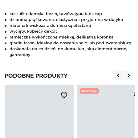
koszulka damska bez rękawów typu tank top
dzianina prążkowana, elastyczna i przyjemna w dotyku
materiał: wiskoza z domieszką elastanu
wycięty, kobiecy dekolt
ramiączka wykończone miękką, delikatną koronką
gładki fason, idealny do noszenia solo lub pod sweter/bluzę
doskonała na co dzień, do domu lub jako element nocnej
garderoby
keyboard_arrow_left
keyboard_arrow_right
PODOBNE PRODUKTY
Poprzedn
Nas
Promocja
favorite_border
favorite_b