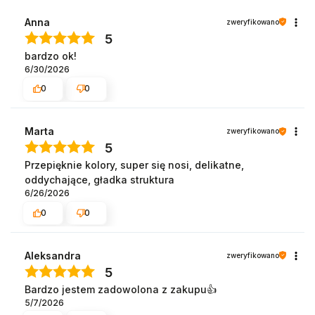
Anna
zweryfikowano
5
bardzo ok!
6/30/2026
0
0
Marta
zweryfikowano
5
Przepięknie kolory, super się nosi, delikatne,
oddychające, gładka struktura
6/26/2026
0
0
Aleksandra
zweryfikowano
5
Bardzo jestem zadowolona z zakupu👍️
5/7/2026