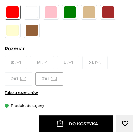
CZERWONY
BIAŁY
RÓŻOWY
ZIELONY
BEŻOWY
BRĄZOWY
KREMOWY
MOKKA
Rozmiar
S
M
L
XL
2XL
3XL
Tabela rozmiarów
Produkt dostępny
favorite_border
DO KOSZYKA