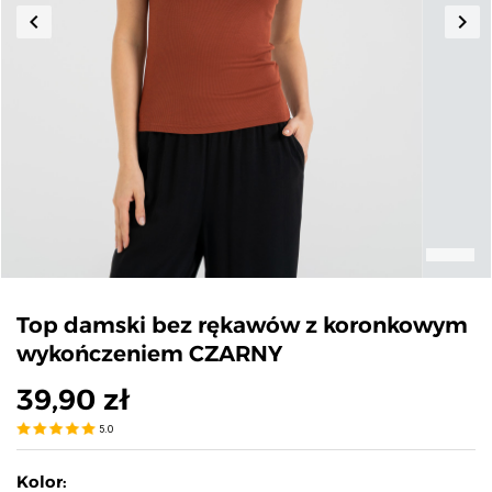
keyboard_arrow_left
keyboard_arrow_right
Poprzedni
Nas
Top damski bez rękawów z koronkowym
wykończeniem CZARNY
39,90 zł
5.0
Kolor: