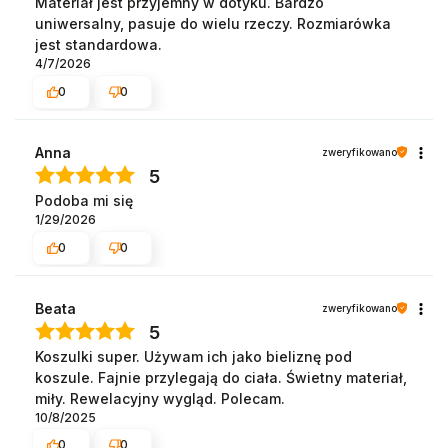
Materiał jest przyjemny w dotyku. Bardzo
uniwersalny, pasuje do wielu rzeczy. Rozmiarówka
jest standardowa.
4/7/2026
0
0
Anna
zweryfikowano
5
Podoba mi się
1/29/2026
0
0
Beata
zweryfikowano
5
Koszulki super. Używam ich jako bieliznę pod
koszule. Fajnie przylegają do ciała. Świetny materiał,
miły. Rewelacyjny wygląd. Polecam.
10/8/2025
0
0