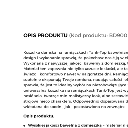
OPIS PRODUKTU
(Kod produktu: BD900
Koszulka damska na ramiączkach Tank-Top bawełniana 
design i wykonanie sprawią, że pokochasz nosić ją w 
Wykonana z najwyższej jakości bawełny z domieszką, ta
Materiał ten zapewnia nie tylko uczucie lekkości, ale 
świeżo i komfortowo nawet w najgorętsze dni. Ramiąc
subtelnie eksponują Twoje ramiona, nadając całości lek
sprawia, że jest to idealny wybór na niezobowiązujące s
uniwersalna koszulka na ramiączkach Tank-Top jest wyj
nosić solo, tworząc minimalistyczny look, albo zestawi
strojowi nieco charakteru. Odpowiednio dopasowana dł
wkładana do spodni, jak i pozostawiona na zewnątrz.
Opis produktu:
Wysokiej jakości bawełna z domieszką
– materiał ni