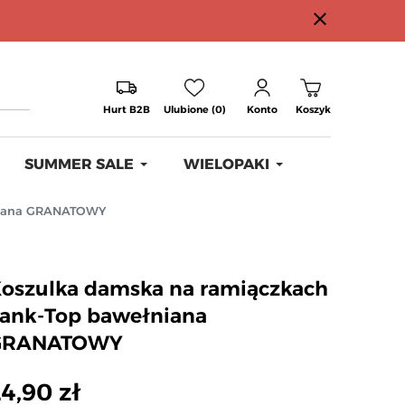
close
Hurt B2B
Ulubione (0)
Konto
Koszyk
SUMMER SALE
WIELOPAKI
niana GRANATOWY
oszulka damska na ramiączkach
ank-Top bawełniana
GRANATOWY
4,90 zł