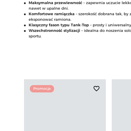
Maksymalna przewiewność
– zapewnia uczucie lekk
nawet w upalne dni.
Komfortowe ramiączka
– szerokość dobrana tak, by
eksponować ramiona.
Klasyczny fason typu Tank-Top
– prosty i uniwersaln
Wszechstronność stylizacji
– idealna do noszenia sol
sportu.
favorite_border
Promocja