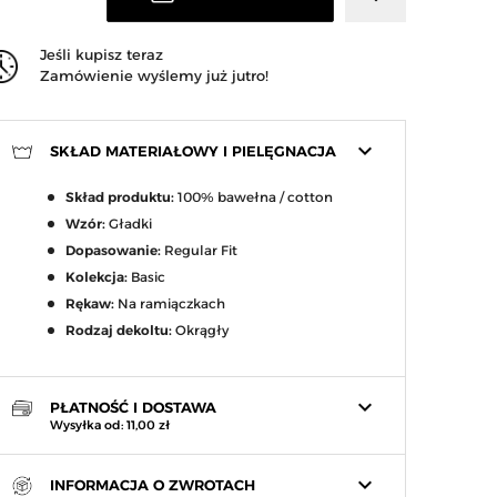
Jeśli kupisz teraz
Zamówienie wyślemy już jutro!
keyboard_arrow_down
SKŁAD MATERIAŁOWY I PIELĘGNACJA
Skład produktu:
100% bawełna / cotton
Wzór:
Gładki
Dopasowanie:
Regular Fit
Kolekcja:
Basic
Rękaw:
Na ramiączkach
Rodzaj dekoltu:
Okrągły
keyboard_arrow_down
PŁATNOŚĆ I DOSTAWA
Wysyłka od: 11,00 zł
keyboard_arrow_down
INFORMACJA O ZWROTACH