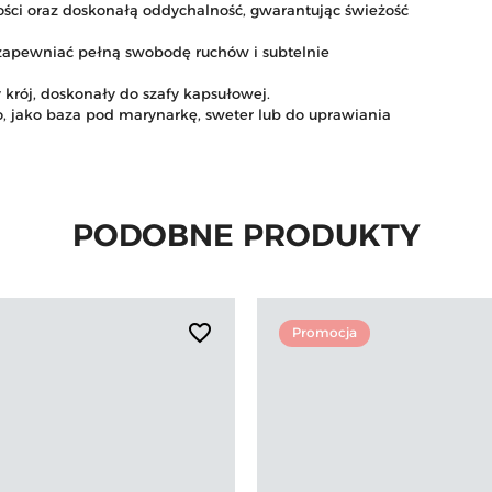
ości oraz doskonałą oddychalność, gwarantując świeżość
 zapewniać pełną swobodę ruchów i subtelnie
y krój, doskonały do szafy kapsułowej.
o, jako baza pod marynarkę, sweter lub do uprawiania
PODOBNE PRODUKTY
favorite_border
Promocja