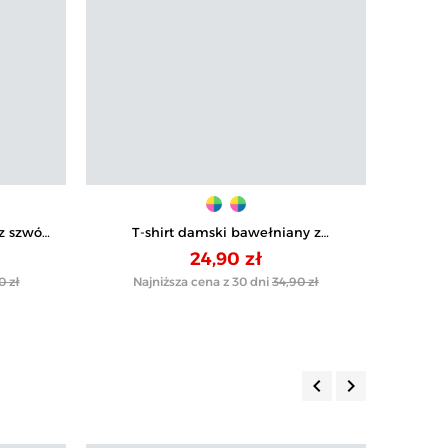
ez szwów
T-shirt damski bawełniany z
T-shi
nadrukiem
24,90 zł
0 zł
Najniższa cena z 30 dni
34,90 zł
Na
keyboard_arrow_left
keyboard_arrow_right
Poprzedni
Następny