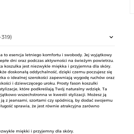
keyboard_arrow_down
-319)
to esencja letniego komfortu i swobody. Jej wyjątkowy
ciepłe dni oraz podczas aktywności na świeżym powietrzu.
 koszulka jest niezwykle miękka i przyjemna dla skóry.
także doskonałą oddychalność, dzięki czemu poczujesz się
zka o idealnej szerokości zapewniają wygodę ruchów oraz
kości i dziewczęcego uroku. Prosty fason koszulki
tylizacje, które podkreślają Twój naturalny wdzięk. Ta
ątkowo wszechstronna w kwestii stylizacji. Możesz ją
ć ją z jeansami, szortami czy spódnicą, by dodać swojemu
ugość sprawia, że jest równie atrakcyjna zarówno
ezwykle miękki i przyjemny dla skóry.