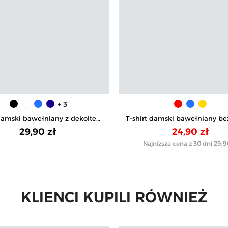
+ 3
 damski bawełniany z dekoltem
T-shirt damski bawełniany b
V
bocznych
29,90 zł
24,90 zł
Najniższa cena z 30 dni
29,9
KLIENCI KUPILI RÓWNIEŻ