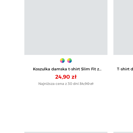
Koszulka damska t-shirt Slim Fit z
T-shirt
napisami
24,90 zł
Najniższa cena z 30 dni
34,90 zł