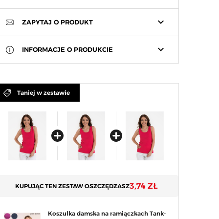
keyboard_arrow_down
ZAPYTAJ O PRODUKT
keyboard_arrow_down
INFORMACJE O PRODUKCIE
Taniej w zestawie
3,74 ZŁ
KUPUJĄC TEN ZESTAW OSZCZĘDZASZ
Koszulka damska na ramiączkach Tank-