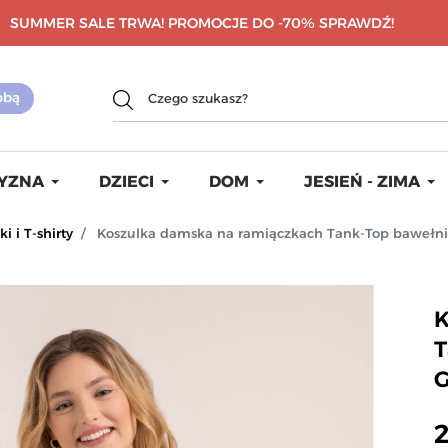
SUMMER SALE TRWA! PROMOCJE DO -70%
SPRAWDŹ!
YZNA
DZIECI
DOM
JESIEŃ - ZIMA
i i T-shirty
Koszulka damska na ramiączkach Tank-Top baweł
K
T
2