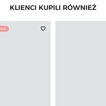
KLIENCI KUPILI RÓWNIEŻ
favorite_border
ocja