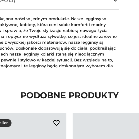
keyboard_arrow_down
0-013)
unkcjonalności w jednym produkcie. Nasze legginsy w
aktywnej kobiety, która ceni sobie komfort i modny
 i sprawia, że Twoje stylizacje nabiorą nowego życia.
 i optycznie wydłuża sylwetkę, co jest idealne zarówno
e z wysokiej jakości materiałów, nasze legginsy są
uchów. Doskonale dopasowują się do ciała, podkreślając
iech nasze legginsy kolarki staną się nieodłącznym
pewnie i stylowo w każdej sytuacji. Bez względu na to,
ze znajomymi, te legginsy będą doskonałym wyborem dla
PODOBNE PRODUKTY
favorite_border
eller