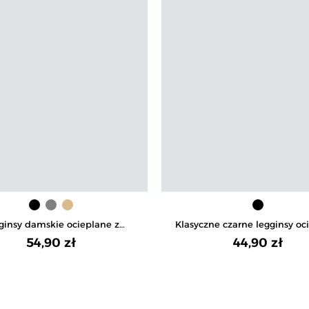
ginsy damskie ocieplane z
Klasyczne czarne legginsy oc
im stanem i szerokim pasem
damskie
54,90 zł
44,90 zł