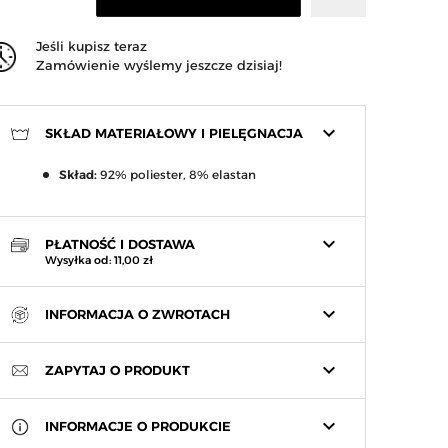
Jeśli kupisz teraz
Zamówienie wyślemy jeszcze dzisiaj!
keyboard_arrow_down
SKŁAD MATERIAŁOWY I PIELĘGNACJA
Skład:
92% poliester, 8% elastan
keyboard_arrow_down
PŁATNOŚĆ I DOSTAWA
Wysyłka od: 11,00 zł
keyboard_arrow_down
INFORMACJA O ZWROTACH
keyboard_arrow_down
ZAPYTAJ O PRODUKT
keyboard_arrow_down
INFORMACJE O PRODUKCIE