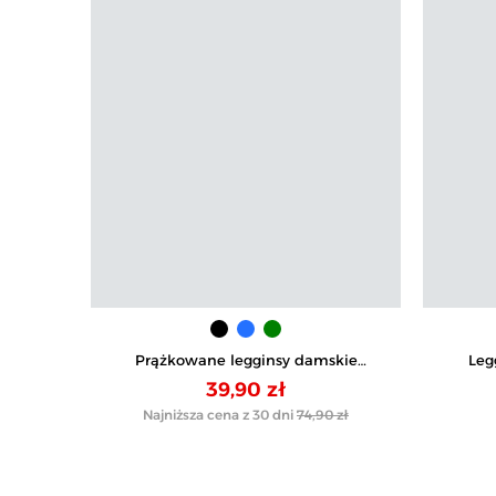
Prążkowane legginsy damskie
Leg
sportowe z wysokim stanem
wysok
39,90 zł
Najniższa cena z 30 dni
74,90 zł