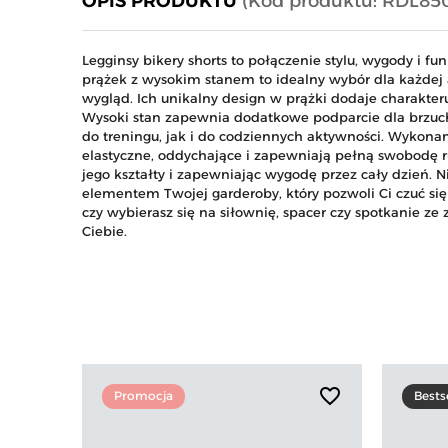
OPIS PRODUKTU
(Kod produktu: RDL85
Legginsy bikery shorts to połączenie stylu, wygody i f
prążek z wysokim stanem to idealny wybór dla każdej 
wygląd. Ich unikalny design w prążki dodaje charakteru
Wysoki stan zapewnia dodatkowe podparcie dla brzucha
do treningu, jak i do codziennych aktywności. Wykonan
elastyczne, oddychające i zapewniają pełną swobodę r
jego kształty i zapewniając wygodę przez cały dzień. N
elementem Twojej garderoby, który pozwoli Ci czuć się 
czy wybierasz się na siłownię, spacer czy spotkanie 
Ciebie.
favorite_border
Promocja
Bests