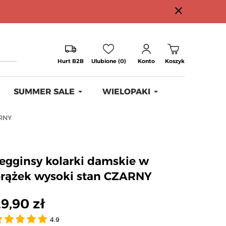
close
Hurt B2B
Ulubione (0)
Konto
Koszyk
SUMMER SALE
WIELOPAKI
ARNY
egginsy kolarki damskie w
rążek wysoki stan CZARNY
9,90 zł
4.9