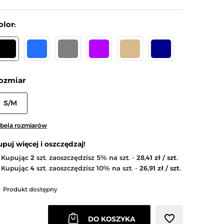
olor:
CZARNY
NIEBIESKI
SZARY
FIOLETOWY
BEŻOWY
CIEMNY NIEBIESKI
ozmiar
S/M
arrow_right
Następny
bela rozmiarów
upuj więcej i oszczędzaj!
Kupując
2
szt. zaoszczędzisz 5% na szt. -
28,41 zł / szt.
Kupując
4
szt. zaoszczędzisz 10% na szt. -
26,91 zł / szt.
Produkt dostępny
favorite_border
DO KOSZYKA