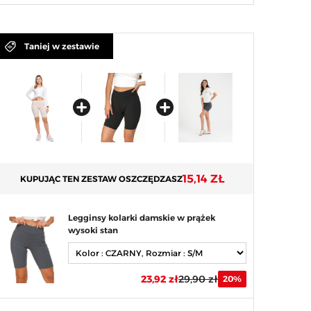
Taniej w zestawie
15,14 ZŁ
KUPUJĄC TEN ZESTAW OSZCZĘDZASZ
Legginsy kolarki damskie w prążek
wysoki stan
23,92 zł
29,90 zł
20%