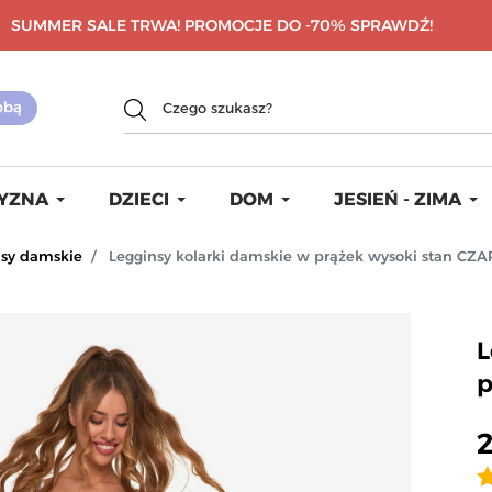
SUMMER SALE TRWA! PROMOCJE DO -70%
SPRAWDŹ!
YZNA
DZIECI
DOM
JESIEŃ - ZIMA
nsy damskie
Legginsy kolarki damskie w prążek wysoki stan CZ
L
p
2