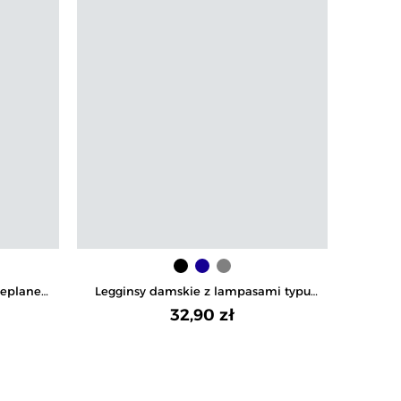
ieplane
Legginsy damskie z lampasami typu
Leggin
peach touch
32,90 zł