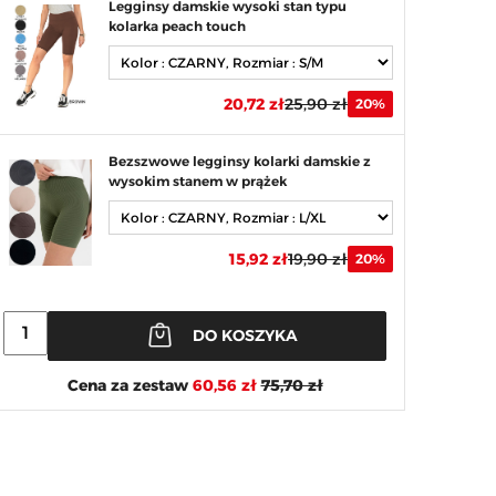
Legginsy damskie wysoki stan typu
kolarka peach touch
20,72 zł
25,90 zł
20%
Bezszwowe legginsy kolarki damskie z
wysokim stanem w prążek
15,92 zł
19,90 zł
20%
DO KOSZYKA
Cena za zestaw
60,56 zł
75,70 zł