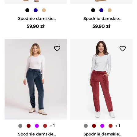
Spodnie damskie
Spodnie damskie
welurowe z wysokim
welurowe z wysokim
59,90 zł
59,90 zł
stanem - GRANATOWY
stanem - BEŻOWY
favorite_border
favorite_border
+ 1
+ 1
Spodnie damskie
Spodnie damskie