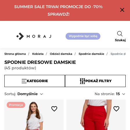
SUMMER SALE TRWA! PROMOCJE DO -70%
close
SPRAWDŹ!
Szukaj
Strona główna
Kobieta
Odzież damska
Spodnie damskie
Spodnie dre
SPODNIE DRESOWE DAMSKIE
(
45
produktów
)
KATEGORIE
POKAŻ FILTRY
Sortuj
:
Domyślnie
Na stronie:
15
Promocja
favorite_border
favorite_border