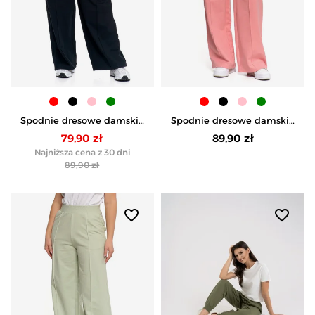
Spodnie dresowe damskie
Spodnie dresowe damskie
z wysokim stanem i
z wysokim stanem i
79,90 zł
89,90 zł
szeroką nogawką - CZARNY
szeroką nogawką -
Najniższa cena z 30 dni
RÓŻOWY
89,90 zł
favorite_border
favorite_border