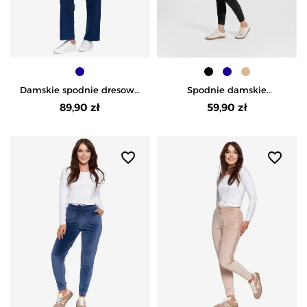
Damskie spodnie dresowe
Spodnie damskie
ocieplane z wysokim
welurowe z wysokim
89,90 zł
59,90 zł
stanem - GRANATOWY
stanem - CZARNY
favorite_border
favorite_border