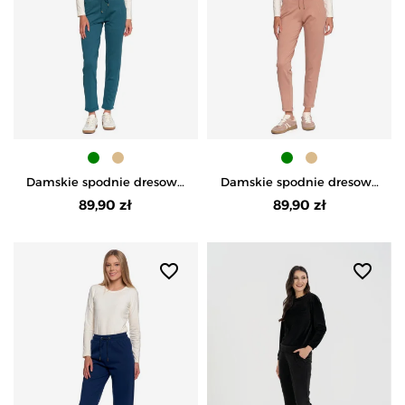
Damskie spodnie dresowe
Damskie spodnie dresowe
ze zwężaną nogawką -
ze zwężaną nogawką -
89,90 zł
89,90 zł
ZIELONY
BEŻOWY
favorite_border
favorite_border