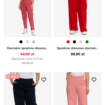
Damskie spodnie dresowe
Spodnie dresowe damskie
z prostą nogawką -
z wysokim stanem i
49,90 zł
89,90 zł
RÓŻOWY
szeroką nogawką -
Najniższa cena z 30 dni
CZERWONY
99,90 zł
Promocja
favorite_border
favorite_border