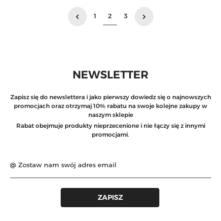
Poprzedni
Następny
1
2
3
keyboard_arrow_left
keyboard_arrow_right
NEWSLETTER
Zapisz się do newslettera i jako pierwszy dowiedz się o najnowszych
promocjach oraz otrzymaj 10% rabatu na swoje kolejne zakupy w
naszym sklepie
Rabat obejmuje produkty nieprzecenione i nie łączy się z innymi
promocjami.