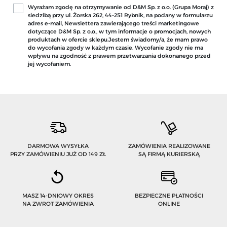
Wyrażam zgodę na otrzymywanie od D&M Sp. z o.o. (Grupa Moraj) z
siedzibą przy ul. Żorska 262, 44-251 Rybnik, na podany w formularzu
adres e-mail, Newslettera zawierającego treści marketingowe
dotyczące D&M Sp. z o.o., w tym informacje o promocjach, nowych
produktach w ofercie sklepu.Jestem świadomy/a, że mam prawo
do wycofania zgody w każdym czasie. Wycofanie zgody nie ma
wpływu na zgodność z prawem przetwarzania dokonanego przed
jej wycofaniem.
DARMOWA WYSYŁKA
ZAMÓWIENIA REALIZOWANE
PRZY ZAMÓWIENIU JUŻ OD 149 ZŁ
SĄ FIRMĄ KURIERSKĄ
MASZ 14-DNIOWY OKRES
BEZPIECZNE PŁATNOŚCI
NA ZWROT ZAMÓWIENIA
ONLINE