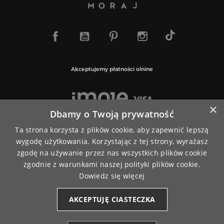
TikTok
Facebook
YouTube
Pinterest
Instagram
Akceptujemy płatności olnine
×
Dbamy o Twoją prywatność
Paczki wysyłamy za pośrednictwem
Ta strona korzysta z plików cookie, aby zapewnić lepszą
wygodę użytkowania. Korzystając z tej strony, wyrażasz
zgodę na używanie przez nas wszystkich plików cookie
zgodnie z warunkami naszej polityki plików cookie.
Dowiedz się więcej
AKCEPTUJĘ CIASTECZKA
© 2026
www.moraj.pl
| Wszystkie prawa do treści i sklepu
zastrzeżone