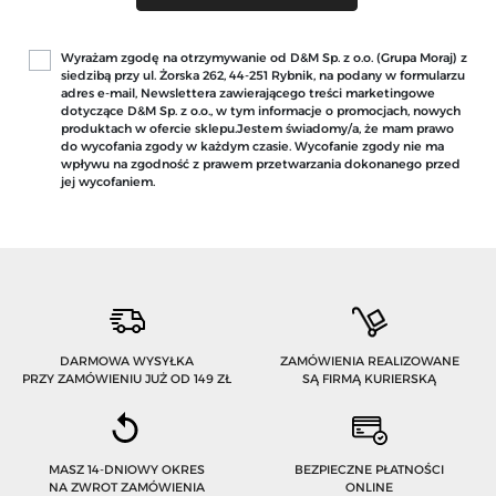
Wyrażam zgodę na otrzymywanie od D&M Sp. z o.o. (Grupa Moraj) z
siedzibą przy ul. Żorska 262, 44-251 Rybnik, na podany w formularzu
adres e-mail, Newslettera zawierającego treści marketingowe
dotyczące D&M Sp. z o.o., w tym informacje o promocjach, nowych
produktach w ofercie sklepu.Jestem świadomy/a, że mam prawo
do wycofania zgody w każdym czasie. Wycofanie zgody nie ma
wpływu na zgodność z prawem przetwarzania dokonanego przed
jej wycofaniem.
DARMOWA WYSYŁKA
ZAMÓWIENIA REALIZOWANE
PRZY ZAMÓWIENIU JUŻ OD 149 ZŁ
SĄ FIRMĄ KURIERSKĄ
MASZ 14-DNIOWY OKRES
BEZPIECZNE PŁATNOŚCI
NA ZWROT ZAMÓWIENIA
ONLINE