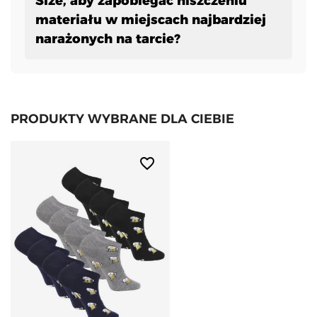
Size, aby zapobiegać niszczeniu
materiału w miejscach najbardziej
narażonych na tarcie?
PRODUKTY WYBRANE DLA CIEBIE
favorite_border