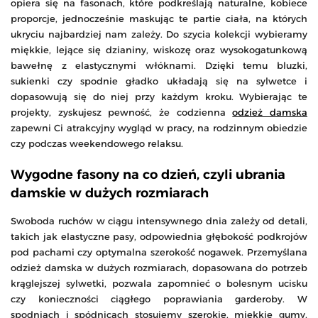
opiera się na fasonach, które podkreślają naturalne, kobiece
proporcje, jednocześnie maskując te partie ciała, na których
ukryciu najbardziej nam zależy. Do szycia kolekcji wybieramy
miękkie, lejące się dzianiny, wiskozę oraz wysokogatunkową
bawełnę z elastycznymi włóknami. Dzięki temu bluzki,
sukienki czy spodnie gładko układają się na sylwetce i
dopasowują się do niej przy każdym kroku. Wybierając te
projekty, zyskujesz pewność, że codzienna
odzież damska
zapewni Ci atrakcyjny wygląd w pracy, na rodzinnym obiedzie
czy podczas weekendowego relaksu.
Wygodne fasony na co dzień, czyli ubrania
damskie w dużych rozmiarach
Swoboda ruchów w ciągu intensywnego dnia zależy od detali,
takich jak elastyczne pasy, odpowiednia głębokość podkrojów
pod pachami czy optymalna szerokość nogawek. Przemyślana
odzież damska w dużych rozmiarach, dopasowana do potrzeb
krąglejszej sylwetki, pozwala zapomnieć o bolesnym ucisku
czy konieczności ciągłego poprawiania garderoby. W
spodniach i spódnicach stosujemy szerokie, miękkie gumy,