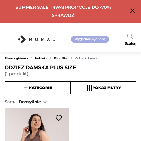
SUMMER SALE TRWA! PROMOCJE DO -70%
close
SPRAWDŹ!
Szukaj
Strona główna
Kobieta
Plus Size
Odzież damska
ODZIEŻ DAMSKA PLUS SIZE
(
1
produkt
)
KATEGORIE
POKAŻ FILTRY
Sortuj
:
Domyślnie
favorite_border