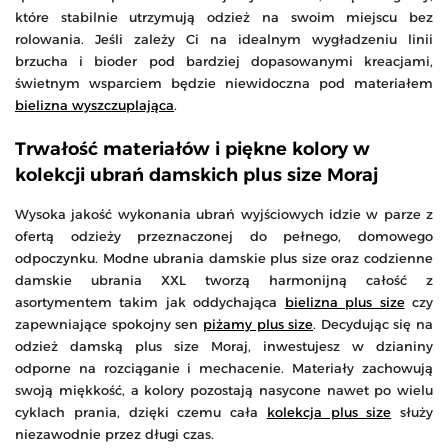
które stabilnie utrzymują odzież na swoim miejscu bez
rolowania. Jeśli zależy Ci na idealnym wygładzeniu linii
brzucha i bioder pod bardziej dopasowanymi kreacjami,
świetnym wsparciem będzie niewidoczna pod materiałem
bielizna wyszczuplająca
.
Trwałość materiałów i piękne kolory w
kolekcji ubrań damskich plus size Moraj
Wysoka jakość wykonania ubrań wyjściowych idzie w parze z
ofertą odzieży przeznaczonej do pełnego, domowego
odpoczynku. Modne ubrania damskie plus size oraz codzienne
damskie ubrania XXL tworzą harmonijną całość z
asortymentem takim jak oddychająca
bielizna plus size
czy
zapewniające spokojny sen
piżamy plus size
. Decydując się na
odzież damską plus size Moraj, inwestujesz w dzianiny
odporne na rozciąganie i mechacenie. Materiały zachowują
swoją miękkość, a kolory pozostają nasycone nawet po wielu
cyklach prania, dzięki czemu cała
kolekcja plus size
służy
niezawodnie przez długi czas.