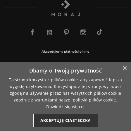
TikTok
Facebook
YouTube
Pinterest
Instagram
Akceptujemy płatności olnine
×
Dbamy o Twoją prywatność
Ta strona korzysta z plików cookie, aby zapewnić lepszą
Paczki wysyłamy za pośrednictwem
wygodę użytkowania. Korzystając z tej strony, wyrażasz
zgodę na używanie przez nas wszystkich plików cookie
zgodnie z warunkami naszej polityki plików cookie.
Dowiedz się więcej
AKCEPTUJĘ CIASTECZKA