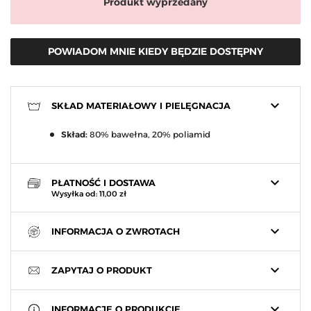
Produkt wyprzedany
POWIADOM MNIE KIEDY BĘDZIE DOSTĘPNY
keyboard_arrow_down
SKŁAD MATERIAŁOWY I PIELĘGNACJA
Skład:
80% bawełna, 20% poliamid
keyboard_arrow_down
PŁATNOŚĆ I DOSTAWA
Wysyłka od: 11,00 zł
keyboard_arrow_down
INFORMACJA O ZWROTACH
keyboard_arrow_down
ZAPYTAJ O PRODUKT
keyboard_arrow_down
INFORMACJE O PRODUKCIE