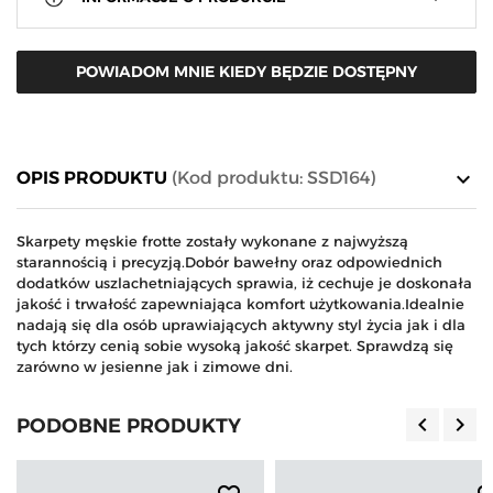
POWIADOM MNIE KIEDY BĘDZIE DOSTĘPNY
keyboard_arrow_down
OPIS PRODUKTU
(Kod produktu: SSD164)
Skarpety męskie frotte zostały wykonane z najwyższą
starannością i precyzją.Dobór bawełny oraz odpowiednich
dodatków uszlachetniających sprawia, iż cechuje je doskonała
jakość i trwałość zapewniająca komfort użytkowania.Idealnie
nadają się dla osób uprawiających aktywny styl życia jak i dla
tych którzy cenią sobie wysoką jakość skarpet. Sprawdzą się
zarówno w jesienne jak i zimowe dni.
keyboard_arrow_left
keyboard_arrow_right
PODOBNE PRODUKTY
Poprzedn
Nas