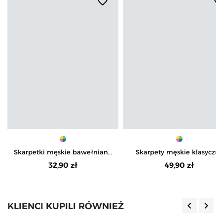
favorite_border
favorite_b
Skarpetki męskie bawełniane
Skarpety męskie klasyczn
casual w kolorowe wzory 3-
fason z wygodnym
32,90 zł
49,90 zł
pak
ściągaczem zabawny mot
jedzenia 4-pak
keyboard_arrow_left
keyboard_arrow_right
KLIENCI KUPILI RÓWNIEŻ
Poprzedn
Nas