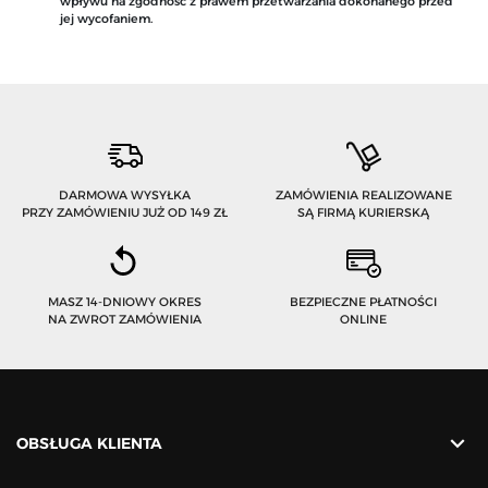
wpływu na zgodność z prawem przetwarzania dokonanego przed
jej wycofaniem.
DARMOWA WYSYŁKA
ZAMÓWIENIA REALIZOWANE
PRZY ZAMÓWIENIU JUŻ OD 149 ZŁ
SĄ FIRMĄ KURIERSKĄ
MASZ 14-DNIOWY OKRES
BEZPIECZNE PŁATNOŚCI
NA ZWROT ZAMÓWIENIA
ONLINE

OBSŁUGA KLIENTA