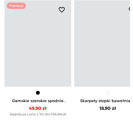
Promocja
favorite_border
favorite_b
Damskie szerokie spodnie
Skarpety stopki bawełnia
lniane z wysokim stanem
męskie białe 3-pak
49,90 zł
18,90 zł
Najniższa cena z 30 dni
119,90 zł