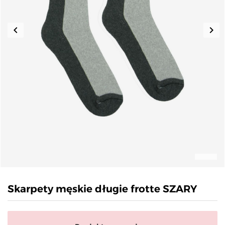
keyboard_arrow_left
keyboard_arrow_right
Poprzedni
Nas
Skarpety męskie długie frotte SZARY