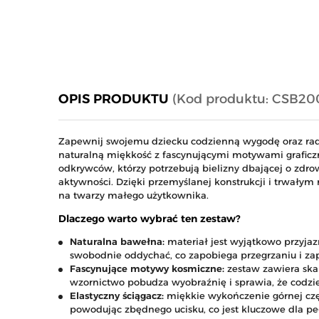
OPIS PRODUKTU
(Kod produktu: CSB20
Zapewnij swojemu dziecku codzienną wygodę oraz rados
naturalną miękkość z fascynującymi motywami graficz
odkrywców, którzy potrzebują bielizny dbającej o zdr
aktywności. Dzięki przemyślanej konstrukcji i trwały
na twarzy małego użytkownika.
Dlaczego warto wybrać ten zestaw?
Naturalna bawełna:
materiał jest wyjątkowo przyjaz
swobodnie oddychać, co zapobiega przegrzaniu i zap
Fascynujące motywy kosmiczne:
zestaw zawiera skarp
wzornictwo pobudza wyobraźnię i sprawia, że codzie
Elastyczny ściągacz:
miękkie wykończenie górnej częś
powodując zbędnego ucisku, co jest kluczowe dla p