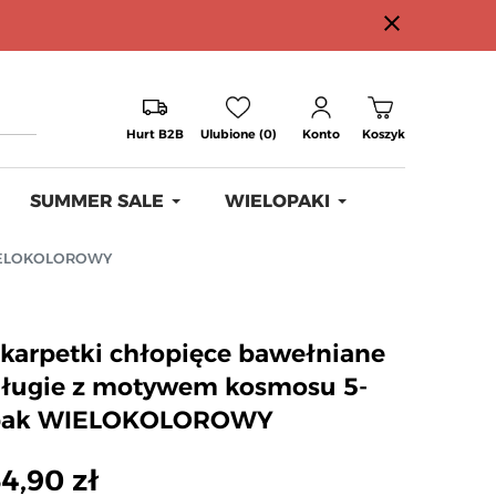
close
Hurt B2B
Ulubione (0)
Konto
Koszyk
SUMMER SALE
WIELOPAKI
WIELOKOLOROWY
karpetki chłopięce bawełniane
ługie z motywem kosmosu 5-
pak WIELOKOLOROWY
4,90 zł