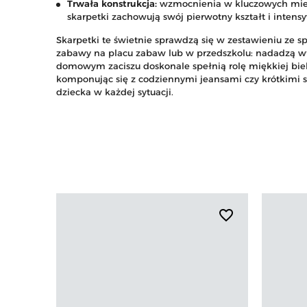
Trwała konstrukcja:
wzmocnienia w kluczowych miejsc
skarpetki zachowują swój pierwotny kształt i intens
Skarpetki te świetnie sprawdzą się w zestawieniu z
zabawy na placu zabaw lub w przedszkolu: nadadzą wt
domowym zaciszu doskonale spełnią rolę miękkiej biel
komponując się z codziennymi jeansami czy krótkimi
dziecka w każdej sytuacji.
favorite_border