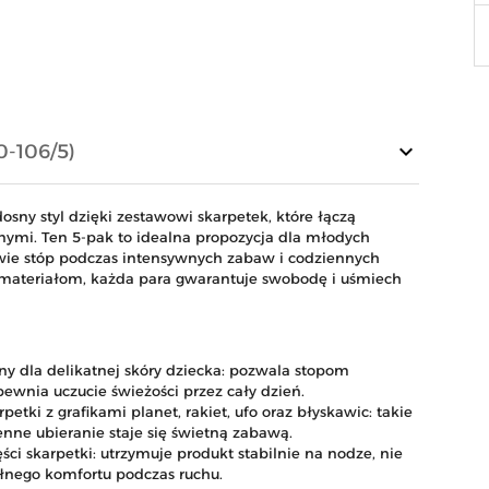
keyboard_arrow_down
0-106/5)
ny styl dzięki zestawowi skarpetek, które łączą
nymi. Ten 5-pak to idealna propozycja dla młodych
owie stóp podczas intensywnych zabaw i codziennych
m materiałom, każda para gwarantuje swobodę i uśmiech
ny dla delikatnej skóry dziecka: pozwala stopom
ewnia uczucie świeżości przez cały dzień.
etki z grafikami planet, rakiet, ufo oraz błyskawic: takie
nne ubieranie staje się świetną zabawą.
ci skarpetki: utrzymuje produkt stabilnie na nodze, nie
ełnego komfortu podczas ruchu.