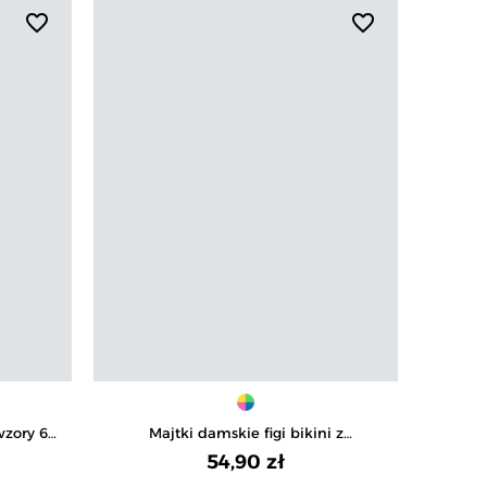
favorite_border
favorite_border
wzory 6-
Majtki damskie figi bikini z
Rajs
elastycznym koronkowym pasem 4-
54,90 zł
pak