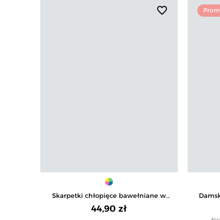
favorite_border
Prom
Skarpetki chłopięce bawełniane w
Damsk
zabawne wzory 6-pak
w
44,90 zł
Naj