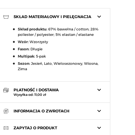
keyboard_arrow_down
SKŁAD MATERIAŁOWY I PIELĘGNACJA
Skład produktu:
67% bawełna / cotton; 28%
poliester / polyester; 5% elastan / elastane
Wzór:
Wzorzysty
Fason:
Długie
Multipak:
5-pak
Sezon:
Jesień, Lato, Wielosezonowy, Wiosna,
Zima
keyboard_arrow_down
PŁATNOŚĆ I DOSTAWA
Wysyłka od: 11,00 zł
keyboard_arrow_down
INFORMACJA O ZWROTACH
keyboard_arrow_down
ZAPYTAJ O PRODUKT