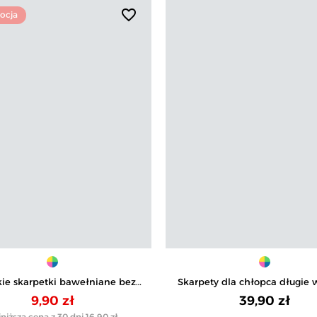
favorite_border
ocja
ie skarpetki bawełniane bez
Skarpety dla chłopca długie 
zoru niskie stopki 3-pak
pak
9,90 zł
39,90 zł
niższa cena z 30 dni
16,90 zł