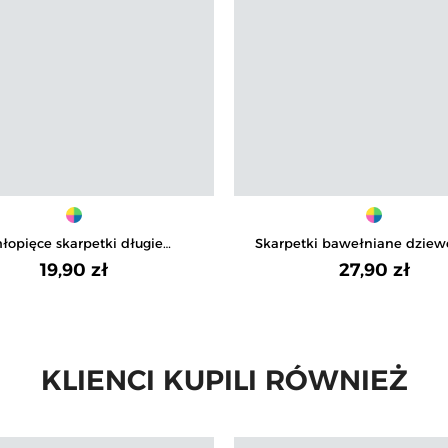
łopięce skarpetki długie
Skarpetki bawełniane dziew
niane w zimowe wzory 3-pak
motywem makaroników 4
19,90 zł
27,90 zł
KLIENCI KUPILI RÓWNIEŻ