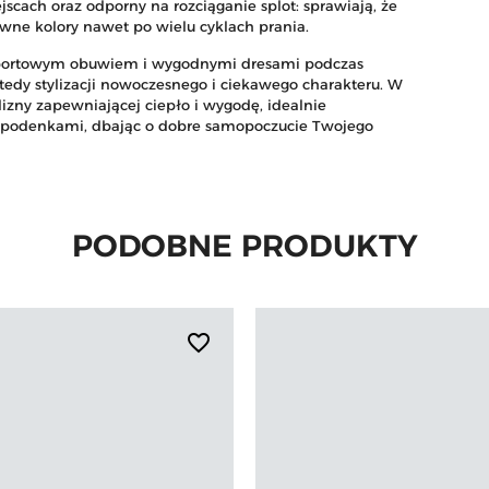
ach oraz odporny na rozciąganie splot: sprawiają, że
ywne kolory nawet po wielu cyklach prania.
e sportowym obuwiem i wygodnymi dresami podczas
edy stylizacji nowoczesnego i ciekawego charakteru. W
izny zapewniającej ciepło i wygodę, idealnie
 spodenkami, dbając o dobre samopoczucie Twojego
PODOBNE PRODUKTY
favorite_border