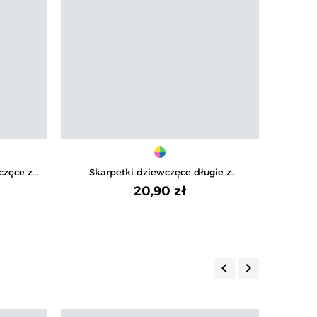
częce z
Skarpetki dziewczęce długie z
Długi
-pak
kwiatowym wzorem 3-pak
20,90 zł
keyboard_arrow_left
keyboard_arrow_right
Poprzedni
Następny