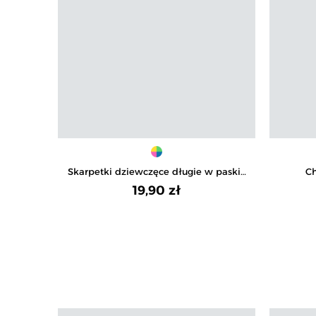
Skarpetki dziewczęce długie w paski i
Ch
kotki 3-pak
baweł
19,90 zł