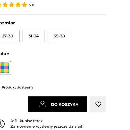
5.0
ozmiar
27-30
31-34
35-38
olor:
arrow_right
Następny
WIELOKOLOROWY
Produkt dostępny
favorite_border
DO KOSZYKA
Jeśli kupisz teraz
Zamówienie wyślemy jeszcze dzisiaj!