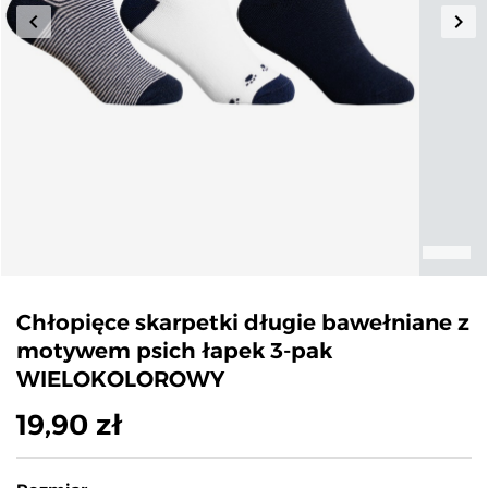
keyboard_arrow_left
keyboard_arrow_right
Poprzedni
Nas
Chłopięce skarpetki długie bawełniane z
motywem psich łapek 3-pak
WIELOKOLOROWY
19,90 zł