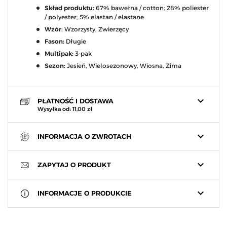
Skład produktu:
67% bawełna / cotton; 28% poliester
/ polyester; 5% elastan / elastane
Wzór:
Wzorzysty, Zwierzęcy
Fason:
Długie
Multipak:
3-pak
Sezon:
Jesień, Wielosezonowy, Wiosna, Zima
keyboard_arrow_down
PŁATNOŚĆ I DOSTAWA
Wysyłka od: 11,00 zł
keyboard_arrow_down
INFORMACJA O ZWROTACH
keyboard_arrow_down
ZAPYTAJ O PRODUKT
keyboard_arrow_down
INFORMACJE O PRODUKCIE