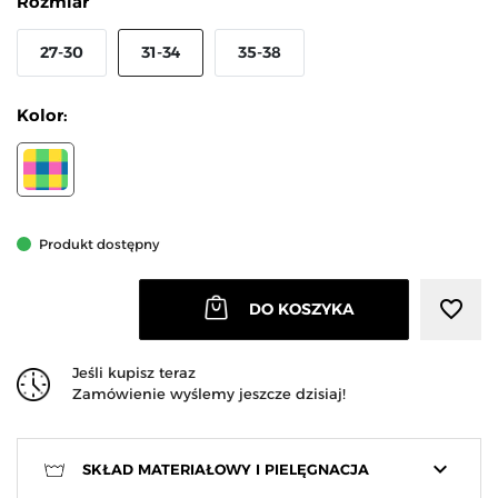
Rozmiar
27-30
31-34
35-38
Kolor:
WIELOKOLOROWY
Produkt dostępny
favorite_border
DO KOSZYKA
Jeśli kupisz teraz
Zamówienie wyślemy jeszcze dzisiaj!
keyboard_arrow_down
SKŁAD MATERIAŁOWY I PIELĘGNACJA