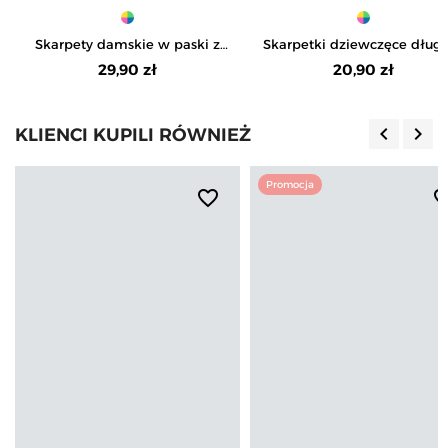
Skarpety damskie w paski z
Skarpetki dziewczęce długi
wiskozy 3-pak
kwiatowym wzorem 3-pa
29,90 zł
20,90 zł
keyboard_arrow_left
keyboard_arrow_right
KLIENCI KUPILI RÓWNIEŻ
Poprzedn
Nas
Promocja
favorite_border
favorite_b