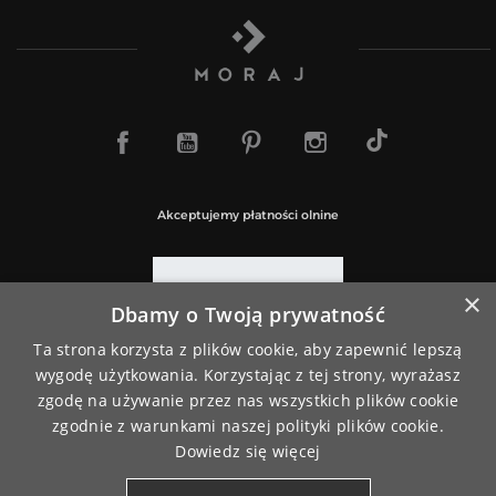
TikTok
Facebook
YouTube
Pinterest
Instagram
Akceptujemy płatności olnine
×
Dbamy o Twoją prywatność
Paczki wysyłamy za pośrednictwem
Ta strona korzysta z plików cookie, aby zapewnić lepszą
wygodę użytkowania. Korzystając z tej strony, wyrażasz
zgodę na używanie przez nas wszystkich plików cookie
zgodnie z warunkami naszej polityki plików cookie.
Dowiedz się więcej