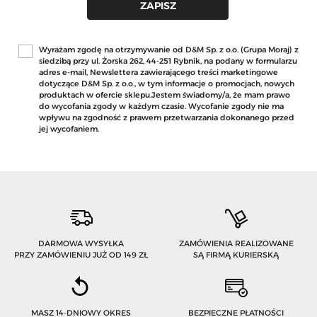
Wyrażam zgodę na otrzymywanie od D&M Sp. z o.o. (Grupa Moraj) z
siedzibą przy ul. Żorska 262, 44-251 Rybnik, na podany w formularzu
adres e-mail, Newslettera zawierającego treści marketingowe
dotyczące D&M Sp. z o.o., w tym informacje o promocjach, nowych
produktach w ofercie sklepu.Jestem świadomy/a, że mam prawo
do wycofania zgody w każdym czasie. Wycofanie zgody nie ma
wpływu na zgodność z prawem przetwarzania dokonanego przed
jej wycofaniem.
DARMOWA WYSYŁKA
ZAMÓWIENIA REALIZOWANE
PRZY ZAMÓWIENIU JUŻ OD 149 ZŁ
SĄ FIRMĄ KURIERSKĄ
MASZ 14-DNIOWY OKRES
BEZPIECZNE PŁATNOŚCI