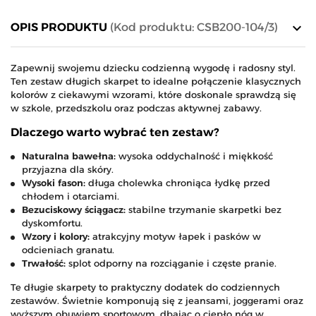
keyboard_arrow_down
OPIS PRODUKTU
(Kod produktu: CSB200-104/3)
Zapewnij swojemu dziecku codzienną wygodę i radosny styl.
Ten zestaw długich skarpet to idealne połączenie klasycznych
kolorów z ciekawymi wzorami, które doskonale sprawdzą się
w szkole, przedszkolu oraz podczas aktywnej zabawy.
Dlaczego warto wybrać ten zestaw?
Naturalna bawełna:
wysoka oddychalność i miękkość
przyjazna dla skóry.
Wysoki fason:
długa cholewka chroniąca łydkę przed
chłodem i otarciami.
Bezuciskowy ściągacz:
stabilne trzymanie skarpetki bez
dyskomfortu.
Wzory i kolory:
atrakcyjny motyw łapek i pasków w
odcieniach granatu.
Trwałość:
splot odporny na rozciąganie i częste pranie.
Te długie skarpety to praktyczny dodatek do codziennych
zestawów. Świetnie komponują się z jeansami, joggerami oraz
wyższym obuwiem sportowym, dbając o ciepło nóg w