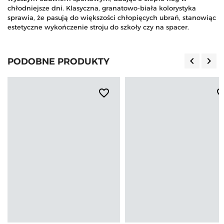
chłodniejsze dni. Klasyczna, granatowo-biała kolorystyka
sprawia, że pasują do większości chłopięcych ubrań, stanowiąc
estetyczne wykończenie stroju do szkoły czy na spacer.
keyboard_arrow_left
keyboard_arrow_right
PODOBNE PRODUKTY
Poprzedn
Nas
favorite_border
favorite_b