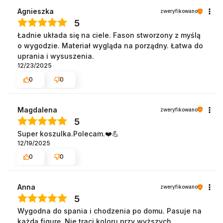
Agnieszka
zweryfikowano
5
Ładnie układa się na ciele. Fason stworzony z myślą
o wygodzie. Materiał wygląda na porządny. Łatwa do
uprania i wysuszenia.
12/23/2025
0
0
Magdalena
zweryfikowano
5
Super koszulka.Polecam.❤️💪
12/19/2025
0
0
Anna
zweryfikowano
5
Wygodna do spania i chodzenia po domu. Pasuje na
każdą figurę. Nie traci koloru przy wyższych