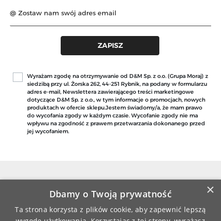
Wyrażam zgodę na otrzymywanie od D&M Sp. z o.o. (Grupa Moraj) z
siedzibą przy ul. Żorska 262, 44-251 Rybnik, na podany w formularzu
adres e-mail, Newslettera zawierającego treści marketingowe
dotyczące D&M Sp. z o.o., w tym informacje o promocjach, nowych
produktach w ofercie sklepu.Jestem świadomy/a, że mam prawo
do wycofania zgody w każdym czasie. Wycofanie zgody nie ma
wpływu na zgodność z prawem przetwarzania dokonanego przed
jej wycofaniem.
×
Dbamy o Twoją prywatność
Ta strona korzysta z plików cookie, aby zapewnić lepszą
DARMOWA WYSYŁKA
ZAMÓWIENIA REALIZOWANE
PRZY ZAMÓWIENIU JUŻ OD 149 ZŁ
SĄ FIRMĄ KURIERSKĄ
wygodę użytkowania. Korzystając z tej strony, wyrażasz