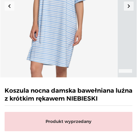
keyboard_arrow_left
keyboard_arrow_right
Poprzedni
Nas
Koszula nocna damska bawełniana luźna
z krótkim rękawem NIEBIESKI
Produkt wyprzedany