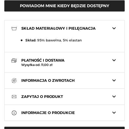
POWIADOM MNIE KIEDY BĘDZIE DOSTĘPNY
keyboard_arrow_down
SKŁAD MATERIAŁOWY I PIELĘGNACJA
Skład:
95% bawełna, 5% elastan
keyboard_arrow_down
PŁATNOŚĆ I DOSTAWA
Wysyłka od: 11,00 zł
keyboard_arrow_down
INFORMACJA O ZWROTACH
keyboard_arrow_down
ZAPYTAJ O PRODUKT
keyboard_arrow_down
INFORMACJE O PRODUKCIE