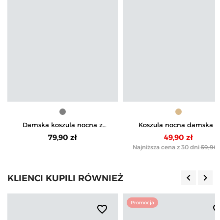
Damska koszula nocna z
Koszula nocna damska z
krótkim rękawem z
krótkim rękawem i koron
79,90 zł
49,90 zł
nadrukiem kota
Najniższa cena z 30 dni
59,90 
keyboard_arrow_left
keyboard_arrow_right
KLIENCI KUPILI RÓWNIEŻ
Poprzedn
Nas
Promocja
favorite_border
favorite_b