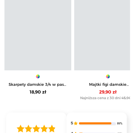
Skarpety damskie 3/4 w paski
Majtki figi damskie
3-pak
bawełniane z koronkową
18,90 zł
29,90 zł
wstawką 4-pak
Najniższa cena z 30 dni
45,90 
5
89%