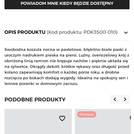
POWIADOM MNIE KIEDY BĘDZIE DOSTĘPNY
keyboard_arrow_down
OPIS PRODUKTU
(Kod produktu: PDK3500-010)
Swobodna koszula nocna w pastelowe, błękitno-białe paski z
uroczym nadrukiem pieska na piersi. Luźny, oversizeĺowy krój z
obniżoną linią ramion nie krępuje ruchów i pięknie układa się
na sylwetce. Okrągły dekolt, krótkie rękawy oraz długość przed
kolano zapewniają komfort o każdej porze roku, a drobne
rozcięcia po bokach dodają wygody. Idealna na spokojny sen i
leniwe poranki w domowym zaciszu.
keyboard_arrow_left
keyboard_arrow_right
PODOBNE PRODUKTY
Poprzedn
Nas
Promocja
favorite_border
favorite_b