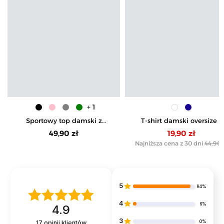
+ 1
Sportowy top damski z
T-shirt damski oversize z
krótkim rękawem
nadrukiem
49,90 zł
19,90 zł
Najniższa cena z 30 dni
44,90 
5
94%
4
6%
4.9
3
0%
17
opinii klientów