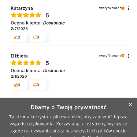
Katarzyna
zweryfikowano
5
Ocena klienta:
Doskonale
2/7/2026
0
0
Elżbieta
zweryfikowano
5
Ocena klienta:
Doskonale
2/1/2026
0
0
×
Gabriela
zweryfikowano
Dbamy o Twoją prywatność
4
Ta strona korzysta z plików cookie, aby zapewnić lepszą
Ocena klienta:
Dobrze
wygodę użytkowania. Korzystając z tej strony, wyrażasz
1/31/2026
zgodę na używanie przez nas wszystkich plików cookie
0
0