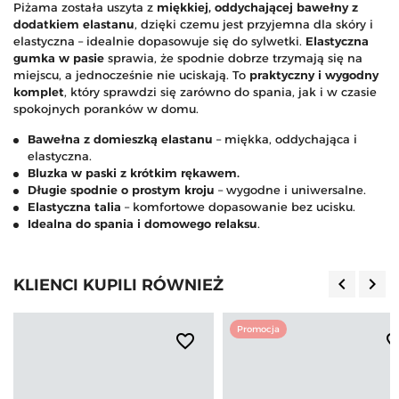
Piżama została uszyta z
miękkiej, oddychającej bawełny z
dodatkiem elastanu
, dzięki czemu jest przyjemna dla skóry i
elastyczna – idealnie dopasowuje się do sylwetki.
Elastyczna
gumka w pasie
sprawia, że spodnie dobrze trzymają się na
miejscu, a jednocześnie nie uciskają. To
praktyczny i wygodny
komplet
, który sprawdzi się zarówno do spania, jak i w czasie
spokojnych poranków w domu.
Bawełna z domieszką elastanu
– miękka, oddychająca i
elastyczna.
Bluzka w paski z krótkim rękawem.
Długie spodnie o prostym kroju
– wygodne i uniwersalne.
Elastyczna talia
– komfortowe dopasowanie bez ucisku.
Idealna do spania i domowego relaksu
.
keyboard_arrow_left
keyboard_arrow_right
KLIENCI KUPILI RÓWNIEŻ
Poprzedn
Nas
Promocja
favorite_border
favorite_b