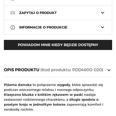
keyboard_arrow_down
ZAPYTAJ O PRODUKT
keyboard_arrow_down
INFORMACJE O PRODUKCIE
POWIADOM MNIE KIEDY BĘDZIE DOSTĘPNY
keyboard_arrow_down
OPIS PRODUKTU
(Kod produktu: PDD4600-020)
Piżama damska
to połączenie
wygody
, które sprawdzi się
podczas wieczornego relaksu i nocnego odpoczynku.
Klasyczna bluzka z krótkim rękawem w paski
nadaje
zestawowi codziennego charakteru, a
długie spodnie o
prostym kroju w jednolitym kolorze
zapewniają komfort i
swobodę ruchów.