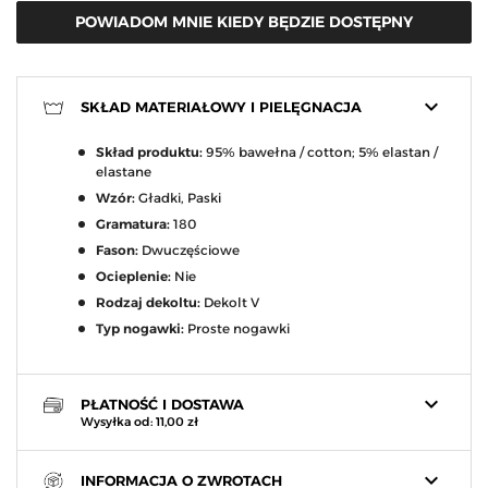
POWIADOM MNIE KIEDY BĘDZIE DOSTĘPNY
keyboard_arrow_down
SKŁAD MATERIAŁOWY I PIELĘGNACJA
Skład produktu:
95% bawełna / cotton; 5% elastan /
elastane
Wzór:
Gładki, Paski
Gramatura:
180
Fason:
Dwuczęściowe
Ocieplenie:
Nie
Rodzaj dekoltu:
Dekolt V
Typ nogawki:
Proste nogawki
keyboard_arrow_down
PŁATNOŚĆ I DOSTAWA
Wysyłka od: 11,00 zł
keyboard_arrow_down
INFORMACJA O ZWROTACH