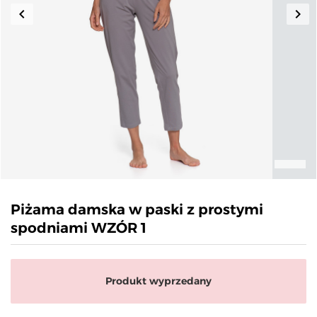
keyboard_arrow_left
keyboard_arrow_right
Poprzedni
Nas
Piżama damska w paski z prostymi
spodniami WZÓR 1
Produkt wyprzedany