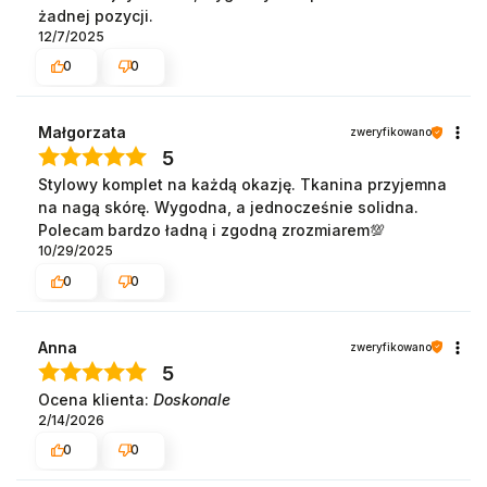
żadnej pozycji.
12/7/2025
0
0
Małgorzata
zweryfikowano
5
Stylowy komplet na każdą okazję. Tkanina przyjemna
na nagą skórę. Wygodna, a jednocześnie solidna.
Polecam bardzo ładną i zgodną zrozmiarem💯
10/29/2025
0
0
Anna
zweryfikowano
5
Ocena klienta:
Doskonale
2/14/2026
0
0