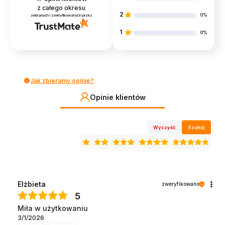
z całego okresu
2
0%
zebranych i zweryfikowanych przez
1
0%
Jak zbieramy opinie?
Opinie klientów
Wyczyść
Szukaj
Elżbieta
zweryfikowano
5
Miła w użytkowaniu
3/1/2026