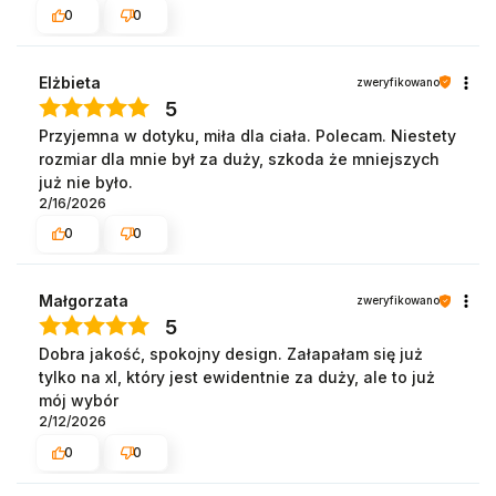
0
0
Elżbieta
zweryfikowano
5
Przyjemna w dotyku, miła dla ciała. Polecam. Niestety
rozmiar dla mnie był za duży, szkoda że mniejszych
już nie było.
2/16/2026
0
0
Małgorzata
zweryfikowano
5
Dobra jakość, spokojny design. Załapałam się już
tylko na xl, który jest ewidentnie za duży, ale to już
mój wybór
2/12/2026
0
0