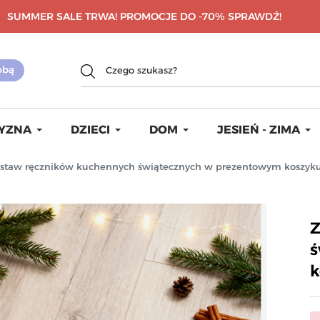
SUMMER SALE TRWA! PROMOCJE DO -70%
SPRAWDŹ!
YZNA
DZIECI
DOM
JESIEŃ - ZIMA
staw ręczników kuchennych świątecznych w prezentowym kosz
Z
ś