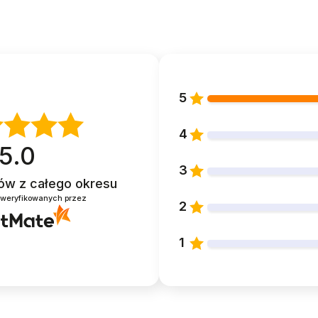
5
4
5.0
3
ntów
z całego okresu
zweryfikowanych przez
2
1