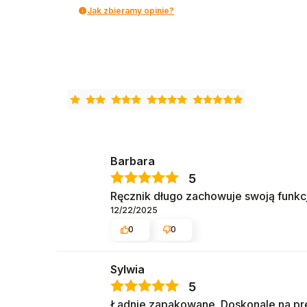
Jak zbieramy opinie?
Barbara
5
Ręcznik długo zachowuje swoją funkcję
12/22/2025
0
0
Sylwia
5
Ładnie zapakowane. Doskonale na pr