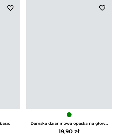
favorite_border
favorite_border
basic
Damska dzianinowa opaska na głowe
Damski
z kokardą
19,90 zł