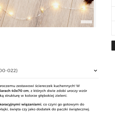
keyboard_arrow_down
00-022)
uroczemu zestawowi ściereczek kuchennych! W
miarach 40x70 cm
, z których dwie zdobi uroczy wzór
ą strukturę w kolorze głębokiej zieleni.
koracyjnymi wiązaniami
, co czyni go gotowym do
ki, święta czy jako dodatek do paczki świątecznej.