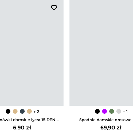
favorite_border
+ 2
+ 1
nówki damskie lycra 15 DEN 2-
Spodnie damskie dresowe 
pak
6,90 zł
69,90 zł