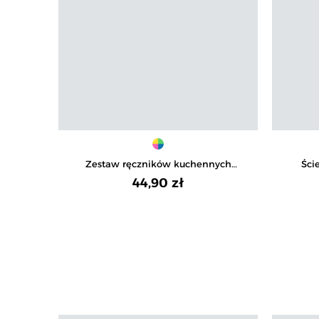
Zestaw ręczników kuchennych
Ści
bawełnianych w ozdobnym koszyku 3-
wytrz
44,90 zł
pak