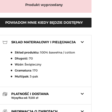
Produkt wyprzedany
POWIADOM MNIE KIEDY BĘDZIE DOSTĘPNY
keyboard_arrow_down
SKŁAD MATERIAŁOWY I PIELĘGNACJA
Skład produktu:
100% bawełna / cotton
arrow_right
Następny
Długość:
70
Wzór:
Świąteczny
Gramatura:
170
Multipak:
3-pak
keyboard_arrow_down
PŁATNOŚĆ I DOSTAWA
Wysyłka od: 11,00 zł
keyboard_arrow_down
INFORMACJA O ZWROTACH