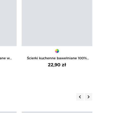
iane w
Ścierki kuchenne bawełniane 100%
Z
3-pak
eleganckie ręczniki do kuchni 3-pak
22,90 zł
keyboard_arrow_left
keyboard_arrow_right
Poprzedni
Następny