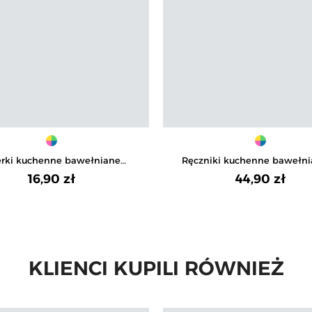
erki kuchenne bawełniane
Ręczniki kuchenne bawełn
ymałe i chłonne praktyczny
prezentowym opakowaniu 
16,90 zł
44,90 zł
prezent 2-pak
KLIENCI KUPILI RÓWNIEŻ