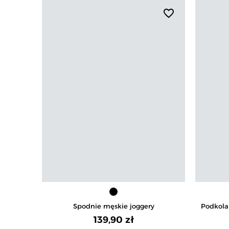
favorite_border
Spodnie męskie joggery
Podkola
139,90 zł