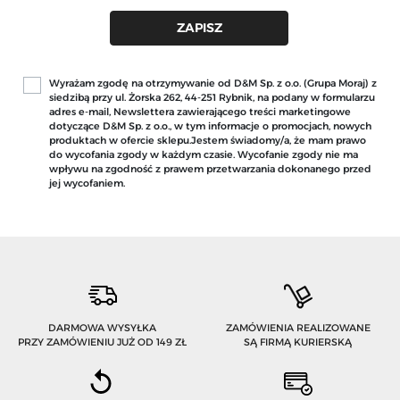
Wyrażam zgodę na otrzymywanie od D&M Sp. z o.o. (Grupa Moraj) z
siedzibą przy ul. Żorska 262, 44-251 Rybnik, na podany w formularzu
adres e-mail, Newslettera zawierającego treści marketingowe
dotyczące D&M Sp. z o.o., w tym informacje o promocjach, nowych
produktach w ofercie sklepu.Jestem świadomy/a, że mam prawo
do wycofania zgody w każdym czasie. Wycofanie zgody nie ma
wpływu na zgodność z prawem przetwarzania dokonanego przed
jej wycofaniem.
DARMOWA WYSYŁKA
ZAMÓWIENIA REALIZOWANE
PRZY ZAMÓWIENIU JUŻ OD 149 ZŁ
SĄ FIRMĄ KURIERSKĄ