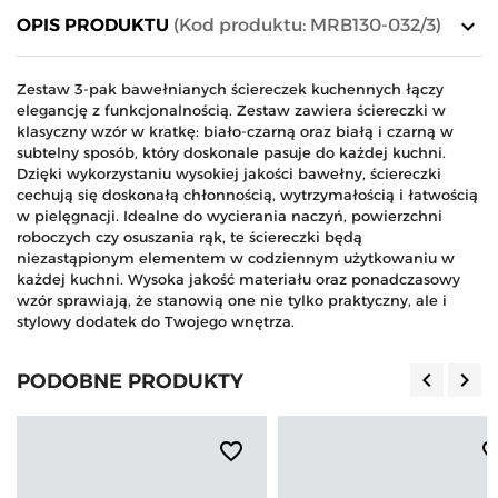
keyboard_arrow_down
OPIS PRODUKTU
(Kod produktu: MRB130-032/3)
Zestaw 3-pak bawełnianych ściereczek kuchennych łączy
elegancję z funkcjonalnością. Zestaw zawiera ściereczki w
klasyczny wzór w kratkę: biało-czarną oraz białą i czarną w
subtelny sposób, który doskonale pasuje do każdej kuchni.
Dzięki wykorzystaniu wysokiej jakości bawełny, ściereczki
cechują się doskonałą chłonnością, wytrzymałością i łatwością
w pielęgnacji. Idealne do wycierania naczyń, powierzchni
roboczych czy osuszania rąk, te ściereczki będą
niezastąpionym elementem w codziennym użytkowaniu w
każdej kuchni. Wysoka jakość materiału oraz ponadczasowy
wzór sprawiają, że stanowią one nie tylko praktyczny, ale i
stylowy dodatek do Twojego wnętrza.
keyboard_arrow_left
keyboard_arrow_right
PODOBNE PRODUKTY
Poprzedn
Nas
favorite_border
favorite_b