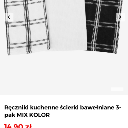
keyboard_arrow_left
keyboard_arrow_right
Poprzedni
Nas
Ręczniki kuchenne ścierki bawełniane 3-
pak MIX KOLOR
14,90 zł