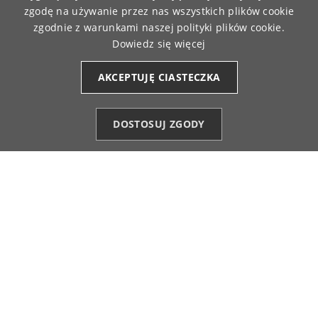
zgodę na używanie przez nas wszystkich plików cookie
zgodnie z warunkami naszej polityki plików cookie.
Dowiedz się więcej
AKCEPTUJĘ CIASTECZKA
TikTok
DOSTOSUJ ZGODY
Facebook
YouTube
Pinterest
Instagram
Kategorie
Ulubione (0)
Start
Konto
Koszyk
Akceptujemy płatności olnine
Paczki wysyłamy za pośrednictwem