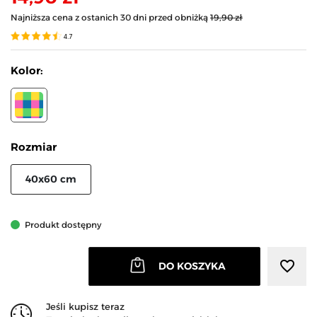
Najniższa cena z ostanich 30 dni przed obniżką
19,90 zł
4.7
Kolor:
MIX KOLOR
Rozmiar
40x60 cm
Produkt dostępny
favorite_border
DO KOSZYKA
Jeśli kupisz teraz