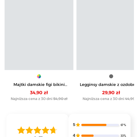
Majtki damskie figi bikini
Legginsy damskie z ozdob
bawełniane z koronką 6-pak
zamkiem z boku
34,90 zł
29,90 zł
Najniższa cena z 30 dni
54,90 zł
Najniższa cena z 30 dni
44,99 
5
67%
4
33%