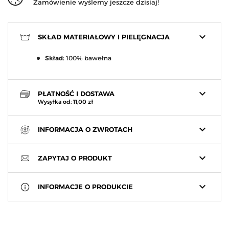
Zamówienie wyślemy jeszcze dzisiaj!
keyboard_arrow_down
SKŁAD MATERIAŁOWY I PIELĘGNACJA
Skład:
100% bawełna
keyboard_arrow_down
PŁATNOŚĆ I DOSTAWA
Wysyłka od: 11,00 zł
keyboard_arrow_down
INFORMACJA O ZWROTACH
keyboard_arrow_down
ZAPYTAJ O PRODUKT
keyboard_arrow_down
INFORMACJE O PRODUKCIE