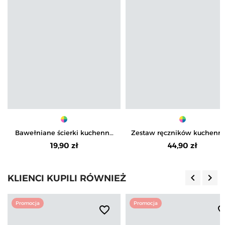
Bawełniane ścierki kuchenne
Zestaw ręczników kuchenn
3-pak
bawełnianych w ozdobny
19,90 zł
44,90 zł
koszyku 3-pak
keyboard_arrow_left
keyboard_arrow_right
KLIENCI KUPILI RÓWNIEŻ
Poprzedn
Nas
Promocja
Promocja
favorite_border
favorite_b