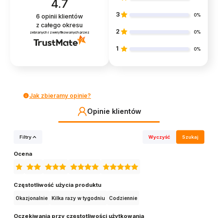
4.7
3
0%
6
opinii klientów
z całego okresu
2
0%
zebranych i zweryfikowanych przez
1
0%
Jak zbieramy opinie?
Opinie klientów
Filtry
Wyczyść
Szukaj
Ocena
Częstotliwość użycia produktu
Okazjonalnie
Kilka razy w tygodniu
Codziennie
Oczekiwania przy częstotliwości użytkowania