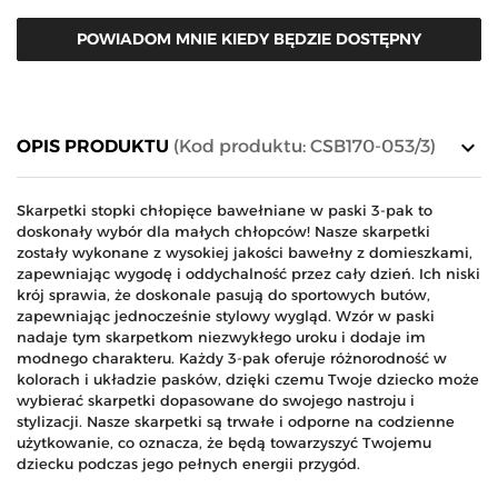
POWIADOM MNIE KIEDY BĘDZIE DOSTĘPNY
keyboard_arrow_down
OPIS PRODUKTU
(Kod produktu: CSB170-053/3)
Skarpetki stopki chłopięce bawełniane w paski 3-pak to
doskonały wybór dla małych chłopców! Nasze skarpetki
zostały wykonane z wysokiej jakości bawełny z domieszkami,
zapewniając wygodę i oddychalność przez cały dzień. Ich niski
krój sprawia, że doskonale pasują do sportowych butów,
zapewniając jednocześnie stylowy wygląd. Wzór w paski
nadaje tym skarpetkom niezwykłego uroku i dodaje im
modnego charakteru. Każdy 3-pak oferuje różnorodność w
kolorach i układzie pasków, dzięki czemu Twoje dziecko może
wybierać skarpetki dopasowane do swojego nastroju i
stylizacji. Nasze skarpetki są trwałe i odporne na codzienne
użytkowanie, co oznacza, że będą towarzyszyć Twojemu
dziecku podczas jego pełnych energii przygód.