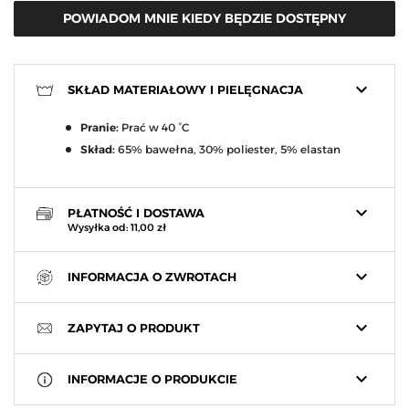
POWIADOM MNIE KIEDY BĘDZIE DOSTĘPNY
keyboard_arrow_down
SKŁAD MATERIAŁOWY I PIELĘGNACJA
Pranie:
Prać w 40 °C
Skład:
65% bawełna, 30% poliester, 5% elastan
keyboard_arrow_down
PŁATNOŚĆ I DOSTAWA
Wysyłka od: 11,00 zł
keyboard_arrow_down
INFORMACJA O ZWROTACH
keyboard_arrow_down
ZAPYTAJ O PRODUKT
keyboard_arrow_down
INFORMACJE O PRODUKCIE