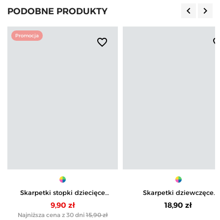
keyboard_arrow_left
keyboard_arrow_right
PODOBNE PRODUKTY
Poprzedn
Nas
Promocja
favorite_border
favorite_b
Skarpetki stopki dziecięce
Skarpetki dziewczęce
kolorowe z ABS 3-pak
bawełniane w kokardki 3-
9,90 zł
18,90 zł
Najniższa cena z 30 dni
15,90 zł