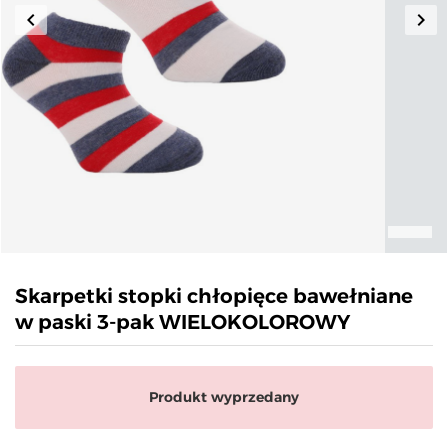
keyboard_arrow_left
keyboard_arrow_right
Poprzedni
Nas
Skarpetki stopki chłopięce bawełniane
w paski 3-pak WIELOKOLOROWY
Produkt wyprzedany