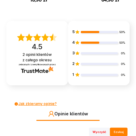
12-pak
5
50%
4
50%
4.5
3
0%
2
opinii klientów
z całego okresu
2
0%
zebranych i zweryfikowanych przez
1
0%
Jak zbieramy opinie?
Opinie klientów
Wyczyść
Szukaj