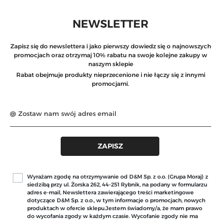
NEWSLETTER
Zapisz się do newslettera i jako pierwszy dowiedz się o najnowszych
promocjach oraz otrzymaj 10% rabatu na swoje kolejne zakupy w
naszym sklepie
Rabat obejmuje produkty nieprzecenione i nie łączy się z innymi
promocjami.
Wyrażam zgodę na otrzymywanie od D&M Sp. z o.o. (Grupa Moraj) z
siedzibą przy ul. Żorska 262, 44-251 Rybnik, na podany w formularzu
adres e-mail, Newslettera zawierającego treści marketingowe
dotyczące D&M Sp. z o.o., w tym informacje o promocjach, nowych
produktach w ofercie sklepu.Jestem świadomy/a, że mam prawo
do wycofania zgody w każdym czasie. Wycofanie zgody nie ma