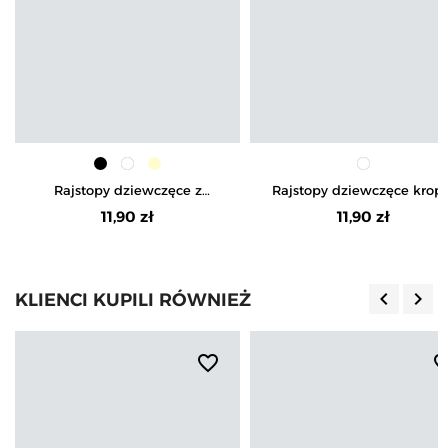
Rajstopy dziewczęce z
Rajstopy dziewczęce kropk
microfibry 40DEN
15DEN
11,90 zł
11,90 zł
keyboard_arrow_left
keyboard_arrow_right
KLIENCI KUPILI RÓWNIEŻ
Poprzedn
Nas
favorite_border
favorite_b