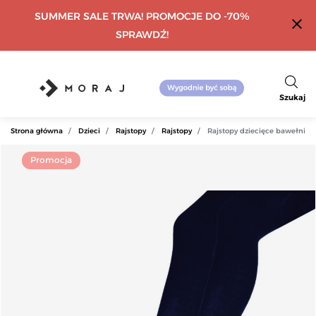
SUMMER SALE TRWA! PROMOCJE DO -70%
close
SPRAWDŹ!
Szukaj
Strona główna
Dzieci
Rajstopy
Rajstopy
Rajstopy dziecięce bawełnia
Promocja