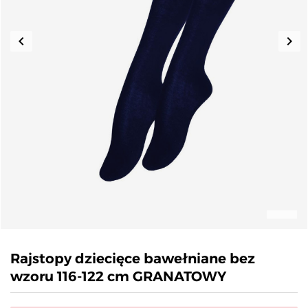
keyboard_arrow_left
keyboard_arrow_right
Poprzedni
Nas
Rajstopy dziecięce bawełniane bez
wzoru 116-122 cm GRANATOWY