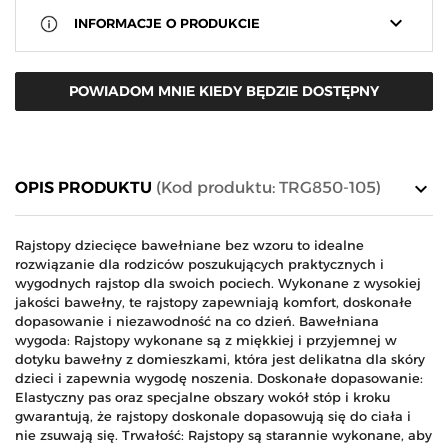
keyboard_arrow_down
INFORMACJE O PRODUKCIE
POWIADOM MNIE KIEDY BĘDZIE DOSTĘPNY
keyboard_arrow_down
OPIS PRODUKTU
(Kod produktu: TRG850-105)
Rajstopy dziecięce bawełniane bez wzoru to idealne
rozwiązanie dla rodziców poszukujących praktycznych i
wygodnych rajstop dla swoich pociech. Wykonane z wysokiej
jakości bawełny, te rajstopy zapewniają komfort, doskonałe
dopasowanie i niezawodność na co dzień. Bawełniana
wygoda: Rajstopy wykonane są z miękkiej i przyjemnej w
dotyku bawełny z domieszkami, która jest delikatna dla skóry
dzieci i zapewnia wygodę noszenia. Doskonałe dopasowanie:
Elastyczny pas oraz specjalne obszary wokół stóp i kroku
gwarantują, że rajstopy doskonale dopasowują się do ciała i
nie zsuwają się. Trwałość: Rajstopy są starannie wykonane, aby