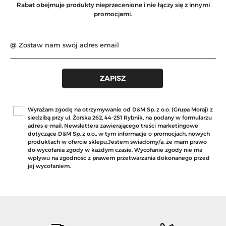
Rabat obejmuje produkty nieprzecenione i nie łączy się z innymi
promocjami.
Wyrażam zgodę na otrzymywanie od D&M Sp. z o.o. (Grupa Moraj) z
siedzibą przy ul. Żorska 262, 44-251 Rybnik, na podany w formularzu
adres e-mail, Newslettera zawierającego treści marketingowe
dotyczące D&M Sp. z o.o., w tym informacje o promocjach, nowych
produktach w ofercie sklepu.Jestem świadomy/a, że mam prawo
do wycofania zgody w każdym czasie. Wycofanie zgody nie ma
wpływu na zgodność z prawem przetwarzania dokonanego przed
jej wycofaniem.