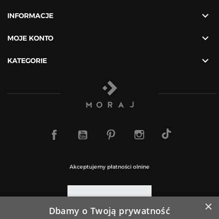

INFORMACJE

MOJE KONTO

KATEGORIE
TikTok
Facebook
YouTube
Pinterest
Instagram
Akceptujemy płatności olnine
×
Dbamy o Twoją prywatność