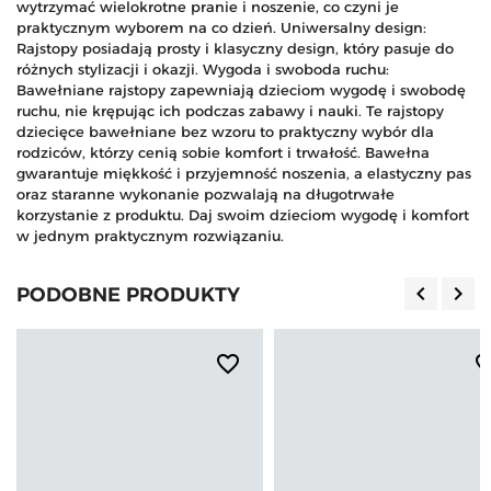
wytrzymać wielokrotne pranie i noszenie, co czyni je
praktycznym wyborem na co dzień. Uniwersalny design:
Rajstopy posiadają prosty i klasyczny design, który pasuje do
różnych stylizacji i okazji. Wygoda i swoboda ruchu:
Bawełniane rajstopy zapewniają dzieciom wygodę i swobodę
ruchu, nie krępując ich podczas zabawy i nauki. Te rajstopy
dziecięce bawełniane bez wzoru to praktyczny wybór dla
rodziców, którzy cenią sobie komfort i trwałość. Bawełna
gwarantuje miękkość i przyjemność noszenia, a elastyczny pas
oraz staranne wykonanie pozwalają na długotrwałe
korzystanie z produktu. Daj swoim dzieciom wygodę i komfort
w jednym praktycznym rozwiązaniu.
keyboard_arrow_left
keyboard_arrow_right
PODOBNE PRODUKTY
Poprzedn
Nas
favorite_border
favorite_b