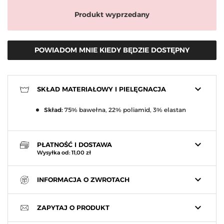
Produkt wyprzedany
POWIADOM MNIE KIEDY BĘDZIE DOSTĘPNY
keyboard_arrow_down
SKŁAD MATERIAŁOWY I PIELĘGNACJA
Skład:
75% bawełna, 22% poliamid, 3% elastan
keyboard_arrow_down
PŁATNOŚĆ I DOSTAWA
Wysyłka od: 11,00 zł
keyboard_arrow_down
INFORMACJA O ZWROTACH
keyboard_arrow_down
ZAPYTAJ O PRODUKT