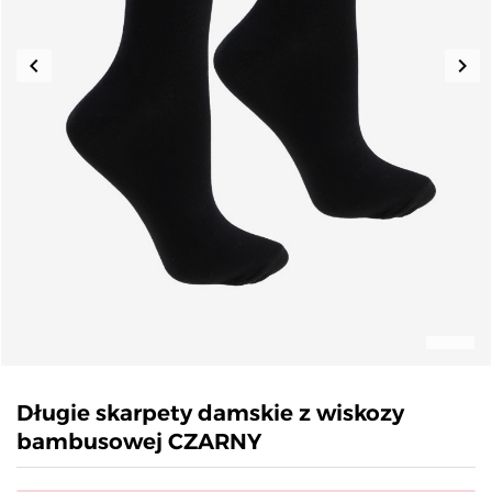
keyboard_arrow_left
keyboard_arrow_right
Poprzedni
Nas
Długie skarpety damskie z wiskozy
bambusowej CZARNY