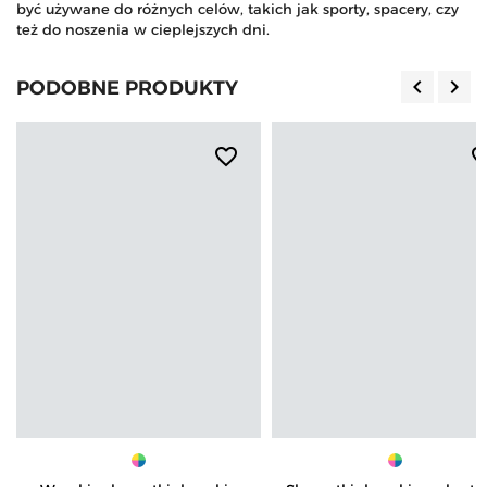
być używane do różnych celów, takich jak sporty, spacery, czy
też do noszenia w cieplejszych dni.
keyboard_arrow_left
keyboard_arrow_right
PODOBNE PRODUKTY
Poprzedn
Nas
favorite_border
favorite_b