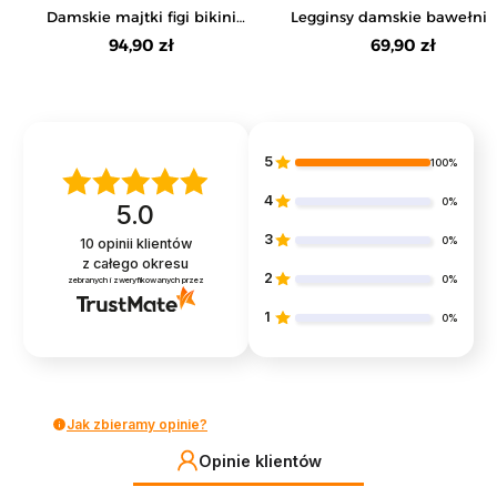
Damskie majtki figi bikini
Legginsy damskie bawełni
bawełniane z koronką 6-pak
z szeroką gumą w pasie
94,90 zł
69,90 zł
5
100%
4
0%
5.0
3
0%
10
opinii klientów
z całego okresu
2
0%
zebranych i zweryfikowanych przez
1
0%
Jak zbieramy opinie?
Opinie klientów