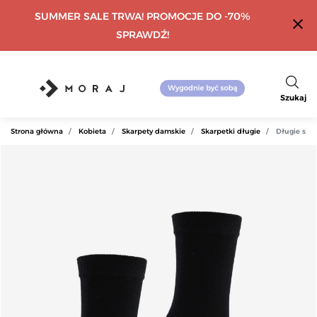
SUMMER SALE TRWA! PROMOCJE DO -70%
close
SPRAWDŹ!
Szukaj
Strona główna
Kobieta
Skarpety damskie
Skarpetki długie
Długie ska