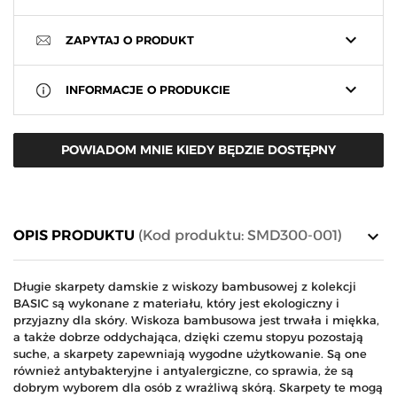
keyboard_arrow_down
ZAPYTAJ O PRODUKT
keyboard_arrow_down
INFORMACJE O PRODUKCIE
POWIADOM MNIE KIEDY BĘDZIE DOSTĘPNY
keyboard_arrow_down
OPIS PRODUKTU
(Kod produktu: SMD300-001)
Długie skarpety damskie z wiskozy bambusowej z kolekcji
BASIC są wykonane z materiału, który jest ekologiczny i
przyjazny dla skóry. Wiskoza bambusowa jest trwała i miękka,
a także dobrze oddychająca, dzięki czemu stopyu pozostają
suche, a skarpety zapewniają wygodne użytkowanie. Są one
również antybakteryjne i antyalergiczne, co sprawia, że są
dobrym wyborem dla osób z wrażliwą skórą. Skarpety te mogą