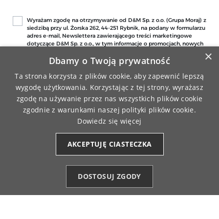
Wyrażam zgodę na otrzymywanie od D&M Sp. z o.o. (Grupa Moraj) z
siedzibą przy ul. Żorska 262, 44-251 Rybnik, na podany w formularzu
adres e-mail, Newslettera zawierającego treści marketingowe
dotyczące D&M Sp. z o.o., w tym informacje o promocjach, nowych
produktach w ofercie sklepu.Jestem świadomy/a, że mam prawo
×
Dbamy o Twoją prywatność
do wycofania zgody w każdym czasie. Wycofanie zgody nie ma
wpływu na zgodność z prawem przetwarzania dokonanego przed
jej wycofaniem.
Ta strona korzysta z plików cookie, aby zapewnić lepszą
wygodę użytkowania. Korzystając z tej strony, wyrażasz
zgodę na używanie przez nas wszystkich plików cookie
zgodnie z warunkami naszej polityki plików cookie.
Dowiedz się więcej
AKCEPTUJĘ CIASTECZKA
DARMOWA WYSYŁKA
ZAMÓWIENIA REALIZOWANE
PRZY ZAMÓWIENIU JUŻ OD 149 ZŁ
SĄ FIRMĄ KURIERSKĄ
DOSTOSUJ ZGODY
Kategorie
Ulubione (0)
Start
Konto
Koszyk
MASZ 14-DNIOWY OKRES
BEZPIECZNE PŁATNOŚCI
NA ZWROT ZAMÓWIENIA
ONLINE