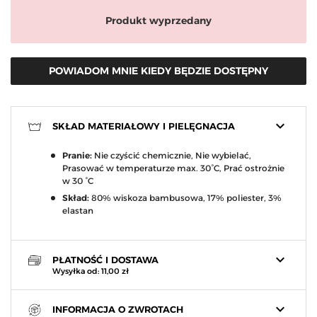
Produkt wyprzedany
POWIADOM MNIE KIEDY BĘDZIE DOSTĘPNY
keyboard_arrow_down
SKŁAD MATERIAŁOWY I PIELĘGNACJA
Pranie:
Nie czyścić chemicznie, Nie wybielać,
Prasować w temperaturze max. 30°C, Prać ostrożnie
w 30 °C
Skład:
80% wiskoza bambusowa, 17% poliester, 3%
elastan
keyboard_arrow_down
PŁATNOŚĆ I DOSTAWA
Wysyłka od: 11,00 zł
keyboard_arrow_down
INFORMACJA O ZWROTACH