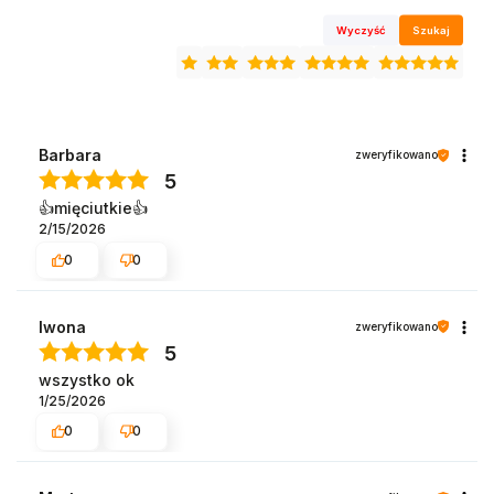
Wyczyść
Szukaj
Barbara
zweryfikowano
5
👍️mięciutkie👍️
2/15/2026
0
0
Iwona
zweryfikowano
5
wszystko ok
1/25/2026
0
0