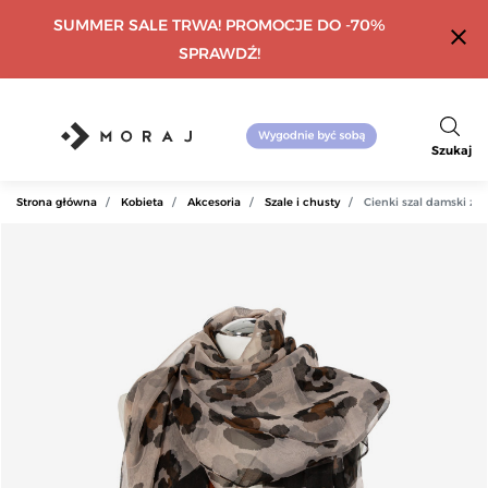
SUMMER SALE TRWA! PROMOCJE DO -70%
close
SPRAWDŹ!
Szukaj
Strona główna
Kobieta
Akcesoria
Szale i chusty
Cienki szal damski z