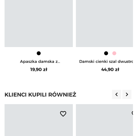
Apaszka damska z
Damski cienki szal dwustro
kwiatowym motywem w stylu
z frędzlami
19,90 zł
44,90 zł
retro
keyboard_arrow_left
keyboard_arrow_right
KLIENCI KUPILI RÓWNIEŻ
Poprzedn
Nas
favorite_border
favorite_b