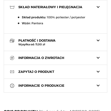
keyboard_arrow_down
SKŁAD MATERIAŁOWY I PIELĘGNACJA
Skład produktu:
100% poliester / polyester
Wzór:
Pantera
keyboard_arrow_down
PŁATNOŚĆ I DOSTAWA
Wysyłka od: 11,00 zł
keyboard_arrow_down
INFORMACJA O ZWROTACH
keyboard_arrow_down
ZAPYTAJ O PRODUKT
keyboard_arrow_down
INFORMACJE O PRODUKCIE