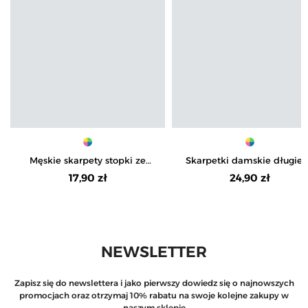
Męskie skarpety stopki ze
Skarpetki damskie długie
wzorem pasków 3-pak
urocze łapki 3-pak
17,90 zł
24,90 zł
NEWSLETTER
Zapisz się do newslettera i jako pierwszy dowiedz się o najnowszych
promocjach oraz otrzymaj 10% rabatu na swoje kolejne zakupy w
naszym sklepie