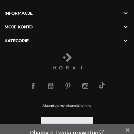

INFORMACJE

MOJE KONTO

KATEGORIE
TikTok
Facebook
YouTube
Pinterest
Instagram
Akceptujemy płatności olnine
×
Dbamy o Twoją prywatność