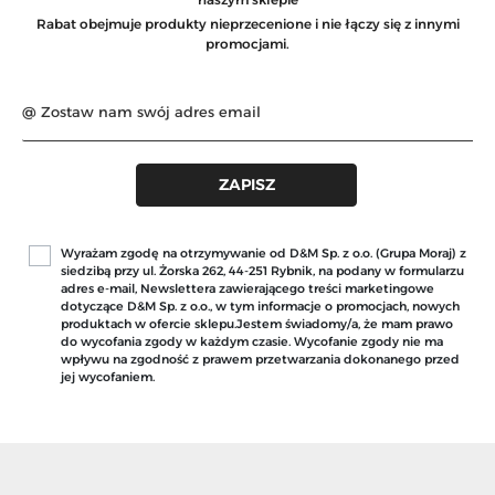
Rabat obejmuje produkty nieprzecenione i nie łączy się z innymi
promocjami.
Wyrażam zgodę na otrzymywanie od D&M Sp. z o.o. (Grupa Moraj) z
siedzibą przy ul. Żorska 262, 44-251 Rybnik, na podany w formularzu
adres e-mail, Newslettera zawierającego treści marketingowe
dotyczące D&M Sp. z o.o., w tym informacje o promocjach, nowych
produktach w ofercie sklepu.Jestem świadomy/a, że mam prawo
do wycofania zgody w każdym czasie. Wycofanie zgody nie ma
wpływu na zgodność z prawem przetwarzania dokonanego przed
jej wycofaniem.