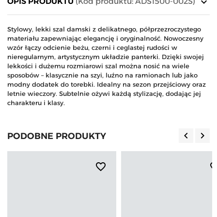
keyboard_arrow_down
OPIS PRODUKTU
(Kod produktu: ADS1500-002S)
Stylowy, lekki szal damski z delikatnego, półprzezroczystego
materiału zapewniając elegancję i oryginalność. Nowoczesny
wzór łączy odcienie beżu, czerni i ceglastej rudości w
nieregularnym, artystycznym układzie panterki. Dzięki swojej
lekkości i dużemu rozmiarowi szal można nosić na wiele
sposobów – klasycznie na szyi, luźno na ramionach lub jako
modny dodatek do torebki. Idealny na sezon przejściowy oraz
letnie wieczory. Subtelnie ożywi każdą stylizację, dodając jej
charakteru i klasy.
keyboard_arrow_left
keyboard_arrow_right
PODOBNE PRODUKTY
Poprzedn
Nas
favorite_border
favorite_b