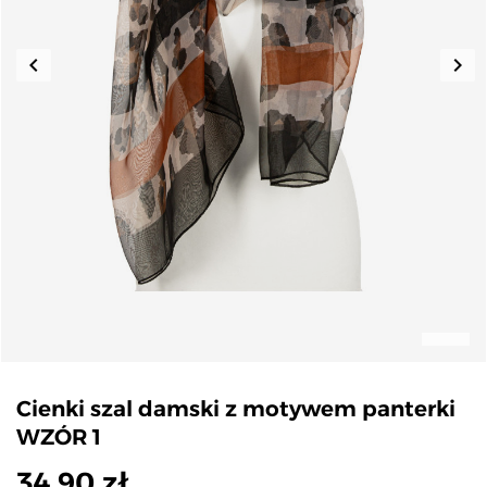
keyboard_arrow_left
keyboard_arrow_right
Poprzedni
Nas
Cienki szal damski z motywem panterki
WZÓR 1
34,90 zł