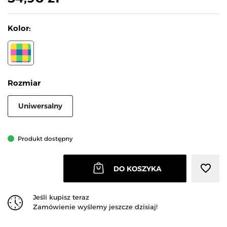
Kolor:
WZÓR 1
Rozmiar
Uniwersalny
Produkt dostępny
favorite_border
DO KOSZYKA
Jeśli kupisz teraz
Zamówienie wyślemy jeszcze dzisiaj!