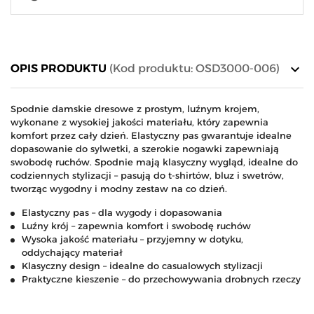
keyboard_arrow_down
OPIS PRODUKTU
(Kod produktu: OSD3000-006)
Spodnie damskie dresowe z prostym, luźnym krojem,
wykonane z wysokiej jakości materiału, który zapewnia
komfort przez cały dzień. Elastyczny pas gwarantuje idealne
dopasowanie do sylwetki, a szerokie nogawki zapewniają
swobodę ruchów. Spodnie mają klasyczny wygląd, idealne do
codziennych stylizacji – pasują do t-shirtów, bluz i swetrów,
tworząc wygodny i modny zestaw na co dzień.
Elastyczny pas – dla wygody i dopasowania
Luźny krój – zapewnia komfort i swobodę ruchów
Wysoka jakość materiału – przyjemny w dotyku,
oddychający materiał
Klasyczny design – idealne do casualowych stylizacji
Praktyczne kieszenie – do przechowywania drobnych rzeczy