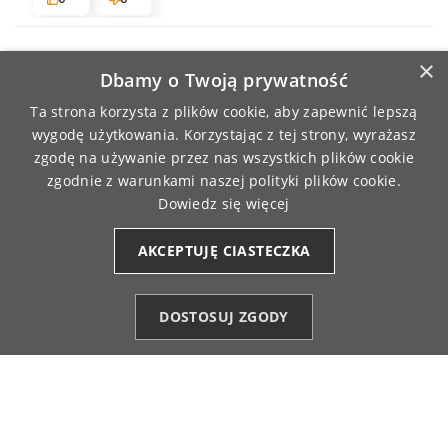
Małgorzata
zweryfikowano
×
Dbamy o Twoją prywatność
4
Cały zakup spełnił moje oczekiwania w 100 %
Ta strona korzysta z plików cookie, aby zapewnić lepszą
dziękuję za prezent miła niespodzianka 5/5 polecam
wygodę użytkowania. Korzystając z tej strony, wyrażasz
3/2/2026
zgodę na używanie przez nas wszystkich plików cookie
0
0
zgodnie z warunkami naszej polityki plików cookie.
Dowiedz się więcej
Anna
zweryfikowano
AKCEPTUJĘ CIASTECZKA
4
Ładne spodnie, ale rozmiar mega zawyżony, noszę M
a spodnie to co najmniej 3XL. Po założeniu po prostu
DOSTOSUJ ZGODY
opadły, tak luźne.
Kategorie
Ulubione (0)
Start
Konto
Koszyk
2/27/2026
0
0
Aneta
zweryfikowano