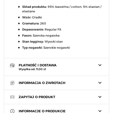
Skład produktu:
95% bawełna / cotton; 5% elastan /
elastane
Wzór:
Gładki
Gramatura:
260
Dopasowanie:
Regular Fit
Fason:
Szeroka nogawka
Stan legginsy:
Wysoki stan
Typ nogawki:
Szerokie nogawki
keyboard_arrow_down
PŁATNOŚĆ I DOSTAWA
Wysyłka od: 11,00 zł
keyboard_arrow_down
INFORMACJA O ZWROTACH
keyboard_arrow_down
ZAPYTAJ O PRODUKT
keyboard_arrow_down
INFORMACJE O PRODUKCIE