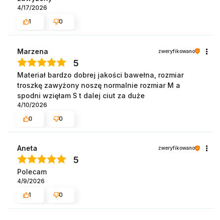
4/17/2026
1
0
Marzena
zweryfikowano
5
Materiał bardzo dobrej jakości bawełna, rozmiar
troszkę zawyżony noszę normalnie rozmiar M a
spodni wzięłam S t dalej ciut za duże
4/10/2026
0
0
Aneta
zweryfikowano
5
Polecam
4/9/2026
1
0