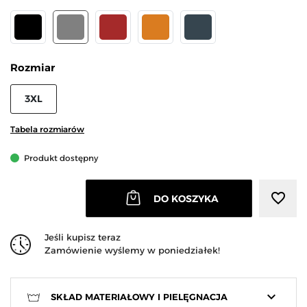
CZARNY
SZARY
BRĄZOWY
JASNY BRĄZOWY
GRAFITOWY
Rozmiar
3XL
Tabela rozmiarów
Produkt dostępny
favorite_border
DO KOSZYKA
Jeśli kupisz teraz
Zamówienie wyślemy w poniedziałek!
keyboard_arrow_down
SKŁAD MATERIAŁOWY I PIELĘGNACJA