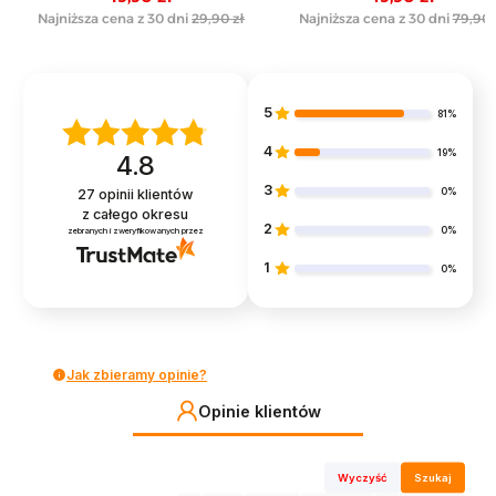
elastyczną gumką
Najniższa cena z 30 dni
29,90 zł
Najniższa cena z 30 dni
79,90 
5
81%
4
19%
4.8
3
0%
27
opinii klientów
z całego okresu
2
0%
zebranych i zweryfikowanych przez
1
0%
Jak zbieramy opinie?
Opinie klientów
Wyczyść
Szukaj