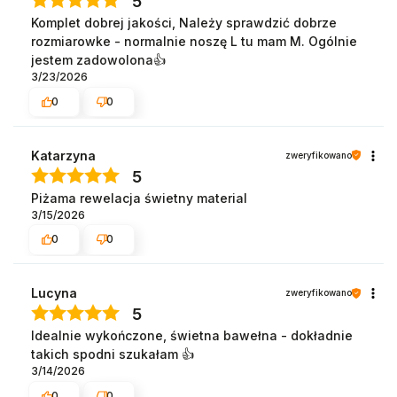
5
Komplet dobrej jakości, Należy sprawdzić dobrze
rozmiarowke - normalnie noszę L tu mam M. Ogólnie
jestem zadowolona👍
3/23/2026
0
0
Katarzyna
zweryfikowano
5
Piżama rewelacja świetny material
3/15/2026
0
0
Lucyna
zweryfikowano
5
Idealnie wykończone, świetna bawełna - dokładnie
takich spodni szukałam 👍️
3/14/2026
0
0