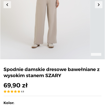
keyboard_arrow_left
keyboard_arrow_right
Poprzedni
Nas
Spodnie damskie dresowe bawełniane z
wysokim stanem SZARY
69,90 zł
4.8
Kolor: