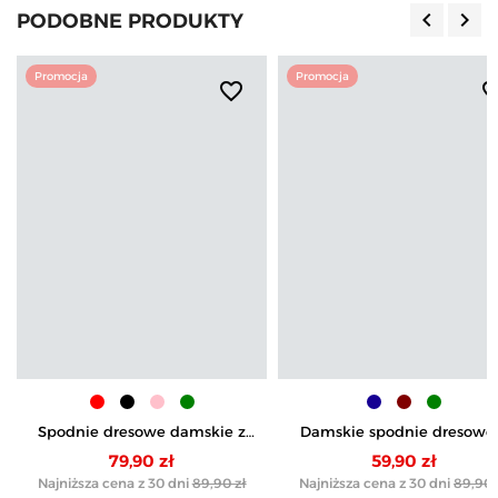
keyboard_arrow_left
keyboard_arrow_right
PODOBNE PRODUKTY
Poprzedn
Nas
Promocja
Promocja
favorite_border
favorite_b
Spodnie dresowe damskie z
Damskie spodnie dresowe
wysokim stanem i szeroką
bawełny
79,90 zł
59,90 zł
nogawką
Najniższa cena z 30 dni
89,90 zł
Najniższa cena z 30 dni
89,90 