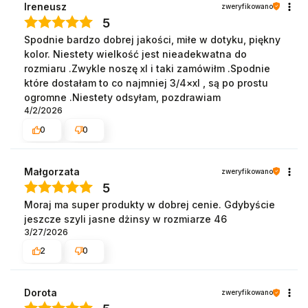
Ireneusz
zweryfikowano
5
Spodnie bardzo dobrej jakości, miłe w dotyku, piękny
kolor. Niestety wielkość jest nieadekwatna do
rozmiaru .Zwykle noszę xl i taki zamówiłm .Spodnie
które dostałam to co najmniej 3/4×xl , są po prostu
ogromne .Niestety odsyłam, pozdrawiam
4/2/2026
0
0
Małgorzata
zweryfikowano
5
Moraj ma super produkty w dobrej cenie. Gdybyście
jeszcze szyli jasne dżinsy w rozmiarze 46
3/27/2026
2
0
Dorota
zweryfikowano