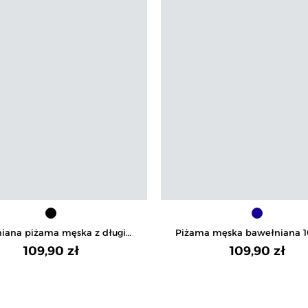
iana piżama męska z długim
Piżama męska bawełniana 
awem wygodna na prezent
kratkę wygodna na długi 
109,90 zł
109,90 zł