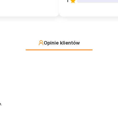
1
Opinie klientów
e.