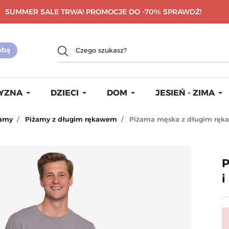
SUMMER SALE TRWA! PROMOCJE DO -70%
SPRAWDŹ!
YZNA
DZIECI
DOM
JESIEŃ - ZIMA
żamy
Piżamy z długim rękawem
Piżama męska z długim ręk
P
i