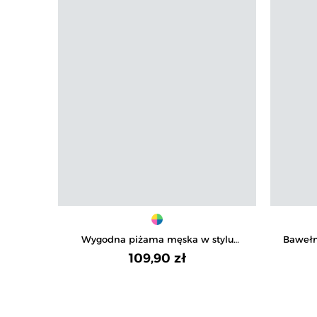
Wygodna piżama męska w stylu
Bawełn
sportowym bawełniana z
ręk
109,90 zł
kontrastowym wykończeniem