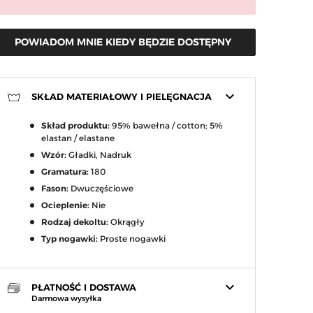
POWIADOM MNIE KIEDY BĘDZIE DOSTĘPNY
keyboard_arrow_down
SKŁAD MATERIAŁOWY I PIELĘGNACJA
Skład produktu:
95% bawełna / cotton; 5%
elastan / elastane
arrow_right
Wzór:
Gładki, Nadruk
Następny
Gramatura:
180
Fason:
Dwuczęściowe
Ocieplenie:
Nie
Rodzaj dekoltu:
Okrągły
Typ nogawki:
Proste nogawki
keyboard_arrow_down
PŁATNOŚĆ I DOSTAWA
Darmowa wysyłka