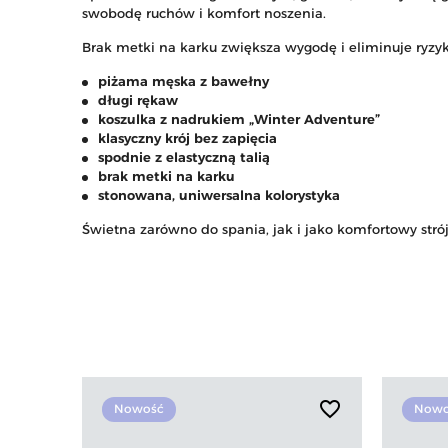
swobodę ruchów i komfort noszenia.
Brak metki na karku zwiększa wygodę i eliminuje ryzyk
piżama męska z bawełny
długi rękaw
koszulka z nadrukiem „Winter Adventure”
klasyczny krój bez zapięcia
spodnie z elastyczną talią
brak metki na karku
stonowana, uniwersalna kolorystyka
Świetna zarówno do spania, jak i jako komfortowy str
favorite_border
Nowość
Nowo