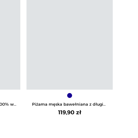
100% w
Piżama męska bawełniana z długim
Piża
rękaw
rękawem i spodniami
flanelo
119,90 zł