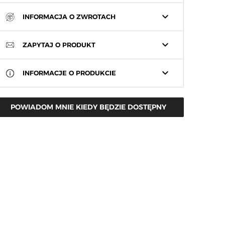
keyboard_arrow_down
INFORMACJA O ZWROTACH
keyboard_arrow_down
ZAPYTAJ O PRODUKT
keyboard_arrow_down
INFORMACJE O PRODUKCIE
POWIADOM MNIE KIEDY BĘDZIE DOSTĘPNY