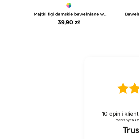
Majtki figi damskie bawełniane w
Bawełn
kropki 4-pak
39,90 zł
10
opinii klie
zebranych i 