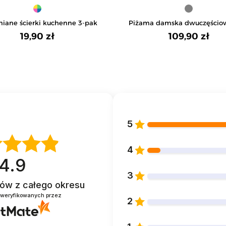
iane ścierki kuchenne 3-pak
Piżama damska dwuczęściow
Size w motyw łapacza s
19,90 zł
109,90 zł
5
4
4.9
3
ntów
z całego okresu
zweryfikowanych przez
2