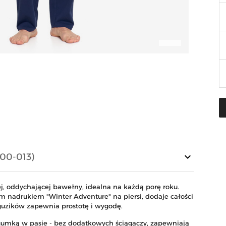
keyboard_arrow_down
00-013)
 oddychającej bawełny, idealna na każdą porę roku.
m nadrukiem "Winter Adventure" na piersi, dodaje całości
guzików zapewnia prostotę i wygodę.
 gumką w pasie - bez dodatkowych ściągaczy, zapewniają