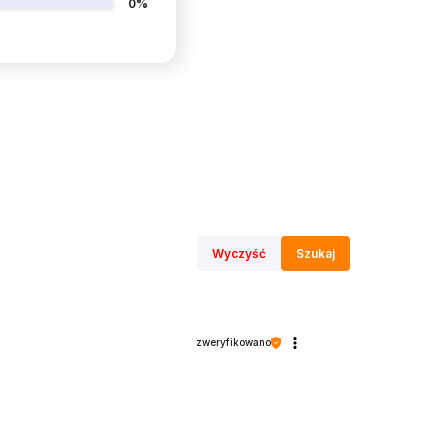
0%
Wyczyść
Szukaj
zweryfikowano