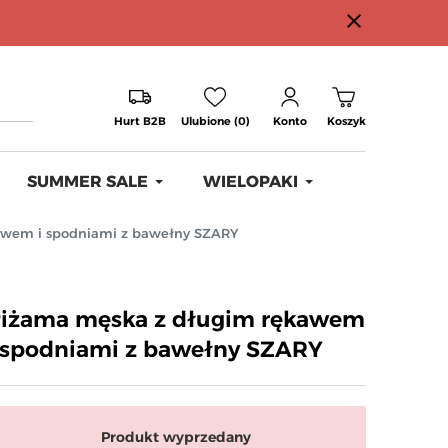
close
Hurt B2B
Ulubione (0)
Konto
Koszyk
SUMMER SALE
WIELOPAKI
awem i spodniami z bawełny SZARY
iżama męska z długim rękawem
 spodniami z bawełny SZARY
Produkt wyprzedany