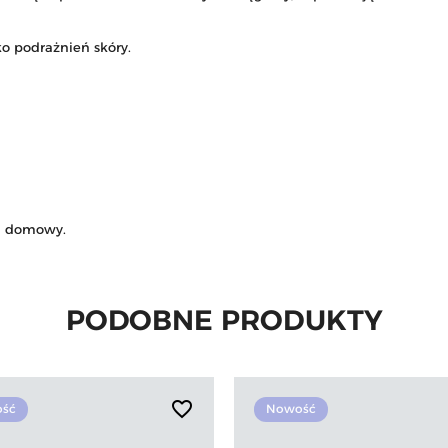
o podrażnień skóry.
ój domowy.
PODOBNE PRODUKTY
favorite_border
ść
Nowość