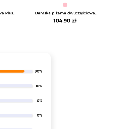
a Plus
Damska piżama dwuczęściowa
Piża
nów
bawełniana rozpinana Plus Size
104,90 zł
90%
10%
0%
0%